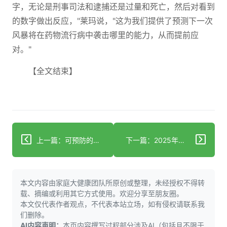
字，无论是刑事司法和逮捕还是过量和死亡，然后对看到
的数字做出反应，"莱玛说，"这为我们提供了预测下一次
风暴将在药物流行病中袭击哪里的能力，从而提前应
对。"
【全文结束】
上一篇：可预防的危机：保护佛罗里达州免受被遗忘疾病的侵害
下一篇：2025年欧洲皮肤性病学学会大会综述
本文内容由家庭大健康团队所原创或整理，未经授权不得转
载、摘编或利用其它方式使用。欢迎分享至朋友圈。
本文仅代表作者观点，不代表本站立场，如有侵权请联系我
们删除。
AI内容声明：
本页内容撰写过程部分涉及AI（包括且不限于