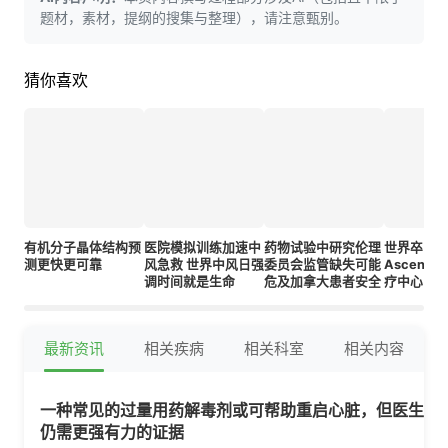
题材，素材，提纲的搜集与整理），请注意甄别。
猜你喜欢
有机分子晶体结构预
医院模拟训练加速中
药物试验中研究伦理
世界卒中
测更快更可靠
风急救 世界中风日强
委员会监管缺失可能
Ascens
调时间就是生命
危及加拿大患者安全
疗中心医
与治疗方
最新资讯
相关疾病
相关科室
相关内容
一种常见的过量用药解毒剂或可帮助重启心脏，但医生
仍需更强有力的证据