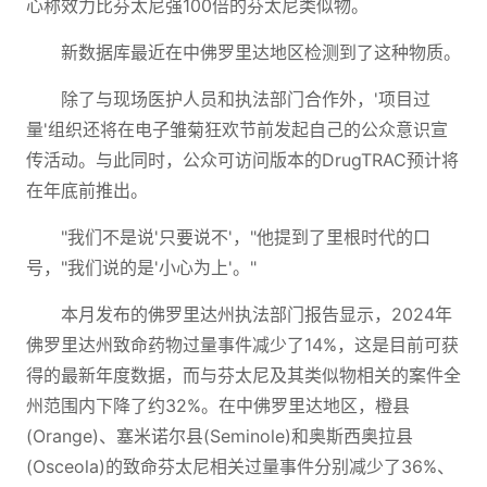
心称效力比芬太尼强100倍的芬太尼类似物。
新数据库最近在中佛罗里达地区检测到了这种物质。
除了与现场医护人员和执法部门合作外，'项目过
量'组织还将在电子雏菊狂欢节前发起自己的公众意识宣
传活动。与此同时，公众可访问版本的DrugTRAC预计将
在年底前推出。
"我们不是说'只要说不'，"他提到了里根时代的口
号，"我们说的是'小心为上'。"
本月发布的佛罗里达州执法部门报告显示，2024年
佛罗里达州致命药物过量事件减少了14%，这是目前可获
得的最新年度数据，而与芬太尼及其类似物相关的案件全
州范围内下降了约32%。在中佛罗里达地区，橙县
(Orange)、塞米诺尔县(Seminole)和奥斯西奥拉县
(Osceola)的致命芬太尼相关过量事件分别减少了36%、