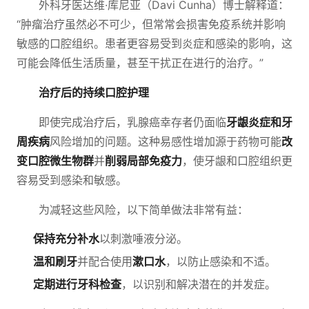
外科牙医达维·库尼亚（Davi Cunha）博士解释道：
“肿瘤治疗虽然必不可少，但常常会损害免疫系统并影响
敏感的口腔组织。患者更容易受到炎症和感染的影响，这
可能会降低生活质量，甚至干扰正在进行的治疗。”
治疗后的持续口腔护理
即使完成治疗后，乳腺癌幸存者仍面临
牙龈炎症和牙
周疾病
风险增加的问题。这种易感性增加源于药物可能
改
变口腔微生物群
并
削弱局部免疫力
，使牙龈和口腔组织更
容易受到感染和敏感。
为减轻这些风险，以下简单做法非常有益：
保持充分补水
以刺激唾液分泌。
温和刷牙
并配合使用
漱口水
，以防止感染和不适。
定期进行牙科检查
，以识别和解决潜在的并发症。