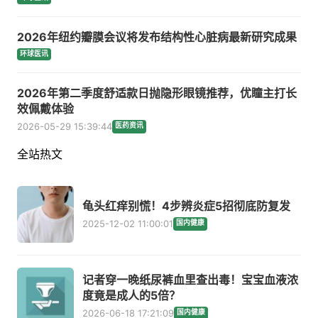
2026年纽约瓣膜会议将发布结构性心脏病最新研究成果
环球医讯
2026年第二季度舒适款日抛隐形眼镜推荐，优瞳主打长
效佩戴体验
2026-05-29 15:39:44
医药资讯
全站热文
龟头红痒别慌！4步辨炎症5招彻底防复发
2025-12-02 11:00:01
国内健康
记者穿一晚纸尿裤血里查出毒！宝宝血液浓
度竟是成人的5倍？
2026-06-18 17:21:09
国内健康