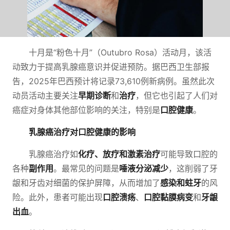
十月是“粉色十月”（Outubro Rosa）活动月，该活
动致力于提高乳腺癌意识并促进预防。据巴西卫生部报
告，2025年巴西预计将记录73,610例新病例。虽然此次
动员活动主要关注
早期诊断
和
治疗
，但它也引起了人们对
癌症对身体其他部位影响的关注，特别是
口腔健康
。
乳腺癌治疗对口腔健康的影响
乳腺癌治疗如
化疗、放疗和激素治疗
可能导致口腔的
各种
副作用
。最常见的问题是
唾液分泌减少
，这削弱了牙
龈和牙齿对细菌的保护屏障，从而增加了
感染和蛀牙
的风
险。此外，患者可能出现
口腔溃疡
、
口腔黏膜病变
和
牙龈
出血
。