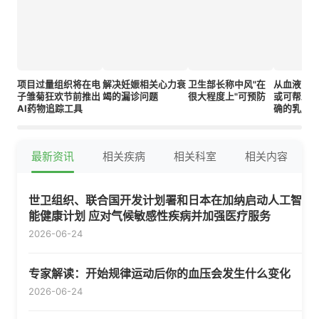
项目过量组织将在电
解决妊娠相关心力衰
卫生部长称中风"在
从血液中
子雏菊狂欢节前推出
竭的漏诊问题
很大程度上"可预防
或可帮助
AI药物追踪工具
确的乳腺
最新资讯
相关疾病
相关科室
相关内容
世卫组织、联合国开发计划署和日本在加纳启动人工智
能健康计划 应对气候敏感性疾病并加强医疗服务
2026-06-24
专家解读：开始规律运动后你的血压会发生什么变化
2026-06-24