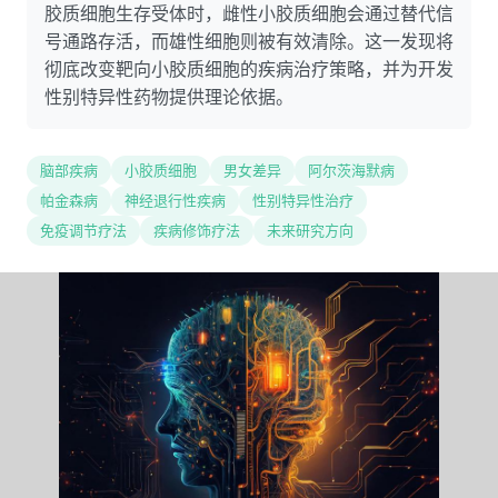
胶质细胞生存受体时，雌性小胶质细胞会通过替代信
号通路存活，而雄性细胞则被有效清除。这一发现将
彻底改变靶向小胶质细胞的疾病治疗策略，并为开发
性别特异性药物提供理论依据。
脑部疾病
小胶质细胞
男女差异
阿尔茨海默病
帕金森病
神经退行性疾病
性别特异性治疗
免疫调节疗法
疾病修饰疗法
未来研究方向