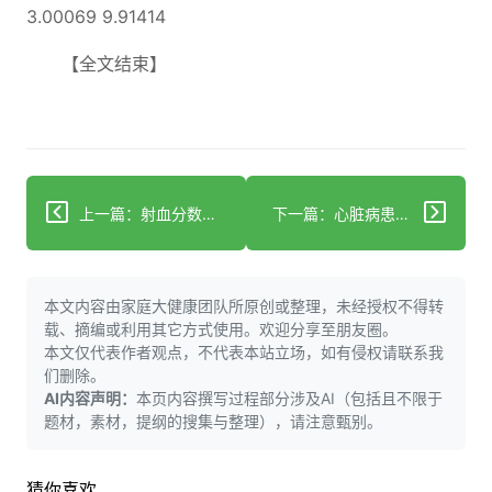
3.00069 9.91414
【全文结束】
上一篇：射血分数正常的急性心肌梗死后使用β受体阻滞剂研究
下一篇：心脏病患者服用定制维生素D剂量 心脏病发作风险降低52%
本文内容由家庭大健康团队所原创或整理，未经授权不得转
载、摘编或利用其它方式使用。欢迎分享至朋友圈。
本文仅代表作者观点，不代表本站立场，如有侵权请联系我
们删除。
AI内容声明：
本页内容撰写过程部分涉及AI（包括且不限于
题材，素材，提纲的搜集与整理），请注意甄别。
猜你喜欢