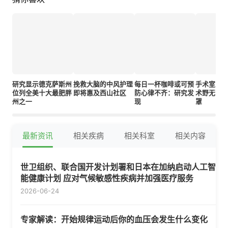
研究显示德克萨斯州
挽救大脑的中风护理
每日一杯咖啡或可预
手术室工
位列全美十大最肥胖
即将惠及西山社区
防心律不齐：研究发
术野无菌
州之一
现
罩
最新资讯
相关疾病
相关科室
相关内容
世卫组织、联合国开发计划署和日本在加纳启动人工智
能健康计划 应对气候敏感性疾病并加强医疗服务
2026-06-24
专家解读：开始规律运动后你的血压会发生什么变化