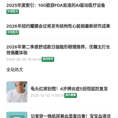
2025年度索引：100款获FDA批准的AI驱动医疗设备
环球医讯
2026年纽约瓣膜会议将发布结构性心脏病最新研究成果
环球医讯
2026年第二季度舒适款日抛隐形眼镜推荐，优瞳主打长
效佩戴体验
2026-05-29 15:39:44
医药资讯
全站热文
龟头红痒别慌！4步辨炎症5招彻底防复发
2025-12-02 11:00:01
国内健康
记者穿一晚纸尿裤血里查出毒！宝宝血液浓