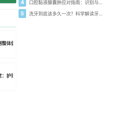
4
口腔黏液腺囊肿应对指南：识别与科学处理方法
5
洗牙到底该多久一次？科学解读牙齿清洁的"度"
测整体健康状况和全因死亡率
室：护理领导者寻求满足匹兹堡老年人需求的解决方案