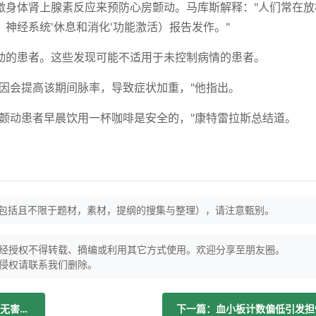
激身体肾上腺素反应来预防心房颤动。马库斯解释："人们常在放
神经系统'休息和消化'功能激活）报告发作。"
动的患者。这些发现可能不适用于未控制病情的患者。
因会提高该期间脉率，导致症状加重，"他指出。
房颤动患者早晨饮用一杯咖啡是安全的，"康特雷拉斯总结道。
（包括且不限于题材，素材，提纲的搜集与整理），请注意甄别。
经授权不得转载、摘编或利用其它方式使用。欢迎分享至朋友圈。
侵权请联系我们删除。
上一篇：每日一杯咖啡对部分房颤成人或无害且可降低发作频率
下一篇：血小板计数偏低引发担