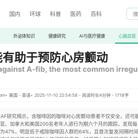
国内
环球
科普
医药
百科
外泌体知识
健康研究
AI与医疗健康
心脑血管
能有助于预防心房颤动
against A-fib, the most common irregu
om
美国 - 英语
2025-11-10 22:54:58 - 阅读时长4分钟 - 1718字
CAF研究揭示，含咖啡因的咖啡对心房颤动患者不仅安全，还可
亚、加拿大和美国200名老年人进行为期六个月的跟踪，发现每
为47%，明显低于戒除咖啡因人群的64%，且首次复发间隔时