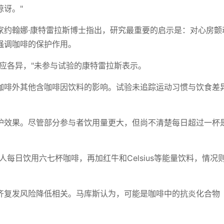
讶。"
家约翰娜·康特雷拉斯博士指出，研究最重要的启示是：对心房颤
强调咖啡的保护作用。
应各异，"未参与试验的康特雷拉斯表示。
咖啡外其他含咖啡因饮料的影响。试验未追踪运动习惯与饮食差
护效果。尽管部分参与者饮用量更大，但尚不清楚每日超过一杯
人每日饮用六七杯咖啡，再加红牛和Celsius等能量饮料，情况
齐复发风险降低相关。马库斯认为，可能是咖啡中的抗炎化合物