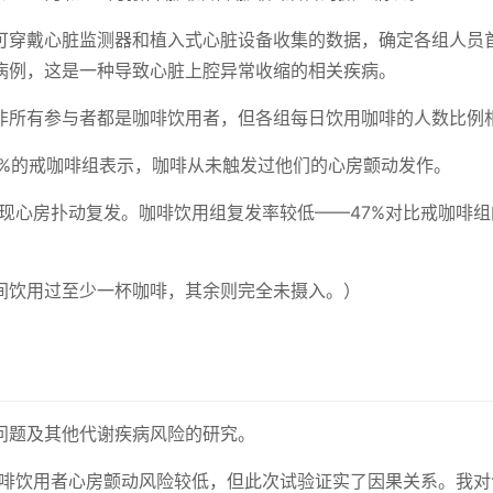
可穿戴心脏监测器和植入式心脏设备收集的数据，确定各组人员
病例，这是一种导致心脏上腔异常收缩的相关疾病。
非所有参与者都是咖啡饮用者，但各组每日饮用咖啡的人数比例
5%的戒咖啡组表示，咖啡从未触发过他们的心房颤动发作。
）出现心房扑动复发。咖啡饮用组复发率较低——47%对比戒咖啡组
间饮用过至少一杯咖啡，其余则完全未摄入。）
问题及其他代谢疾病风险的研究。
咖啡饮用者心房颤动风险较低，但此次试验证实了因果关系。我对