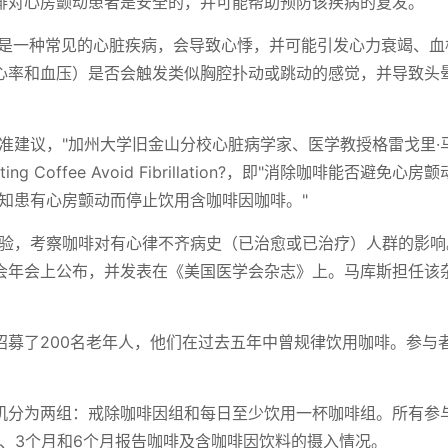
啡对心房颤动患者是安全的，并可能帮助预防该疾病的复发。
这是一种常见的心脏疾病，会导致心悸，并可能引发心力衰竭、血
心率和血压）是否会触发类似胸腔扑动或跳动的感觉，并导致头
准建议，"加州大学旧金山分校心脏病学家、医学教授格雷戈里·
ng Coffee Avoid Fibrillation?，即"消除咖啡能否避免心房
知患有心房颤动而停止饮用含咖啡因咖啡。"
试验，考察咖啡对有心律不齐病史（已治愈或已治疗）人群的影响
会年会上公布，并发表在《美国医学会杂志》上。马库斯担任该
招募了200名老年人，他们在过去五年中曾规律饮用咖啡。参与
机分为两组：戒除咖啡因组和每日至少饮用一杯咖啡组。所有参
、3个月和6个月报告咖啡及含咖啡因饮料的摄入情况。