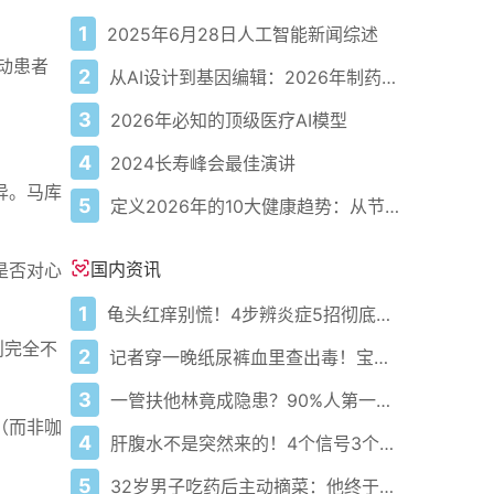
1
2025年6月28日人工智能新闻综述
动患者
2
从AI设计到基因编辑：2026年制药领域重大突破
3
2026年必知的顶级医疗AI模型
4
2024长寿峰会最佳演讲
异。马库
5
定义2026年的10大健康趋势：从节律健康到冷热交替疗法
国内资讯
是否对心
1
龟头红痒别慌！4步辨炎症5招彻底防复发
则完全不
2
记者穿一晚纸尿裤血里查出毒！宝宝血液浓度竟是成人的5倍？
3
一管扶他林竟成隐患？90%人第一步就错了！
（而非咖
4
肝腹水不是突然来的！4个信号3个管理要点别等肚子鼓起来
5
32岁男子吃药后主动摘菜：他终于活过来了？