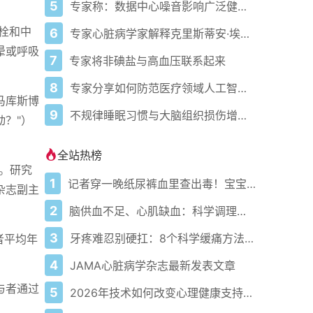
5
专家称：数据中心噪音影响广泛健康问题
栓和中
6
专家心脏病学家解释克里斯蒂安·埃里克森为丹麦队晕倒的原因
晕或呼吸
7
专家将非碘盐与高血压联系起来
8
专家分享如何防范医疗领域人工智能的负面影响
马库斯博
9
不规律睡眠习惯与大脑组织损伤增加相关
颤动？"）
全站热榜
。研究
1
记者穿一晚纸尿裤血里查出毒！宝宝血液浓度竟是成人的5倍？
杂志副主
2
脑供血不足、心肌缺血：科学调理全攻略
3
牙疼难忍别硬扛：8个科学缓痛方法收好
者平均年
4
JAMA心脏病学杂志最新发表文章
与者通过
5
2026年技术如何改变心理健康支持的获取方式