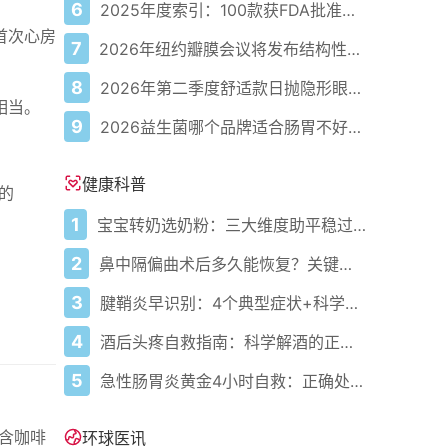
6
2025年度索引：100款获FDA批准的AI驱动医疗设备
首次心房
7
2026年纽约瓣膜会议将发布结构性心脏病最新研究成果
8
2026年第二季度舒适款日抛隐形眼镜推荐，优瞳主打长效佩戴体验
相当。
9
2026益生菌哪个品牌适合肠胃不好的人，常年饱受肠胃病痛看过来，梳理实用十大品牌
健康科普
的
1
宝宝转奶选奶粉：三大维度助平稳过渡
2
鼻中隔偏曲术后多久能恢复？关键看这几点
3
腱鞘炎早识别：4个典型症状+科学应对，避免关节卡壳
4
酒后头疼自救指南：科学解酒的正确打开方式
5
急性肠胃炎黄金4小时自救：正确处置与误区避坑关键
含咖啡
环球医讯