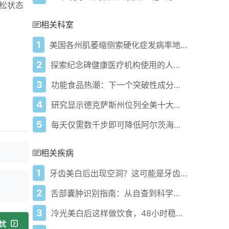
松状态
相关科室
1
美国各州肌萎缩侧索硬化症发病率地图发布 研究揭示"惊人"地理关联
2
探索纪念碑健康医疗机构使用的人工智能
3
功能食品热潮：下一个突破性成分是什么
4
研究显示德克萨斯州位列全美十大最肥胖州之一
5
每天仅需数千步即可降低阿尔茨海默病风险
相关疾病
1
牙齿美白后出现空洞？这可能是牙齿发出的健康警报！
2
舌部囊肿识别指南：从自查到科学应对
3
冷光美白后这样做饮食，48小时稳住白牙效果！
忧