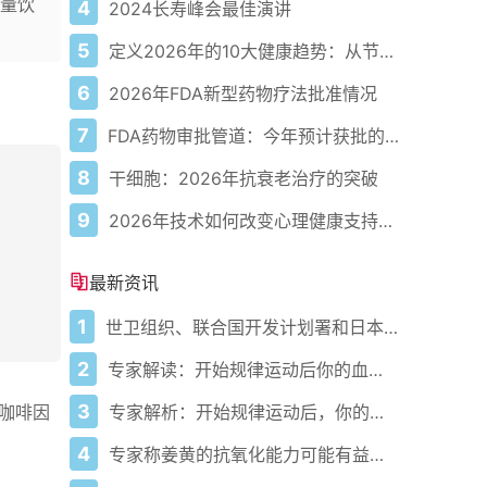
量饮
4
2024长寿峰会最佳演讲
5
定义2026年的10大健康趋势：从节律健康到冷热交替疗法
6
2026年FDA新型药物疗法批准情况
7
FDA药物审批管道：今年预计获批的关键新疗法
8
干细胞：2026年抗衰老治疗的突破
9
2026年技术如何改变心理健康支持的获取方式
最新资讯
1
世卫组织、联合国开发计划署和日本在加纳启动人工智能健康计划 应对气候敏感性疾病并加强医疗服务
2
专家解读：开始规律运动后你的血压会发生什么变化
3
专家解析：开始规律运动后，你的血压会发生什么变化
含咖啡因
4
专家称姜黄的抗氧化能力可能有益心脏健康