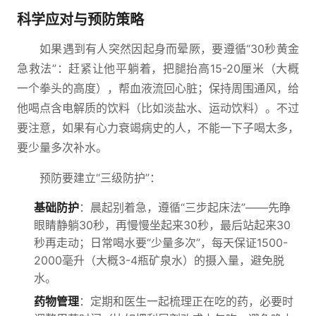
科学应对与预防策略
如果遇到有人突然因起身而晕厥，要遵循“30秒黄金
急救法”：赶紧让他平躺着，把腿抬高15-20厘米（大概
一个拳头的高度），帮血液流回心脏；保持周围通风，给
他喝点含电解质的饮料（比如淡盐水、运动饮料）。不过
要注意，如果有心力衰竭病史的人，不能一下子喝太多，
要少量多次补水。
预防要建立“三级防护”：
基础防护
：晨起别着急，遵循“三步起床法”——先睁
眼睛静躺30秒，再慢慢坐起来30秒，最后站起来30
秒再走动；日常喝水要“少量多次”，每天保证1500-
2000毫升（大概3-4瓶矿泉水）的摄入量，避免脱
水。
药物管理
：定期和医生一起梳理正在吃的药，必要时