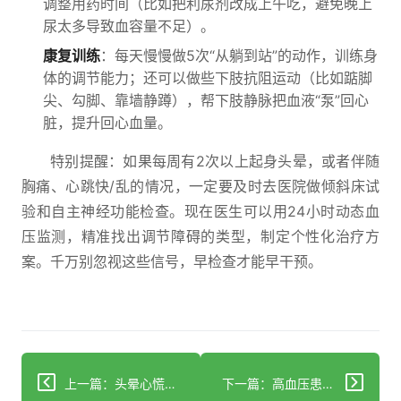
调整用药时间（比如把利尿剂改成上午吃，避免晚上
尿太多导致血容量不足）。
康复训练
：每天慢慢做5次“从躺到站”的动作，训练身
体的调节能力；还可以做些下肢抗阻运动（比如踮脚
尖、勾脚、靠墙静蹲），帮下肢静脉把血液“泵”回心
脏，提升回心血量。
特别提醒：如果每周有2次以上起身头晕，或者伴随
胸痛、心跳快/乱的情况，一定要及时去医院做倾斜床试
验和自主神经功能检查。现在医生可以用24小时动态血
压监测，精准找出调节障碍的类型，制定个性化治疗方
案。千万别忽视这些信号，早检查才能早干预。
上一篇：头晕心慌失眠？警惕高血压预警信号
下一篇：高血压患者：晨起血压管理与科学服药指南