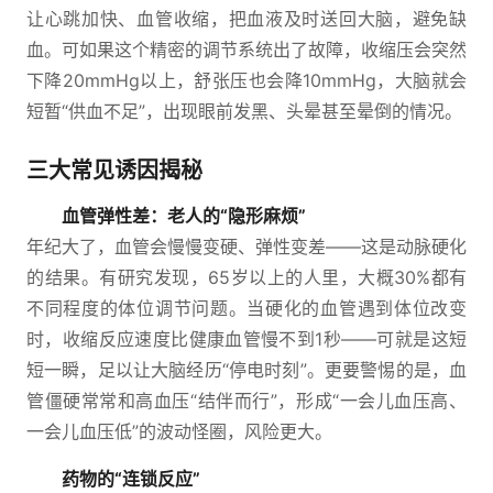
让心跳加快、血管收缩，把血液及时送回大脑，避免缺
血。可如果这个精密的调节系统出了故障，收缩压会突然
下降20mmHg以上，舒张压也会降10mmHg，大脑就会
短暂“供血不足”，出现眼前发黑、头晕甚至晕倒的情况。
三大常见诱因揭秘
血管弹性差：老人的“隐形麻烦”
年纪大了，血管会慢慢变硬、弹性变差——这是动脉硬化
的结果。有研究发现，65岁以上的人里，大概30%都有
不同程度的体位调节问题。当硬化的血管遇到体位改变
时，收缩反应速度比健康血管慢不到1秒——可就是这短
短一瞬，足以让大脑经历“停电时刻”。更要警惕的是，血
管僵硬常常和高血压“结伴而行”，形成“一会儿血压高、
一会儿血压低”的波动怪圈，风险更大。
药物的“连锁反应”