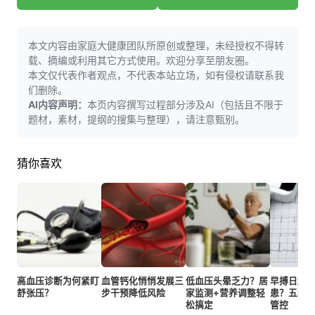
本文内容由家庭大健康团队所原创或整理，未经授权不得转
载、摘编或利用其它方式使用。欢迎分享至朋友圈。
本文仅代表作者观点，不代表本站立场，如有侵权请联系我
们删除。
AI内容声明：
本页内容撰写过程部分涉及AI（包括且不限于
题材，素材，提纲的搜集与整理），请注意甄别。
猜你喜欢
高血压诊断为何紧盯
血管钙化悄悄发展三
低血压头晕乏力？居
早搏日超
舒张压？
步干预降低风险
家监测+营养调整轻
患？五维
松搞定
管控