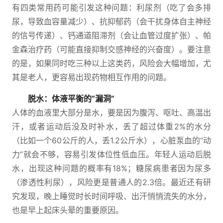
有四类常用药可能引发这种问题：利尿剂（吃了会多排
尿，导致血容量减少）、抗抑郁药（会干扰身体自主神经
的信号传递）、钙通道阻滞剂（会让血管过度扩张）、帕
金森治疗药（可能直接抑制交感神经的兴奋度）。要注意
的是，如果同时吃三种以上这类药，风险会大幅增加，尤
其是老人，更容易出现药物相互作用的问题。
脱水：体液平衡的“漏洞”
人体的血液里大部分是水，要是因为腹泻、呕吐、高温出
汗，或者运动后没及时补水，丢了超过体重2%的水分
（比如一个60公斤的人，丢1.2公斤水），心脏泵血的“动
力”就会不够，容易引发体位性低血压。年轻人运动后脱
水，出现这种问题的概率有18%；糖尿病患者因为尿多
（渗透性利尿），风险更是普通人的2.3倍。最近还有研
究发现，晚上睡觉时长时间呼吸、出汗悄悄流失的水分，
也是早上起床头晕的重要原因。