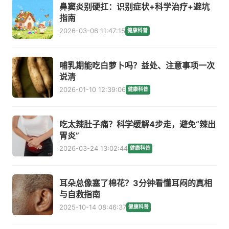
鼻窦炎别硬扛：识别症状+科学治疗+避坑
指南
2026-03-06 11:47:15
健康科普
哺乳期能吃白萝卜吗？益处、注意事项一次
说清
2026-01-10 12:39:06
健康科普
吃太辣肚子痛？科学缓解4步走，避免“辣出
胃炎”
2026-03-24 13:02:44
健康科普
耳朵总像塞了棉花？3分钟看懂耳闷的真相
与自救指南
2025-10-14 08:46:37
健康科普