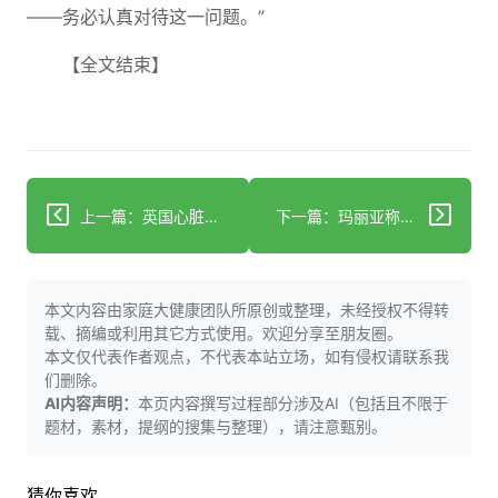
——务必认真对待这一问题。”
【全文结束】
上一篇：英国心脏基金会警示：每三分钟就有一人死于心脏病
下一篇：玛丽亚称中风住院后朋友离弃了她
本文内容由家庭大健康团队所原创或整理，未经授权不得转
载、摘编或利用其它方式使用。欢迎分享至朋友圈。
本文仅代表作者观点，不代表本站立场，如有侵权请联系我
们删除。
AI内容声明：
本页内容撰写过程部分涉及AI（包括且不限于
题材，素材，提纲的搜集与整理），请注意甄别。
猜你喜欢