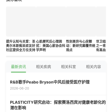
提升认知与关爱：圣
心肌梗死后心理困
性别差异与心房颤
世卫组织
奥尔本斯痴呆症友好
扰：美国心脏协会科
动：新研究颠覆传统
之一肯尼
社区提供全方位支持
学声明
观点
有高血压
最新资讯
相关疾病
相关科室
相关内容
R&B歌手Peabo Bryson中风后接受医疗护理
2026-06-20
PLASTICITY研究启动：探索赛洛西宾对健康老龄化的
潜在影响