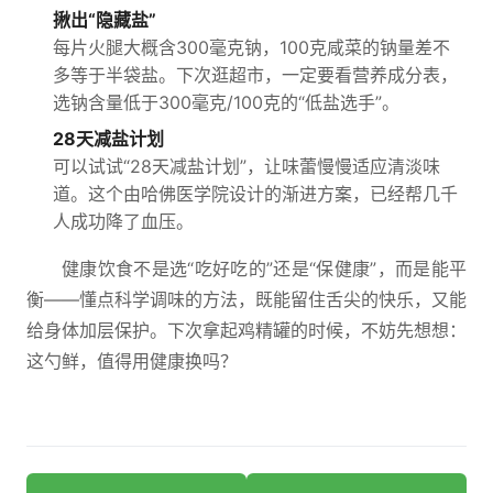
揪出“隐藏盐”
每片火腿大概含300毫克钠，100克咸菜的钠量差不
多等于半袋盐。下次逛超市，一定要看营养成分表，
选钠含量低于300毫克/100克的“低盐选手”。
28天减盐计划
可以试试“28天减盐计划”，让味蕾慢慢适应清淡味
道。这个由哈佛医学院设计的渐进方案，已经帮几千
人成功降了血压。
健康饮食不是选“吃好吃的”还是“保健康”，而是能平
衡——懂点科学调味的方法，既能留住舌尖的快乐，又能
给身体加层保护。下次拿起鸡精罐的时候，不妨先想想：
这勺鲜，值得用健康换吗？