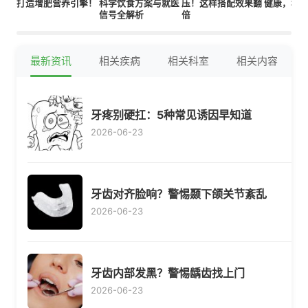
打造增肥营养引擎！
科学饮食方案与就医
压！这样搭配效果翻
健康，科
信号全解析
倍
最新资讯
相关疾病
相关科室
相关内容
牙疼别硬扛：5种常见诱因早知道
2026-06-23
牙齿对齐脸响？警惕颞下颌关节紊乱
2026-06-23
牙齿内部发黑？警惕龋齿找上门
2026-06-23