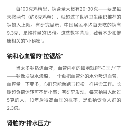
每100克鸡精里，钠含量大概有20-30克——要是每
天撒两勺（约6克鸡精），就超过了世界卫生组织推荐的
钠摄入上限。有研究显示，中国居民平均每天吃的钠有
9.3克，是推荐量的1.5倍。这些数字背后，藏着不少和健
康相关的“小秘密”。
钠和心血管的“拉锯战”
当太多钠钻进血液，血管内壁的细胞就得“扛压力”了
——钠像块吸水海绵，一个劲把血管外的水分吸进血管，
血容量一下变多，心脏只能像跑马拉松一样拼命工作。长
期超负荷运转可不是小事：有研究发现，每天钠摄入超过
5克的人，10年后得高血压的概率，是低钠饮食人群的
2.3倍。
肾脏的“排水压力”