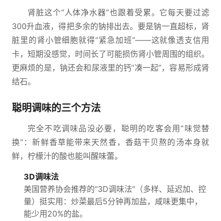
肾脏这个“人体净水器”也跟着受累。它每天要过滤
300升血液，得把多余的钠排出去。要是钠一直超标，肾
脏里的肾小管细胞就得“紧急加班”——这就像透支信用
卡，短期没感觉，时间长了可能损伤肾小管周围的组织。
更麻烦的是，钠还会和尿液里的钙“凑一起”，容易形成肾
结石。
聪明调味的三个方法
完全不吃调味品没必要，聪明的吃客会用“味觉替
换”：新鲜香草能带来天然香，香菇干贝熬的汤本身就
鲜，柠檬汁的酸也能叫醒味蕾。
3D调味法
美国营养协会推荐的“3D调味法”（多样、延迟加、控
量）挺实用：炒菜最后5分钟再加盐，咸味更集中，
能少用20%的盐。