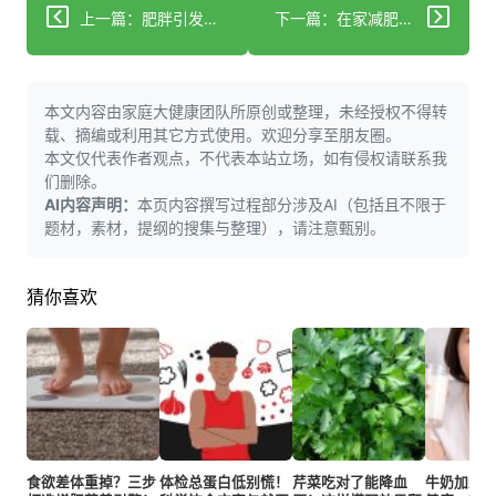
上一篇：肥胖引发多系统隐性损伤！科学减重三步法阻断健康危机
下一篇：在家减肥不反弹：饮食运动科学搭配的实用方案
本文内容由家庭大健康团队所原创或整理，未经授权不得转
载、摘编或利用其它方式使用。欢迎分享至朋友圈。
本文仅代表作者观点，不代表本站立场，如有侵权请联系我
们删除。
AI内容声明：
本页内容撰写过程部分涉及AI（包括且不限于
题材，素材，提纲的搜集与整理），请注意甄别。
猜你喜欢
食欲差体重掉？三步
体检总蛋白低别慌！
芹菜吃对了能降血
牛奶加蜂