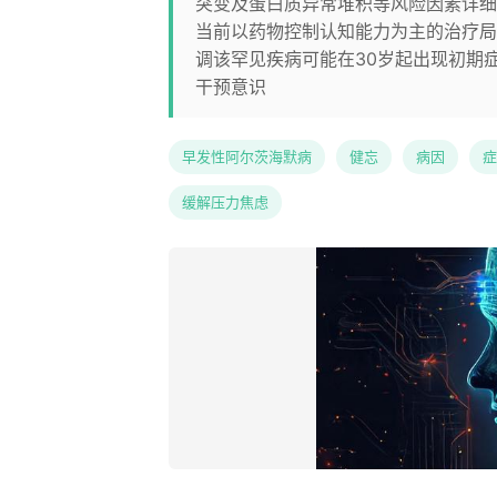
突变及蛋白质异常堆积等风险因素详细
当前以药物控制认知能力为主的治疗局
调该罕见疾病可能在30岁起出现初期
干预意识
早发性阿尔茨海默病
健忘
病因
症
缓解压力焦虑