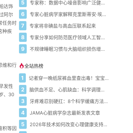
5
专家称：数据中心噪音影响广泛健康问题
帕达饰
6
专家心脏病学家解释克里斯蒂安·埃里克森为丹麦队晕倒的原因
过阿尔
常任务时
7
专家将非碘盐与高血压联系起来
这种疾
8
专家分享如何防范医疗领域人工智能的负面影响
9
不规律睡眠习惯与大脑组织损伤增加相关
思维和行
全站热榜
1
记者穿一晚纸尿裤血里查出毒！宝宝血液浓度竟是成人的5倍？
早发性
2
脑供血不足、心肌缺血：科学调理全攻略
岁、30
3
牙疼难忍别硬扛：8个科学缓痛方法收好
4
JAMA心脏病学杂志最新发表文章
5
2026年技术如何改变心理健康支持的获取方式
堆积等因