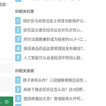
健康：
相关科室
1
保护亚马逊原住民土地或也能保护公共健康，研究表明
2
研究显示唐氏综合征合并先天性心脏病患者的生活质量前景乐观
3
阿尔法细胞兼职成为秘密的GLP-1工厂：激素转变或可改变2型糖尿病治疗
4
美国食品药品监督管理局发布雅培Tactiflex消融导管早期警报
5
人工智能可从血液检测中预测心脏病发作
相关疾病
1
脖子疼到头炸？三招缓解脊椎压迫性头痛
2
肩峰下撞击综合征怎么治？这4招帮你找回灵活肩膀
3
髋部疼痛别大意！警惕股骨头坏死信号
篇：10万奶奶如何在每个人体细胞中抗击癌症