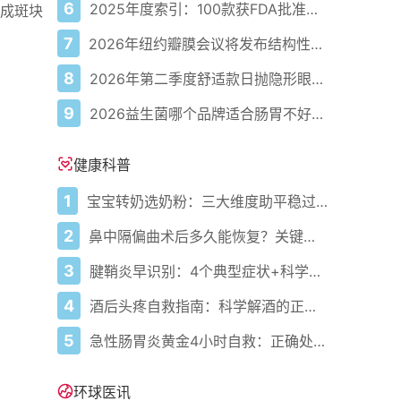
6
2025年度索引：100款获FDA批准的AI驱动医疗设备
形成斑块
7
2026年纽约瓣膜会议将发布结构性心脏病最新研究成果
8
2026年第二季度舒适款日抛隐形眼镜推荐，优瞳主打长效佩戴体验
9
2026益生菌哪个品牌适合肠胃不好的人，常年饱受肠胃病痛看过来，梳理实用十大品牌
健康科普
1
宝宝转奶选奶粉：三大维度助平稳过渡
2
鼻中隔偏曲术后多久能恢复？关键看这几点
3
腱鞘炎早识别：4个典型症状+科学应对，避免关节卡壳
4
酒后头疼自救指南：科学解酒的正确打开方式
5
急性肠胃炎黄金4小时自救：正确处置与误区避坑关键
环球医讯