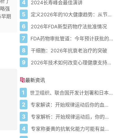
析了
4
2024长寿峰会最佳演讲
略强
5
定义2026年的10大健康趋势：从节律健康到冷热交替疗法
与早期
6
2026年FDA新型药物疗法批准情况
7
FDA药物审批管道：今年预计获批的关键新疗法
8
干细胞：2026年抗衰老治疗的突破
9
2026年技术如何改变心理健康支持的获取方式
最新资讯
1
世卫组织、联合国开发计划署和日本在加纳启动人工智能健康计划 应对气候敏感性疾病并加强医疗服务
2
专家解读：开始规律运动后你的血压会发生什么变化
3
专家解析：开始规律运动后，你的血压会发生什么变化
4
专家称姜黄的抗氧化能力可能有益心脏健康