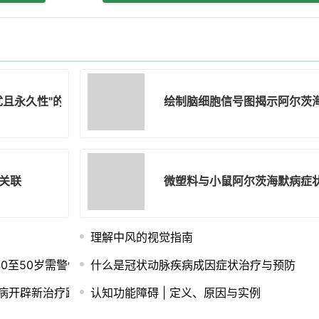
忧且永久性"的减肥针副作用
绘制脑细胞信号图揭示阿尔茨
关联
微塑料与小鼠阿尔茨海默病症
理解中风的视觉指南
0至50岁需警惕的关键征兆
什么是冠状动脉疾病成因症状治疗与预防
病开辟新治疗路径
认知功能障碍 | 定义、原因与实例