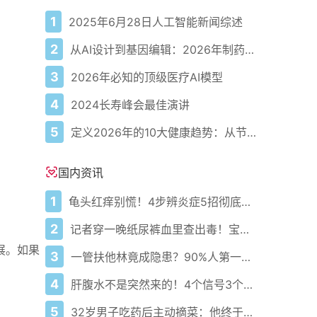
1
2025年6月28日人工智能新闻综述
2
从AI设计到基因编辑：2026年制药领域重大突破
3
2026年必知的顶级医疗AI模型
4
2024长寿峰会最佳演讲
5
定义2026年的10大健康趋势：从节律健康到冷热交替疗法
国内资讯
1
龟头红痒别慌！4步辨炎症5招彻底防复发
2
记者穿一晚纸尿裤血里查出毒！宝宝血液浓度竟是成人的5倍？
展。如果
3
一管扶他林竟成隐患？90%人第一步就错了！
4
肝腹水不是突然来的！4个信号3个管理要点别等肚子鼓起来
5
32岁男子吃药后主动摘菜：他终于活过来了？