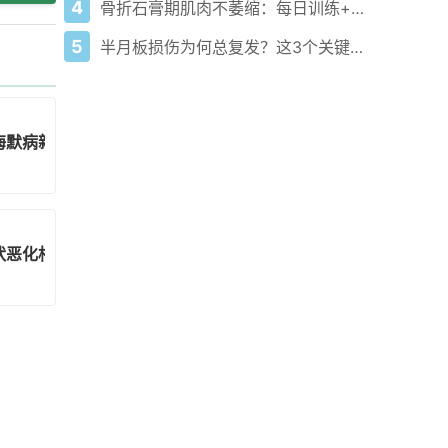
4
骨折石膏期肌肉不萎缩：每日训练+拆后康复全方案
5
半月板损伤为何总复发？这3个关键因素你必须注意！
海默病新靶点
状恶化相关