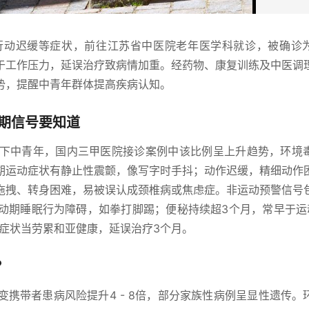
行动迟缓等症状，前往江苏省中医院老年医学科就诊，被确诊
于工作压力，延误治疗致病情加重。经药物、康复训练及中医调
势，提醒中青年群体提高疾病认知。
期信号要知道
岁以下中青年，国内三甲医院接诊案例中该比例呈上升趋势，环境
期运动症状有静止性震颤，像写字时手抖；动作迟缓，精细动作
拖拽、转身困难，易被误认成颈椎病或焦虑症。非运动预警信号
眼动期睡眠行为障碍，如拳打脚踢；便秘持续超3个月，常早于运
期症状当劳累和亚健康，延误治疗3个月。
？
因突变携带者患病风险提升4 - 8倍，部分家族性病例呈显性遗传。