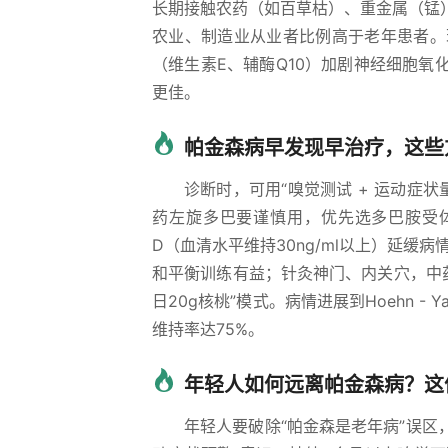
长期接触农药（如百草枯）、重金属（锰
农业、制造业从业者比例高于老年患者。
（维生素E、辅酶Q10）加剧神经细胞氧化
更佳。
帕金森病早发现早治疗，这些
诊断时，可用“嗅觉测试 + 运动症
药左旋多巴要谨慎用，优先选多巴胺受体
D（血清水平维持30ng/ml以上）延
和平衡训练有益；针灸神门、内关穴，中药
日20g核桃”模式。病情进展到Hoehn 
维持率达75%。
年轻人如何远离帕金森病？这
年轻人要破除“帕金森是老年病”误区，