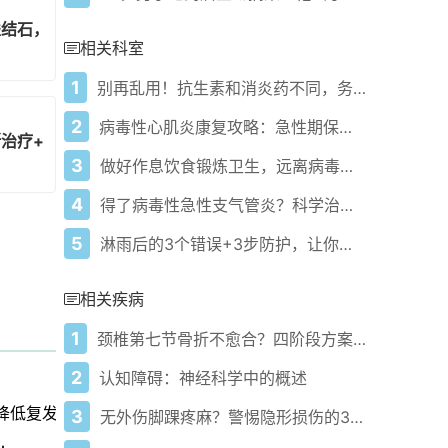
盏结石，该咋防治？
相关科室
1
别再乱用！抗生素和消炎药不同，务必科学用药！
2
病毒性心肌炎康复攻略：急性期保命，日常保养，长期防复发！
治疗+日常管理是关键！
3
做好作息饮食锻炼卫生，远离病毒性脑膜炎！
4
得了病毒性急性支气管炎？科学治疗管理建议请收好！
5
淋雨后的3个错误+3步防护，让你远离脑膜炎！
相关疾病
1
颈椎第七节骨折不愈合？四阶段方案缓解疼痛恢复活动！
2
认知障碍：神经科学中的概述
降低复发率
3
无外伤脚踝疼麻？警惕隐形损伤的3大原因