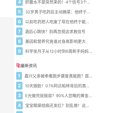
4
肝腹水不是突然来的！4个信号3个管理要点别等肚子鼓起来
5
32岁男子吃药后主动摘菜：他终于活过来了？
6
以前吃药把人吃废了现在他终于能好起来了
7
酒后心跳快？别再忽视这求救信号
8
基因和营养究竟谁对身高影响更大
9
科学坐月子从12小时到6周新手妈妈必藏护理攻略
最新资讯
1
嘉兴父亲被牵着跑步康复真能跑？医生悄悄说这5步错一步就白练
2
10天毁脸！0.1%阿达帕林背后的真相你敢看吗？
3
E光做完就毁容？90%人忽略的黄金7天护理真相！
4
宝宝眼屎结痂还发红？别乱擦！这病正在偷偷堵住泪道