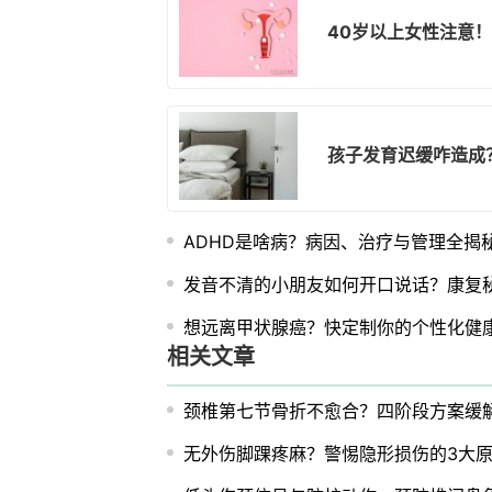
40岁以上女性注意
孩子发育迟缓咋造成
ADHD是啥病？病因、治疗与管理全揭
发音不清的小朋友如何开口说话？康复
想远离甲状腺癌？快定制你的个性化健
相关文章
颈椎第七节骨折不愈合？四阶段方案缓
无外伤脚踝疼麻？警惕隐形损伤的3大