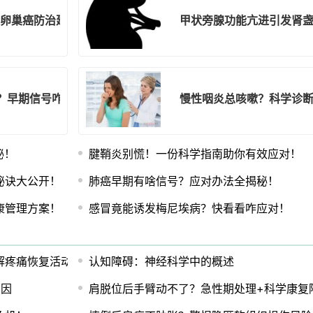
！卵巢癌防治建议请收好！
甲状旁腺功能亢进引发肾
？早期信号咋识别？
慢性咽炎总咳嗽？科学诊断
秘！
腱鞘炎别慌！一份科学指南助你有效应对！
秘诀大公开！
肺癌早期有啥信号？应对办法全揭秘！
康管理方案！
感冒竟能诱发梅尼埃病？快看看咋应对！
解疼痛恢复活动！
认知障碍：神经科学中的概述
原因
肩脱位后手臂动不了？急性期处理+科学康复