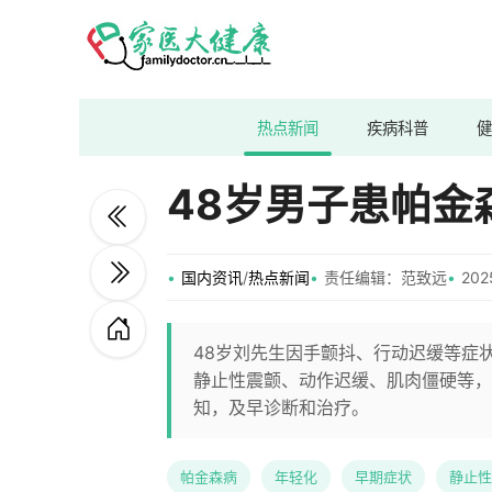
热点新闻
疾病科普
健
48岁男子患帕金
国内资讯
/
热点新闻
责任编辑：范致远
202
48岁刘先生因手颤抖、行动迟缓等症
静止性震颤、动作迟缓、肌肉僵硬等，
知，及早诊断和治疗。
帕金森病
年轻化
早期症状
静止性