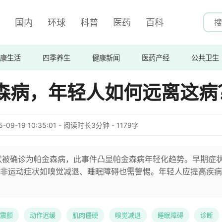
国内
环球
科普
医药
百科
康生活
四季养生
健康新闻
医药产经
公共卫生
森病，年轻人如何远离这病
5-09-19 10:35:01 - 阅读时长3分钟 - 1179字
状被确诊为帕金森病，此事件凸显帕金森病年轻化趋势。早期症
非运动症状如嗅觉减退、睡眠障碍也需警惕。年轻人应提高疾病
震颤
动作迟缓
肌肉僵硬
嗅觉减退
睡眠障碍
诊断