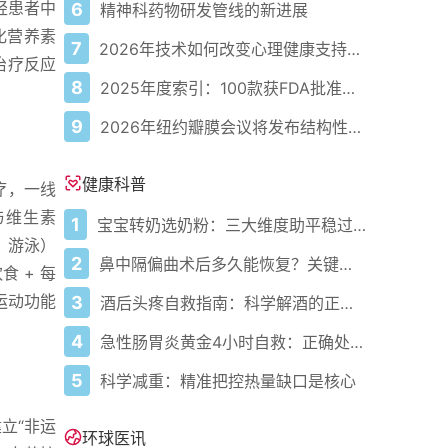
轻患者中
6
精神科药物研发管线的新进展
化营养素
7
2026年技术如何改变心理健康支持的获取方式
治疗反应
8
2025年度索引：100款获FDA批准的AI驱动医疗设备
9
2026年纽约瓣膜会议将发布结构性心脏病最新研究成果
健康科普
疗，一线
与维生素
1
宝宝转奶选奶粉：三大维度助平稳过渡
、游泳）
2
鼻中隔偏曲术后多久能恢复？关键看这几点
 + 每
年运动功能
3
酒后头疼自救指南：科学解酒的正确打开方式
4
急性肠胃炎黄金4小时自救：正确处置与误区避坑关键
5
科学减重：精准把控热量缺口是核心
立“非运
环球医讯