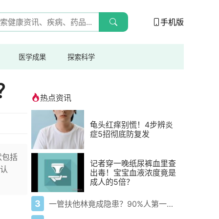
手机版
医学成果
探索科学
？
热点资讯
龟头红痒别慌！4步辨炎
症5招彻底防复发
状包括
记者穿一晚纸尿裤血里查
认
出毒！宝宝血液浓度竟是
成人的5倍？
3
一管扶他林竟成隐患？90%人第一步就错了！