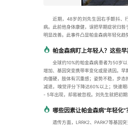
近期，48岁的刘先生因右手颤抖、
病。此前他身体康健，误把早期症状归咎
明显改善。此事件凸显帕金森病年轻化趋
帕金森病盯上年轻人？这些早
全球约10%的帕金森病患者为50
增加、基因突变携带率变化或是诱因。早
肉僵硬，肢体有沉重感；姿势不稳，步态
减退，嗅觉评分下降达60%以上；快速
- 5年出现，却易被忽视。刘先生就把初
哪些因素让帕金森病“年轻化”
遗传方面，LRRK2、PARK7等基