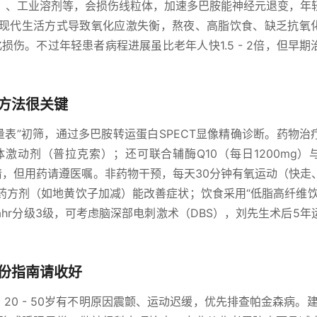
）、工业溶剂等，会损伤线粒体，加速多巴胺能神经元退变，年
现代生活方式导致氧化应激失衡，熬夜、高脂饮食、缺乏抗氧
损伤。不过年轻患者病程进展虽比老年人快1.5 - 2倍，但早期
方法很关键
状量表”初筛，通过多巴胺转运蛋白SPECT显像精确诊断。药物治
激动剂（普拉克索）；还可联合辅酶Q10（每日1200mg）
缓病情，但用药请遵医嘱。非药物干预，每天30分钟有氧运动（快走
方剂（如地黄饮子加减）能改善症状；饮食采用“低脂高纤维饮食
- Yahr分级3级，可考虑脑深部电刺激术（DBS），刘先生术后5
份指南请收好
20 - 50岁有不明原因震颤、运动迟缓，优先排查帕金森病。建