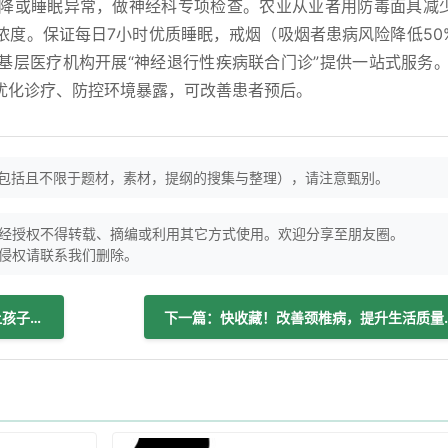
下降或睡眠异常，做神经科专项检查。农业从业者用防毒面具减
浓度。保证每日7小时优质睡眠，戒烟（吸烟者患病风险降低50
基层医疗机构开展“神经退行性疾病联合门诊”提供一站式服务。
优化诊疗、防控环境暴露，可改善患者预后。
（包括且不限于题材，素材，提纲的搜集与整理），请注意甄别。
经授权不得转载、摘编或利用其它方式使用。欢迎分享至朋友圈。
侵权请联系我们删除。
上一篇：从孕前到18岁，这样补充营养让孩子远离近视！
下一篇：快收藏！改