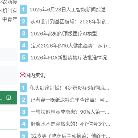
少农药接
1
2025年6月28日人工智能新闻综述
%机制有
 中青年
2
从AI设计到基因编辑：2026年制药领域重大突破
3
2026年必知的顶级医疗AI模型
4
定义2026年的10大健康趋势：从节律健康到冷热交替疗法
5
2026年FDA新型药物疗法批准情况
国内资讯
1
龟头红痒别慌！4步辨炎症5招彻底防复发
善颈椎病，提升生活质量的全攻略！
2
记者穿一晚纸尿裤血里查出毒！宝宝血液浓度竟是成人的5倍？
3
一管扶他林竟成隐患？90%人第一步就错了！
4
肝腹水不是突然来的！4个信号3个管理要点别等肚子鼓起来
5
32岁男子吃药后主动摘菜：他终于活过来了？