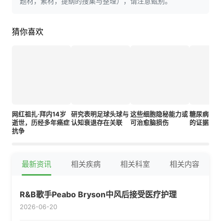
题材，素材，提纲的搜集与整理），请注意甄别。
猜你喜欢
网红祖扎·拜内14岁
研究表明足球头球与
这些细胞隐秘能力或
糖尿病与
逝世，历经多年癌症
认知衰退存在关联
可治愈脑损伤
的证据日
抗争
最新资讯
相关疾病
相关科室
相关内容
R&B歌手Peabo Bryson中风后接受医疗护理
2026-06-20