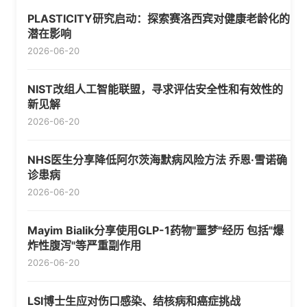
PLASTICITY研究启动：探索赛洛西宾对健康老龄化的
潜在影响
2026-06-20
NIST改组人工智能联盟，寻求评估安全性和有效性的
新见解
2026-06-20
NHS医生分享降低阿尔茨海默病风险方法 乔恩·雪诺确
诊患病
2026-06-20
Mayim Bialik分享使用GLP-1药物"噩梦"经历 包括"爆
炸性腹泻"等严重副作用
2026-06-20
LSI博士生应对伤口感染、结核病和癌症挑战