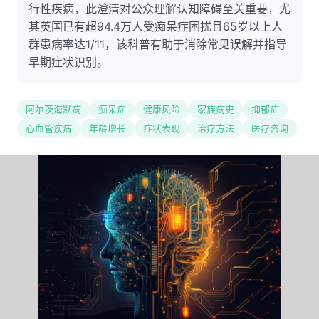
行性疾病，此澄清对公众理解认知障碍至关重要，尤
其英国已有超94.4万人受痴呆症困扰且65岁以上人
群患病率达1/11，该科普有助于消除常见误解并指导
早期症状识别。
阿尔茨海默病
痴呆症
健康风险
家族病史
抑郁症
心血管疾病
年龄增长
症状表现
治疗方法
医疗咨询