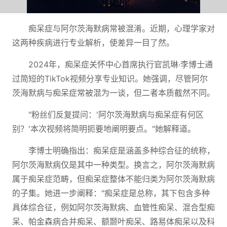
痴呆症与阿尔茨海默病常被混淆。近期，心理学家对
这两种疾病进行专业解析，使差异一目了然。
2024年，痴呆症关怀中心首席执行官凯琳·李博士通
过简短的TikTok视频分享专业知识。她强调，尽管阿尔
茨海默病与痴呆症常被混为一谈，但二者本质截然不同。
"粉丝们反复提问：'阿尔茨海默病与痴呆症有何区
别？'本次视频将简明扼要地阐明要点。"她解释道。
李博士明确指出：痴呆症是涵盖多种综合征的统称，
阿尔茨海默病仅是其中一种类型。换言之，阿尔茨海默病
属于痴呆症范畴，但痴呆症整体不能归类为阿尔茨海默病
的子集。她进一步阐释："痴呆症是总称，其下包含多种
具体综合征，例如阿尔茨海默病、血管性痴呆、混合型痴
呆、帕金森病合并痴呆、额颞叶痴呆、路易体痴呆以及科