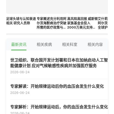
足球头球与认知衰退
专家概述充分利用阿
高风险高回报 威斯顿
艾什莉威
相关 研究人员称
尔茨海默病治疗突破
家族基金会投入
阿尔茨海
所需的医疗政策与社
2000万美元支持创
全球护理
会变革
新前沿的尖端健康研
究项目
最新资讯
相关疾病
相关科室
相关内容
世卫组织、联合国开发计划署和日本在加纳启动人工智
能健康计划 应对气候敏感性疾病并加强医疗服务
2026-06-24
专家解读：开始规律运动后你的血压会发生什么变化
2026-06-24
专家解析：开始规律运动后，你的血压会发生什么变化
2026-06-24