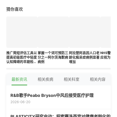
猜你喜欢
推广简短评估工具以
掌握一个词可预防三
阿拉楚阿县因人口老
NHS警告
提高初级医疗中轻度
分之一阿尔茨海默病
龄化痴呆症病例显著
应视为自
认知障碍的早期检出
病例
增加
率
最新资讯
相关疾病
相关科室
相关内容
R&B歌手Peabo Bryson中风后接受医疗护理
2026-06-20
PLASTICITY研究启动：探索赛洛西宾对健康老龄化的