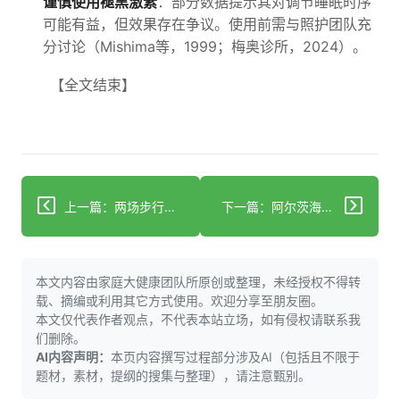
谨慎使用褪黑激素
：部分数据提示其对调节睡眠时序
可能有益，但效果存在争议。使用前需与照护团队充
分讨论（Mishima等，1999；梅奥诊所，2024）。
【全文结束】
上一篇：两场步行活动吸引大批内布拉斯加人支持ALS与阿尔茨海默病患者
下一篇：阿尔茨海默病防治战取得实质性进展
本文内容由家庭大健康团队所原创或整理，未经授权不得转
载、摘编或利用其它方式使用。欢迎分享至朋友圈。
本文仅代表作者观点，不代表本站立场，如有侵权请联系我
们删除。
AI内容声明：
本页内容撰写过程部分涉及AI（包括且不限于
题材，素材，提纲的搜集与整理），请注意甄别。