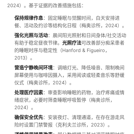
2024）。基于证据的改善措施包括：
保持规律作息
：固定睡眠与觉醒时间，白天安排进
餐、活动及约诊等结构化日程（梅奥诊所，2024）。
强化光照与活动
：晨间阳光照射和日间身体/社交活动
有助于稳定昼夜节律。
光照疗法
可改善部分痴呆患者
的睡眠时序与稳定性（Hanford & Figueiro，
2013）。
营造宁静晚间环境
：调暗灯光、降低噪音、限制晚间
屏幕使用与咖啡因摄入，采用阅读或轻柔音乐等舒缓
仪式（梅奥诊所，2024）。
处理医疗因素
：审查影响睡眠的药物，治疗疼痛或情
绪症状，必要时筛查睡眠呼吸暂停（梅奥诊所，
2024）。
确保安全优先
：安装夜灯、清理通道，在存在游走风
险时设置门禁警报（克利夫兰诊所，2023）。