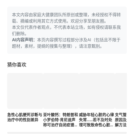
本文内容由家庭大健康团队所原创或整理，未经授权不得转
载、摘编或利用其它方式使用。欢迎分享至朋友圈。
本文仅代表作者观点，不代表本站立场，如有侵权请联系我
们删除。
AI内容声明：
本页内容撰写过程部分涉及AI（包括且不限于
题材，素材，提纲的搜集与整理），请注意甄别。
猜你喜欢
急性心肌梗死诊断与
亚叶酸钙：特朗普和
威胁年轻心脏的心律
支气管痉
治疗中的性别差异
小罗伯特·肯尼迪声
失常……若不及时处
原因及成
称可治疗自闭症谱系
理可致致命性心脏骤
解方法
障碍的药物
停