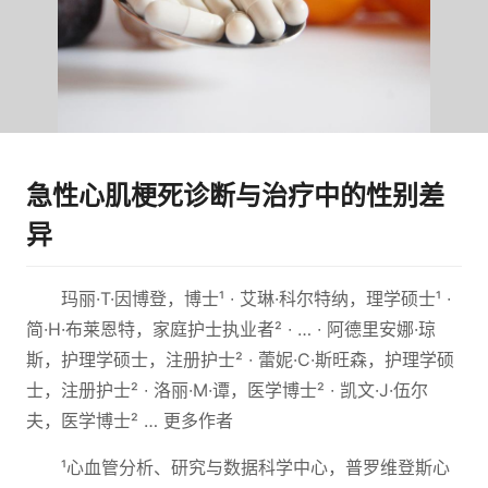
急性心肌梗死诊断与治疗中的性别差
异
玛丽·T·因博登，博士¹ ∙ 艾琳·科尔特纳，理学硕士¹ ∙
简·H·布莱恩特，家庭护士执业者² ∙ … ∙ 阿德里安娜·琼
斯，护理学硕士，注册护士² ∙ 蕾妮·C·斯旺森，护理学硕
士，注册护士² ∙ 洛丽·M·谭，医学博士² ∙ 凯文·J·伍尔
夫，医学博士² … 更多作者
¹心血管分析、研究与数据科学中心，普罗维登斯心