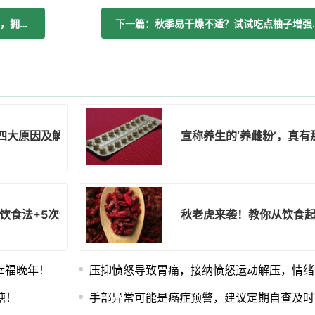
上一篇：别等啦！一起提升老人自理能力，拥抱幸福晚年！
下一篇：秋季易干
四大原因及解决办法揭秘！
宣称养生的‘养雌粉’，真有
21饮食法+5次运动开启健康减重
秋老虎来袭！教你从饮食
幸福晚年！
压抑愤怒导致胃痛，接纳愤怒运动解压，情绪
糖！
手部异常可能是癌症预警，建议定期自查及时