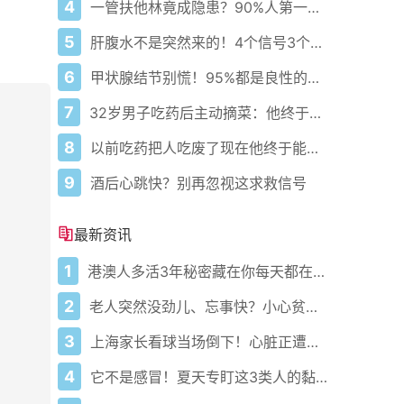
4
一管扶他林竟成隐患？90%人第一步就错了！
5
肝腹水不是突然来的！4个信号3个管理要点别等肚子鼓起来
6
甲状腺结节别慌！95%都是良性的科学应对指南
7
32岁男子吃药后主动摘菜：他终于活过来了？
8
以前吃药把人吃废了现在他终于能好起来了
9
酒后心跳快？别再忽视这求救信号
最新资讯
1
港澳人多活3年秘密藏在你每天都在做的事里！
2
老人突然没劲儿、忘事快？小心贫血悄悄偷走力气和记性！真不是老了
3
上海家长看球当场倒下！心脏正遭四重暴击谁还敢熬
4
它不是感冒！夏天专盯这3类人的黏人暑湿正悄悄发作