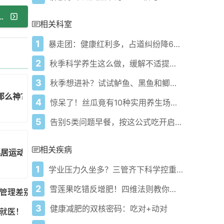
燥不适？试试吃点柚子增强免疫力！
相关科室
1
暴走团：健康红利多，占道纠纷降68%，你敢加入吗？
2
秋季科学养生这么做，缓解不适提升免疫力！
3
秋季想进补？试试鲈鱼、黑鱼和鲫鱼！
那么神？
4
惊呆了！丝瓜竟有10种实用养生场景，快学起来！
5
告别5类问题早餐，按这公式吃开启健康革命！
相关疾病
起居运动调理身体！
1
学业压力久坐多？三管齐下科学控重不反弹！
2
雪莲果吃错反增肥！四维法则教你科学甩脂不反弹
管理差别咋这么大！
3
健康减肥的双核密码：吃对+动对
就医！