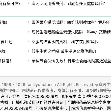
竟有多可怕？
密闭空间用杀虫剂，到底有多大健康风险？
反弹！
雪莲果吃错反增肥！四维法则教你科学甩脂不
现代生活暗藏维生素流失陷阱，科学方案助精
轻食计划
空腹喝蜂蜜水的真相：科学饮用避风险
饱腹
低脂牛奶这样喝 减脂提速又稳住肌肉
果翻倍！
单纯节食82%失败！科学饮食结构助高效减
© 1998 - 2026 familydoctor.cn All Rights Reserved
站敬告网民：网站资讯仅供参考，身体若有不适，请及时到医院
许可证编号：粤B2-20050069号
|
ICP备案 粤ICP备14007806
业执照
|
广播电视节目制作经营许可证
|
互联网药品信息服务备案
10402003489号
|
不良信息举报中心
|
垃圾信息举报中心
|
网