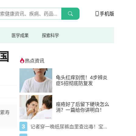
手机版
医学成果
探索科学
国
热点资讯
龟头红痒别慌！4步辨炎
症5招彻底防复发
痤疮好了后留下硬块怎么
消？一篇给你讲明白！
累寿
3
记者穿一晚纸尿裤血里查出毒！宝宝血液浓度竟是成人的5倍？