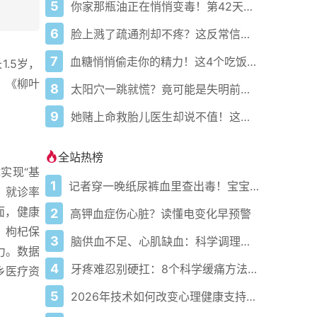
5
你家那瓶油正在悄悄变毒！第42天它就不再是食用油了
6
脸上溅了疏通剂却不疼？这反常信号其实是夺命倒计时！
7
血糖悄悄偷走你的精力！这4个吃饭习惯你中招了吗？
1.5岁，
。《柳叶
8
太阳穴一跳就慌？竟可能是失明前兆！快查清是哪种头痛
9
她赌上命救胎儿医生却说不值！这剧揭穿高危孕产最大误区
全站热榜
实现“基
1
记者穿一晚纸尿裤血里查出毒！宝宝血液浓度竟是成人的5倍？
，就诊率
面，健康
2
高钾血症伤心脏？读懂电变化早预警
，枸杞保
3
脑供血不足、心肌缺血：科学调理全攻略
力。数据
4
牙疼难忍别硬扛：8个科学缓痛方法收好
城乡医疗资
5
2026年技术如何改变心理健康支持的获取方式