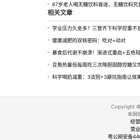
67岁老人喝无糖饮料昏迷，无糖饮料究
相关文章
学业压力久坐多？三管齐下科学控重不
健康减肥的双核密码：吃对+动对
暴食后代谢不崩溃！渐进式重启+五色
豆角热量低每周吃三次降胆固醇控糖又
科学喝奶减重：3法则+3避坑指南让效
Copyright 
本网
经营
营
粤公网安备440