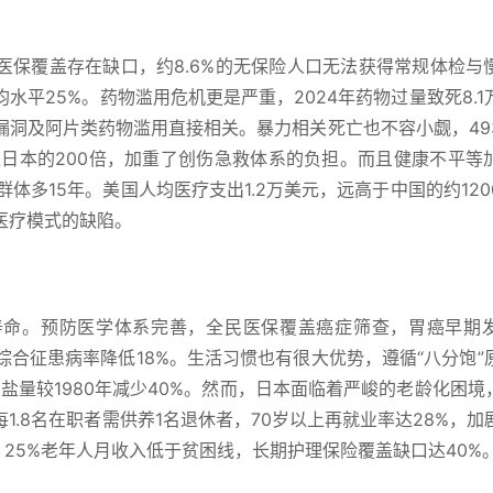
医保覆盖存在缺口，约8.6%的无保险人口无法获得常规体检与
水平25%。药物滥用危机更是严重，2024年药物过量致死8.1
漏洞及阿片类药物滥用直接相关。暴力相关死亡也不容小觑，49
是日本的200倍，加重了创伤急救体系的负担。而且健康不平等
群体多15年。美国人均医疗支出1.2万美元，远高于中国的约120
医疗模式的缺陷。
寿命。预防医学体系完善，全民医保覆盖癌症筛查，胃癌早期
综合征患病率降低18%。生活习惯也有很大优势，遵循“八分饱”
盐量较1980年减少40%。然而，日本面临着严峻的老龄化困境，2
1.8名在职者需供养1名退休者，70岁以上再就业率达28%，加
，25%老年人月收入低于贫困线，长期护理保险覆盖缺口达40%