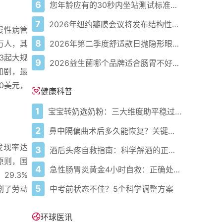
6
您年龄应有的30秒内坐站测试标准次数
7
2026年纽约瓣膜会议将发布结构性心脏病最新研究成果
慢性病管
8
2026年第二季度舒适款日抛隐形眼镜推荐，优瞳主打长效佩戴体验
万人，其
3起大规
9
2026益生菌哪个品牌适合肠胃不好的人，常年饱受肠胃病痛看过来，梳理实用十大品牌
加剧，最
0美元，
健康科普
1
宝宝转奶选奶粉：三大维度助平稳过渡
2
鼻中隔偏曲术后多久能恢复？关键看这几点
发现率达
3
酒后头疼自救指南：科学解酒的正确打开方式
原则，国
4
急性肠胃炎黄金4小时自救：正确处置与误区避坑关键
9.3%
5
中考前状态不佳？5个科学调整方案
剧了劳动
。
环球医讯