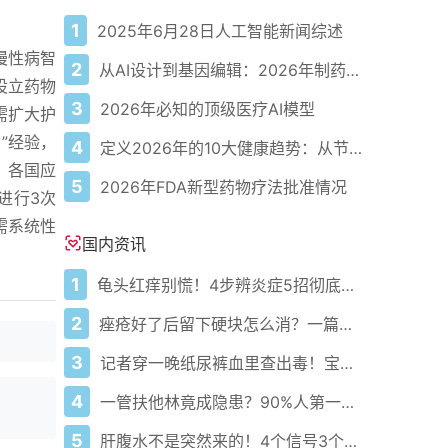
1
2025年6月28日人工智能新闻综述
慢性病智
2
从AI设计到基因编辑：2026年制药领域重大突破
设立药物
3
2026年必知的顶级医疗AI模型
需扩大护
”经验，
4
定义2026年的10大健康趋势：从节律健康到冷热交替疗法
，各国应
5
2026年FDA新型药物疗法批准情况
进行3次
需系统性
国内资讯
1
龟头红痒别慌！4步辨炎症5招彻底防复发
2
痤疮好了后留下硬块怎么消？一篇给你讲明白！
3
记者穿一晚纸尿裤血里查出毒！宝宝血液浓度竟是成人的5倍？
4
一管扶他林竟成隐患？90%人第一步就错了！
5
肝腹水不是突然来的！4个信号3个管理要点别等肚子鼓起来