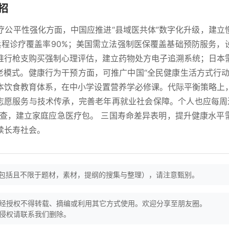
招
疗公平性强化方面，中国应推进“县域医共体”数字化升级，建立
远程诊疗覆盖率90%；美国需立法强制医保覆盖基础预防服务，
推行枪支购买强制心理评估，建立药物处方电子追溯系统；日本
老模式。健康行为干预方面，可推广中国“全民健康生活方式行动
本饮食教育体系，在中小学设置营养学必修课。代际平衡策略上
区志愿服务与技术传承，完善老年再就业社会保障。个人也应每周
筛查，建立家庭应急医疗包。 三国寿命差异表明，提升健康水平
续长寿社会。
（包括且不限于题材，素材，提纲的搜集与整理），请注意甄别。
经授权不得转载、摘编或利用其它方式使用。欢迎分享至朋友圈。
侵权请联系我们删除。