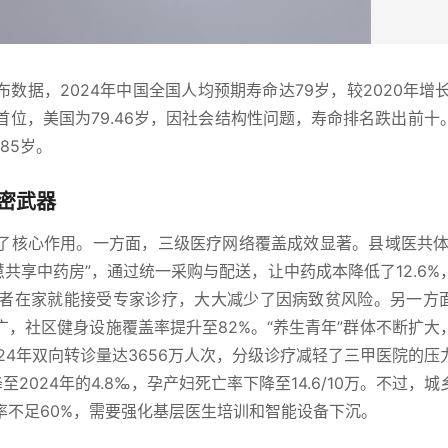
布数据，2024年中国全国人均预期寿命达79岁，较2020年增长
球首位，美国为79.46岁，因社会结构性问题，寿命排名跌出前十
85岁。
密武器
了核心作用。一方面，三级医疗网络覆盖成效显著。县域医共体
慧共享中药房”，通过统一采购与配送，让中药成本降低了12.6%
患者在家就能接受专家诊疗，大大减少了因病致贫风险。另一方
，社区健身设施覆盖率提升至82%。“养生青年”群体不断扩大
24年双向转诊量达3656万人次，分级诊疗减轻了三甲医院的压
至2024年的4.8‰，孕产妇死亡率下降至14.6/10万。不过，
率不足60%，需要强化基层医生培训和智能设备下沉。