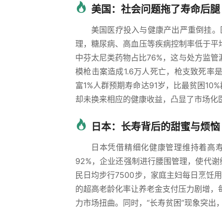
美国：社会问题拖了寿命后腿
美国医疗投入与健康产出严重倒挂。
理，糖尿病、高血压等疾病控制率低于平均
中芬太尼类药物占比76%，这与处方监管
模枪击案造成1.6万人死亡，枪支致死率
富1%人群预期寿命达91岁，比最贫困10%
却未换来相应的健康收益，凸显了市场化
日本：长寿背后的甜蜜与烦恼
日本凭借精细化健康管理维持着高
92%，企业还强制进行腰围管理，使代谢
民日均步行7500步，家庭主妇每日烹饪用
的超高老龄化率让养老金支付压力剧增，每
力市场扭曲。同时，“长寿贫困”现象突出