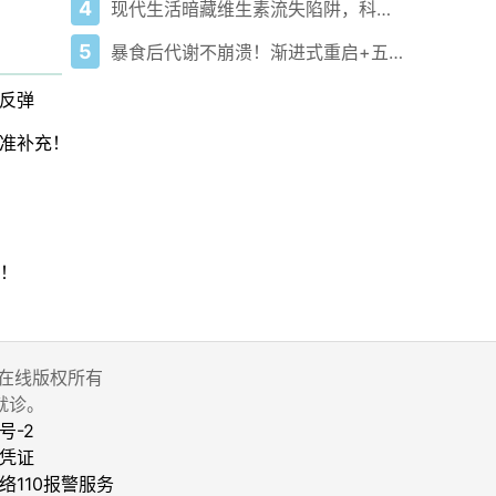
4
现代生活暗藏维生素流失陷阱，科学方案助精准补充！
5
暴食后代谢不崩溃！渐进式重启+五色轻食计划
反弹
准补充！
重！
 家庭医生在线版权所有
就诊。
号-2
凭证
络110报警服务