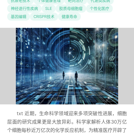
抗衰老技术
个体健康管理
靶向治疗
代谢类疾病
神经退行性疾病
SLE
胶质母细胞瘤
个性化医疗
基因编辑
CRISPR技术
健康寿命
txt 近期，生命科学领域迎来多项突破性进展，细胞
层面的研究成果更是大放异彩。科学家解析人体30万亿
个细胞每秒近万亿次的化学反应机制，为精准医疗开辟了