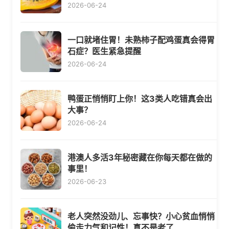
2026-06-24
一口就堵住胃！未熟柿子配鸡蛋真会得胃
石症？医生紧急提醒
2026-06-24
鸭蛋正悄悄盯上你！这3类人吃错真会出
大事？
2026-06-24
港澳人多活3年秘密藏在你每天都在做的
事里！
2026-06-23
老人突然没劲儿、忘事快？小心贫血悄悄
偷走力气和记性！真不是老了