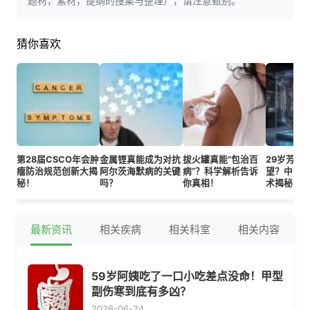
题材，素材，提纲的搜集与整理），请注意甄别。
猜你喜欢
第28届CSCO年会肿
金属锂真能成为对抗
拔火罐真能“包治百
29岁芳若
瘤防治规范创新大揭
阿尔茨海默病的关键
病”？科学解析告诉
望？中国
秘！
吗？
你真相！
术揭秘！
最新资讯
相关疾病
相关科室
相关内容
59岁阿姨吃了一口小吃差点没命！甲型
副伤寒到底有多凶？
2026-06-24