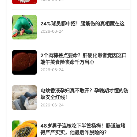
24%球员都中招！腿筋伤的真相藏在这
2026-06-24
2个肉粽差点要命？肝硬化患者竟因这口
端午美食险丧命千万当心
2026-06-24
电蚊香液孕妇真不敢开？孕晚期才懂的防
蚊安全红线！
2026-06-24
48岁男子连核吃下半筐杨梅！肠道被堵
得严严实实，他最后咋脱险的？