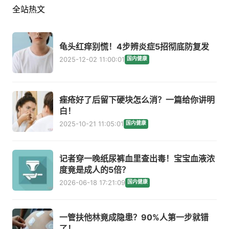
全站热文
龟头红痒别慌！4步辨炎症5招彻底防复发
2025-12-02 11:00:01
国内健康
痤疮好了后留下硬块怎么消？一篇给你讲明
白！
2025-10-21 11:05:01
国内健康
记者穿一晚纸尿裤血里查出毒！宝宝血液浓
度竟是成人的5倍？
2026-06-18 17:21:09
国内健康
一管扶他林竟成隐患？90%人第一步就错
了！