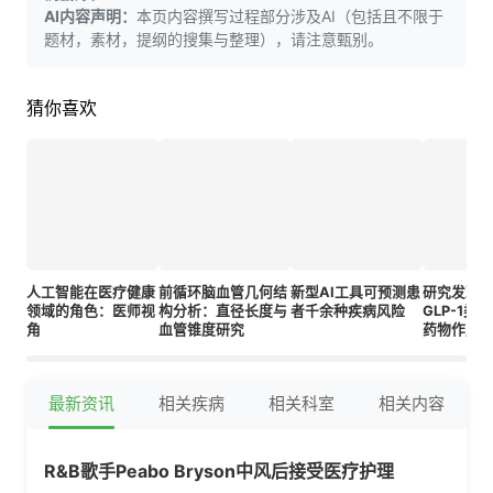
AI内容声明：
本页内容撰写过程部分涉及AI（包括且不限于
题材，素材，提纲的搜集与整理），请注意甄别。
猜你喜欢
人工智能在医疗健康
前循环脑血管几何结
新型AI工具可预测患
研究发现α
领域的角色：医师视
构分析：直径长度与
者千余种疾病风险
GLP-1类似
角
血管锥度研究
药物作用
最新资讯
相关疾病
相关科室
相关内容
R&B歌手Peabo Bryson中风后接受医疗护理