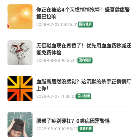
你正在被这4个习惯悄悄拖垮！盛夏健康警
报已拉响
2026-07-03 09:25:01
国内健康
无偿献血现在真香了！优先用血血费秒减还
能免费体检
2026-06-28 10:35:01
国内健康
血脂高居然没感觉？这沉默的杀手正悄悄盯
上你！
2026-07-07 11:30:01
国内健康
腮帮子疼别硬扛？6类病因需警惕
2026-06-09 10:55:20
健康科普