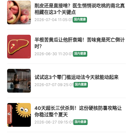
削皮还是直接啃？医生悄悄说吃桃的南北真
相藏在这3个关键点
2026-07-04 11:05:01
国内健康
半根苦黄瓜让他肝衰竭！苦味竟是死亡倒计
时？
2026-06-30 11:20:01
国内健康
试试这3个零门槛运动法今天就能动起来
2026-07-07 09:25:01
国内健康
40天超长三伏杀到！这份硬核防暑攻略让
你稳过整个夏天
2026-06-27 09:15:01
国内健康