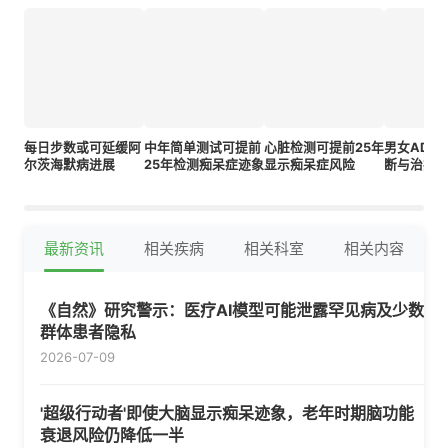
每日步数或可延缓阿
中年简单测试可提前
心脏检测可提前25年
男女ADH
尔茨海默病进展
25年检测痴呆症迹象
显示痴呆症风险
断与治疗
最新资讯
相关疾病
相关科室
相关内容
《自然》研究警示：医疗AI模型可能泄露罕见病及少数
群体患者隐私
2026-07-09
'超级行动者'即使大脑显示痴呆迹象，老年时期脑功能
衰退风险仍降低一半