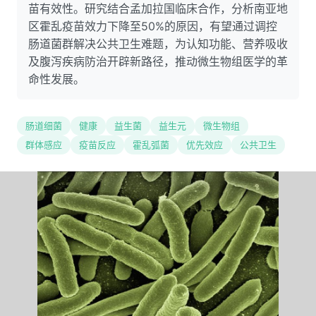
苗有效性。研究结合孟加拉国临床合作，分析南亚地
区霍乱疫苗效力下降至50%的原因，有望通过调控
肠道菌群解决公共卫生难题，为认知功能、营养吸收
及腹泻疾病防治开辟新路径，推动微生物组医学的革
命性发展。
肠道细菌
健康
益生菌
益生元
微生物组
群体感应
疫苗反应
霍乱弧菌
优先效应
公共卫生