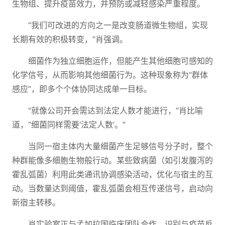
生物组、提升疫苗效力，并预防或减轻感染严重程度。
“我们可改进的方向之一是改变肠道微生物组，实现
长期有效的积极转变，”肖强调。
细菌作为独立细胞运作，但能产生其他细胞可感知的
化学信号，从而影响其他细菌行为。这种现象称为“群体
感应”，即多个个体协同达成单一目标。
“就像公司开会需达到法定人数才能进行，”肖比喻
道，“细菌同样需要‘法定人数’。”
当同一宿主体内大量细菌产生足够信号分子时，整个
种群能像多细胞生物般行动。某些致病菌（如引发腹泻的
霍乱弧菌）利用此类通讯协调感染活动，优化与宿主的互
动。当数量达到阈值，霍乱弧菌会相互传递信号，启动向
新宿主转移。
肖实验室正与孟加拉国临床团队合作，识别与疫苗反