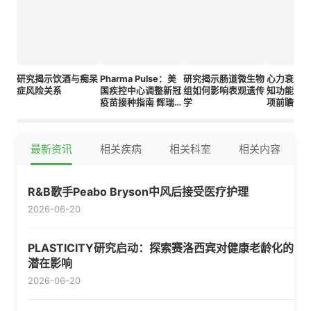
研究揭示饮酒与痴呆
Pharma Pulse：美
研究揭示肠道微生物
心力衰竭
症风险关系
国疾控中心调整新冠
组如何影响表观遗传
知功能下
疫苗接种指南 辉瑞收
学
项前瞻性
购梅特瑟拉拓展肥胖
药物管线 新技术提升
GLP-1用药依从性
最新资讯
相关疾病
相关科室
相关内容
R&B歌手Peabo Bryson中风后接受医疗护理
2026-06-20
PLASTICITY研究启动：探索赛洛西宾对健康老龄化的
潜在影响
2026-06-20