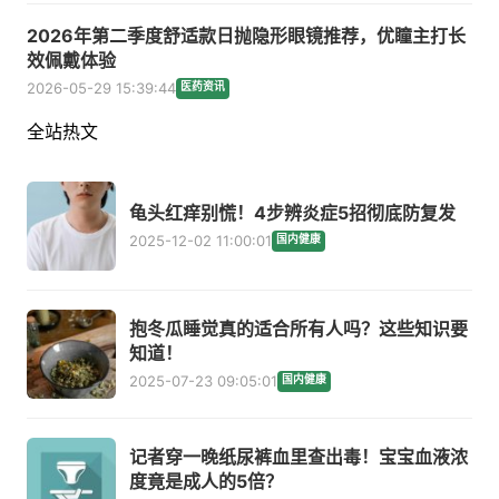
2026年第二季度舒适款日抛隐形眼镜推荐，优瞳主打长
效佩戴体验
2026-05-29 15:39:44
医药资讯
全站热文
龟头红痒别慌！4步辨炎症5招彻底防复发
2025-12-02 11:00:01
国内健康
抱冬瓜睡觉真的适合所有人吗？这些知识要
知道！
2025-07-23 09:05:01
国内健康
记者穿一晚纸尿裤血里查出毒！宝宝血液浓
度竟是成人的5倍？