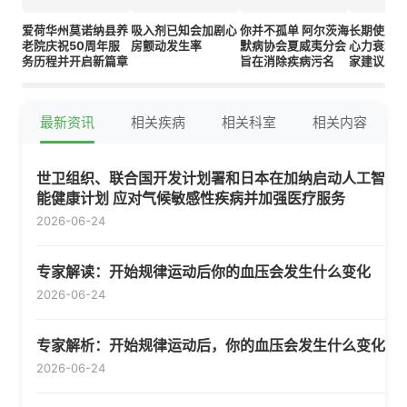
爱荷华州莫诺纳县养
吸入剂已知会加剧心
你并不孤单 阿尔茨海
长期使用
老院庆祝50周年服
房颤动发生率
默病协会夏威夷分会
心力衰竭风
务历程并开启新篇章
旨在消除疾病污名
家建议立
习惯
最新资讯
相关疾病
相关科室
相关内容
世卫组织、联合国开发计划署和日本在加纳启动人工智
能健康计划 应对气候敏感性疾病并加强医疗服务
2026-06-24
专家解读：开始规律运动后你的血压会发生什么变化
2026-06-24
专家解析：开始规律运动后，你的血压会发生什么变化
2026-06-24