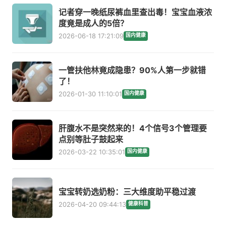
记者穿一晚纸尿裤血里查出毒！宝宝血液浓
度竟是成人的5倍？
2026-06-18 17:21:09
国内健康
一管扶他林竟成隐患？90%人第一步就错
了！
2026-01-30 11:10:01
国内健康
肝腹水不是突然来的！4个信号3个管理要
点别等肚子鼓起来
2026-03-22 10:35:01
国内健康
宝宝转奶选奶粉：三大维度助平稳过渡
2026-04-20 09:44:13
健康科普