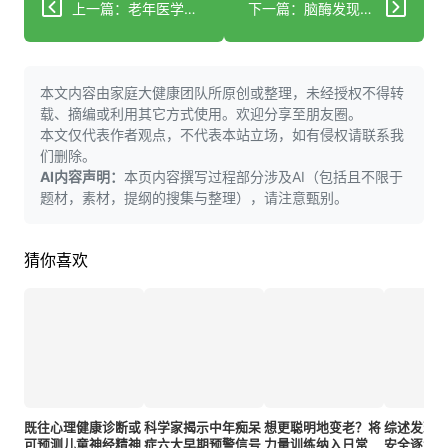
上一篇：老年医学研究揭示认知障碍对医疗成本的影响机制
下一篇：脑酶发现或为治疗神经退行性疾病开辟新路径
本文内容由家庭大健康团队所原创或整理，未经授权不得转
载、摘编或利用其它方式使用。欢迎分享至朋友圈。
本文仅代表作者观点，不代表本站立场，如有侵权请联系我
们删除。
AI内容声明：
本页内容撰写过程部分涉及AI（包括且不限于
题材，素材，提纲的搜集与整理），请注意甄别。
猜你喜欢
既往心理健康诊断或
科学家揭示中年痴呆
想更聪明地变老？将
综述发现
可预测儿童神经精神
症六大早期预警信号
力量训练纳入日常
安全逐步