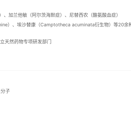
）、加兰他敏（阿尔茨海默症）、尼替西农（酪氨酸血症）
nine）、埃沙替康（Camptotheca acuminata衍生物）等20
立天然药物专项研发部门
性分子