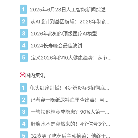
1
2025年6月28日人工智能新闻综述
2
从AI设计到基因编辑：2026年制药领域重大突破
3
2026年必知的顶级医疗AI模型
4
2024长寿峰会最佳演讲
5
定义2026年的10大健康趋势：从节律健康到冷热交替疗法
国内资讯
1
龟头红痒别慌！4步辨炎症5招彻底防复发
2
记者穿一晚纸尿裤血里查出毒！宝宝血液浓度竟是成人的5倍？
3
一管扶他林竟成隐患？90%人第一步就错了！
4
肝腹水不是突然来的！4个信号3个管理要点别等肚子鼓起来
5
32岁男子吃药后主动摘菜：他终于活过来了？