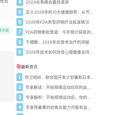
性贡
4
2024长寿峰会最佳演讲
5
定义2026年的10大健康趋势：从节律健康到冷热交替疗法
6
2026年FDA新型药物疗法批准情况
来发展
7
FDA药物审批管道：今年预计获批的关键新疗法
8
干细胞：2026年抗衰老治疗的突破
9
2026年技术如何改变心理健康支持的获取方式
最新资讯
1
世卫组织、联合国开发计划署和日本在加纳启动人工智能健康计划 应对气候敏感性疾病并加强医疗服务
2
专家解读：开始规律运动后你的血压会发生什么变化
3
专家解析：开始规律运动后，你的血压会发生什么变化
4
专家称姜黄的抗氧化能力可能有益心脏健康