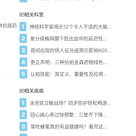
相关科室
余种抗癌药
1
神经科学家揭示12个令人不适的大脑真相：你的大脑运作方式可能让你失望
2
差分级蛛网膜下腔出血中的延迟性脑梗死：特征、预测因素和临床影响
3
夜间出现的惊人征兆或预示影响600万美国人的疾病
4
更正声明：三种抗帕金森药物绿色创新口服胶囊的研究：配方设计、体外评估及稳健反相高效液相色谱法验证
5
认知技能：其定义、重要性及应用方式
相关疾病
1
泳池变过敏战场？四步防护轻松畅游不鼻塞！
2
冠心病心率过快预警：三管齐下降低心梗风险
3
常吃蜂蜜真的有益健康吗？看完这篇你就懂！