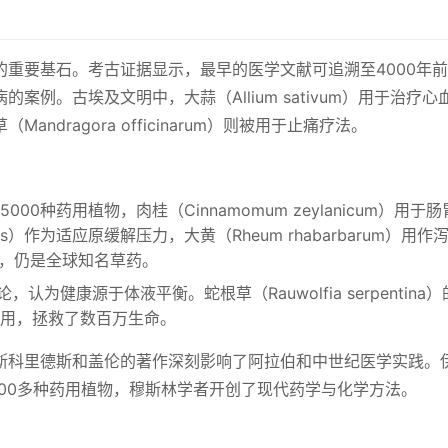
重要基石。考古证据显示，最早的医学文献可追溯至4000年
例。古埃及文明中，大蒜（Allium sativum）用于治疗心
dragora officinarum）则被用于止痛疗法。
00种药用植物，肉桂（Cinnamomum zeylanicum）用于
aceus）作为适应原缓解压力，大黄（Rheum rhabarbarum）用
在争议，仍是全球知名草药。
，认为健康源于体液平衡。蛇根草（Rauwolfia serpentina
用，拯救了数百万生命。
斯科里德斯和盖伦的著作深刻影响了阿拉伯和中世纪医学实践。
400多种药用植物，穆斯林学者开创了现代药学与化学方法。