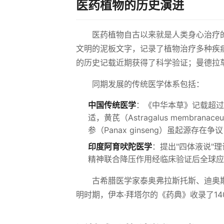
医药植物的历史演进
医药植物自古以来就是人类身心治疗的
文明的泥板文字，记录了植物治疗多种疾病的案
的历史记载近期获得了科学验证；曼德拉草（Man
同期发展的传统医学体系包括：
中国传统医学
：《中华本草》记载超过50
适，黄芪（Astragalus membran
参（Panax ginseng）虽起源存
印度阿育吠陀医学
：提出"四体液说"理论
精神联合降压作用经临床验证后全球应
古希腊医学家泰奥弗拉斯托斯、迪奥
明时期，伊本·拜塔尔的《药典》收录了1