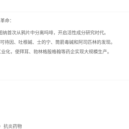
学革命：
塞尔图纳首次从鸦片中分离吗啡，开启活性成分研究时代。
可待因、吐根碱、士的宁、筒箭毒碱和阿司匹林的发现。
工业化，使拜耳、勃林格殷格翰等药企实现大规模生产。
um）抗炎药物