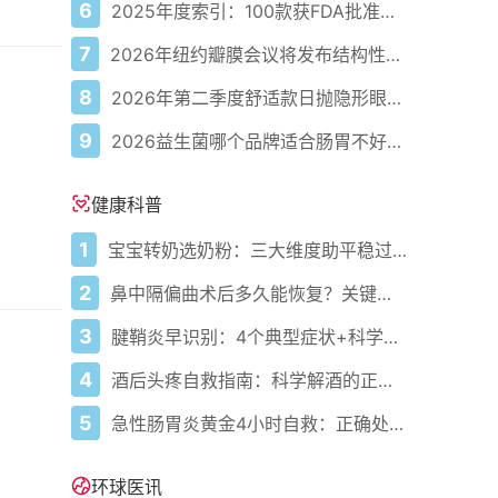
6
2025年度索引：100款获FDA批准的AI驱动医疗设备
7
2026年纽约瓣膜会议将发布结构性心脏病最新研究成果
8
2026年第二季度舒适款日抛隐形眼镜推荐，优瞳主打长效佩戴体验
9
2026益生菌哪个品牌适合肠胃不好的人，常年饱受肠胃病痛看过来，梳理实用十大品牌
健康科普
1
宝宝转奶选奶粉：三大维度助平稳过渡
2
鼻中隔偏曲术后多久能恢复？关键看这几点
3
腱鞘炎早识别：4个典型症状+科学应对，避免关节卡壳
4
酒后头疼自救指南：科学解酒的正确打开方式
5
急性肠胃炎黄金4小时自救：正确处置与误区避坑关键
环球医讯