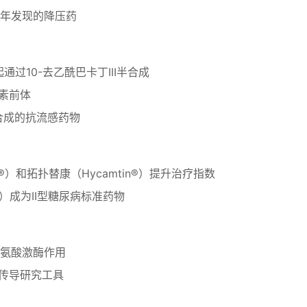
1931年发现的降压药
年起通过10-去乙酰巴卡丁III半合成
激素前体
多步合成的抗流感药物
®）和拓扑替康（Hycamtin®）提升治疗指数
n）成为II型糖尿病标准药物
氨酸激酶作用
信号传导研究工具