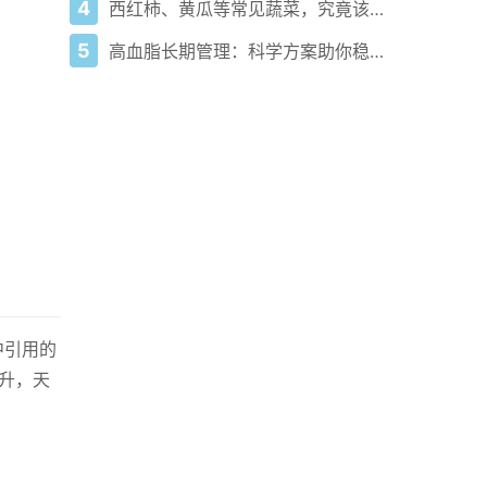
4
西红柿、黄瓜等常见蔬菜，究竟该如何科学挑选？
5
高血脂长期管理：科学方案助你稳定指标防反弹
中引用的
提升，天