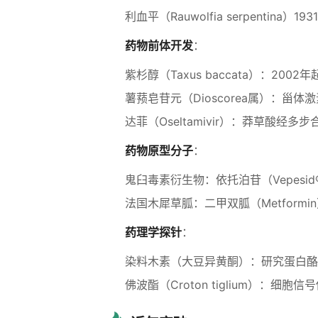
利血平（Rauwolfia serpentina）
药物前体开发
：
紫杉醇（Taxus baccata）：2002
薯蓣皂苷元（Dioscorea属）：甾体
达菲（Oseltamivir）：莽草酸经
药物原型分子
：
鬼臼毒素衍生物：依托泊苷（Vepesid
法国木犀草胍：二甲双胍（Metformi
药理学探针
：
染料木素（大豆异黄酮）：研究蛋白酪
佛波酯（Croton tiglium）：细胞