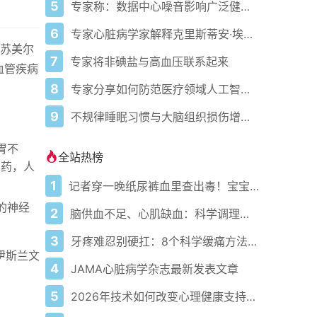
5
专家称：数据中心噪音影响广泛健康问题
6
专家心脏病学家解释克里斯蒂安·埃里克森为丹麦队晕倒的原因
前苏美尔
7
专家将非碘盐与高血压联系起来
血管疾病
8
专家分享如何防范医疗领域人工智能的负面影响
9
不规律睡眠习惯与大脑组织损伤增加相关
肠胃不
全站热榜
作泻药，人
1
记者穿一晚纸尿裤血里查出毒！宝宝血液浓度竟是成人的5倍？
）的神经
2
脑供血不足、心肌缺血：科学调理全攻略
3
牙疼难忍别硬扛：8个科学缓痛方法收好
伊斯兰文
4
JAMA心脏病学杂志最新发表文章
5
2026年技术如何改变心理健康支持的获取方式