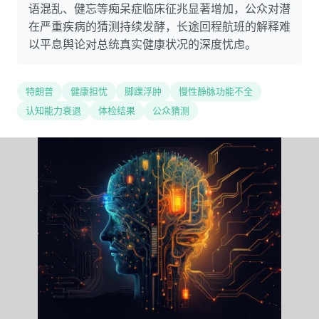
语混乱、健忘等痴呆症临床征兆显著增加，公众对潜
在严重疾病的猜测持续发酵，长途回程航班的解释难
以平息舆论对总统真实健康状况的深度忧虑。
特朗普
健康担忧
脚踝浮肿
慢性静脉功能不全
认知能力衰退
体检结果
公众猜测