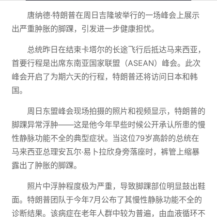
唐纳德·特朗普在周日吉隆坡举行的一场峰会上展示
出严重肿胀的脚踝，引发进一步健康担忧。
总统昨日在结束卡塔尔的长途飞行后抵达马来西亚，
首要行程是出席东南亚国家联盟（ASEAN）峰会。此次
峰会开启了为期六天的行程，特朗普还将访问日本和韩
国。
周日东盟峰会现场拍摄的照片和视频显示，特朗普的
脚踝异常浮肿——这是他今年早些时候公开承认所患的慢
性静脉功能不全的典型症状。当这位79岁高龄的总统在
马来西亚总理安瓦尔·易卜拉欣身旁落座时，裤管上缩暴
露出了肿胀的脚踝。
照片中浮肿程度极为严重，导致脚踝部位明显鼓出鞋
面。特朗普团队于今年7月公布了其慢性静脉功能不全的
诊断结果。该病症在老年人群中较为普遍，由血液循环不