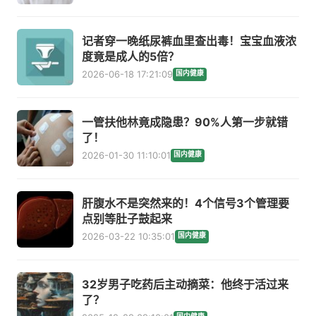
记者穿一晚纸尿裤血里查出毒！宝宝血液浓
度竟是成人的5倍？
2026-06-18 17:21:09
国内健康
一管扶他林竟成隐患？90%人第一步就错
了！
2026-01-30 11:10:01
国内健康
肝腹水不是突然来的！4个信号3个管理要
点别等肚子鼓起来
2026-03-22 10:35:01
国内健康
32岁男子吃药后主动摘菜：他终于活过来
了？