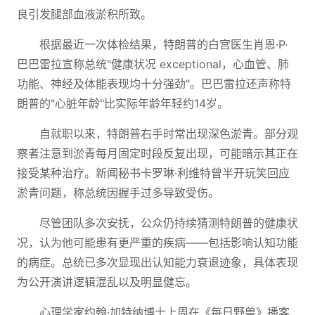
良引发腿部血液淤积所致。
根据最近一次体检结果，特朗普的白宫医生肖恩·P·
巴巴雷拉宣称总统"健康状况 exceptional，心血管、肺
功能、神经及体能表现均十分强劲"。巴巴雷拉还声称特
朗普的"心脏年龄"比实际年龄年轻约14岁。
自就职以来，特朗普右手时常出现深色淤青。部分观
察者注意到淤青每月固定时段反复出现，可能暗示其正在
接受某种治疗。新闻秘书卡罗琳·利维特曾半开玩笑回应
淤青问题，称总统因握手过多导致受伤。
尽管团队多次安抚，公众仍持续猜测特朗普的健康状
况，认为他可能患有更严重的疾病——包括影响认知功能
的病症。总统已多次显现出认知能力衰退迹象，具体表现
为公开演讲逻辑混乱以及明显健忘。
心理学家约翰·加特纳博士上周在《每日野兽》播客