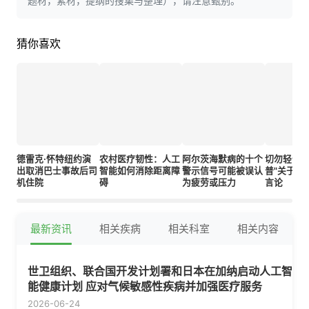
题材，素材，提纲的搜集与整理），请注意甄别。
猜你喜欢
德雷克·怀特纽约演
农村医疗韧性：人工
阿尔茨海默病的十个
切勿轻信"
出取消巴士事故后司
智能如何消除距离障
警示信号可能被误认
普"关于泰
机住院
碍
为疲劳或压力
言论
最新资讯
相关疾病
相关科室
相关内容
世卫组织、联合国开发计划署和日本在加纳启动人工智
能健康计划 应对气候敏感性疾病并加强医疗服务
2026-06-24