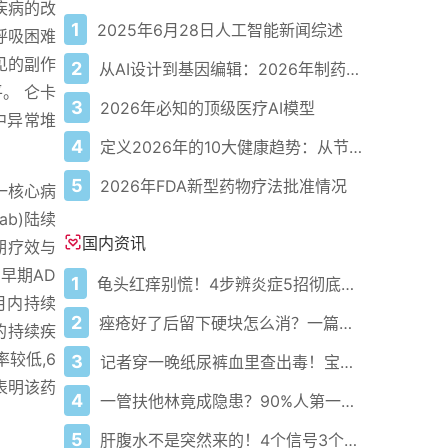
)疾病的改
1
2025年6月28日人工智能新闻综述
、呼吸困难
见的副作
2
从AI设计到基因编辑：2026年制药领域重大突破
。 仑卡
3
2026年必知的顶级医疗AI模型
中异常堆
4
定义2026年的10大健康趋势：从节律健康到冷热交替疗法
5
2026年FDA新型药物疗法批准情况
这一核心病
ab)陆续
国内资讯
期疗效与
的早期AD
1
龟头红痒别慌！4步辨炎症5招彻底防复发
月内持续
2
痤疮好了后留下硬块怎么消？一篇给你讲明白！
的持续疾
较低,6
3
记者穿一晚纸尿裤血里查出毒！宝宝血液浓度竟是成人的5倍？
表明该药
4
一管扶他林竟成隐患？90%人第一步就错了！
5
肝腹水不是突然来的！4个信号3个管理要点别等肚子鼓起来