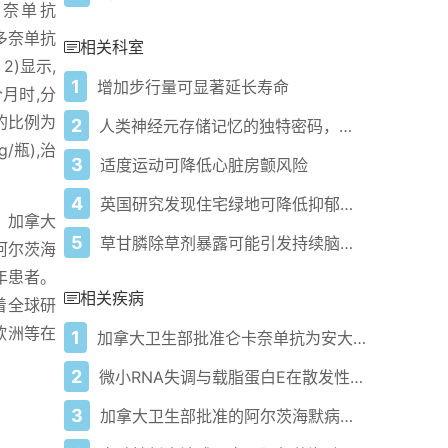
仑卡奈单抗
药多奈单抗
相关科室
2)显示,
1
增加步行量可显著延长寿命
个月时,分
应的比例为
2
人类神经元存储记忆的独特密码，你知道是什么吗？
/瓶),治
3
适度运动可降低心脏房颤风险
4
英国研究发现住宅绿地可降低抑郁焦虑风险
，加拿大
5
草甘膦除草剂暴露可能引发持续脑炎症影响神经健康
阿尔茨海
年患者。
相关疾病
着全球研
欧洲等在
1
加拿大卫生部批准仑卡奈单抗为安大略省阿尔茨海默病患者带来新希望
2
微小RNA失调与载脂蛋白E在散发性阿尔茨海默病中的作用：分子机制、生物标志物及性别特异性效应
3
加拿大卫生部批准的阿尔茨海默病药物关键信息解析