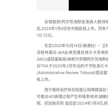
全球首款!阿尔茨海默症发病人数持续增
后,2024年1月9日在中国获批上市。同年7
13] [23]。
东京2025年10月14日/美通社/ 
淀粉样蛋白-β(Aβ)单克隆抗体仑卡奈单
(MCI)或轻度痴呆(统称为早期阿尔茨海默
对TGA于2025年2月作出的不予批准仑
(Administrative Review Tr
批上市。
用于维持治疗存在轻度认知障碍或处于轻
可能对AD病理过程产生积极影响并减缓疾
院、药店购买到 适应症:2024年1月9日