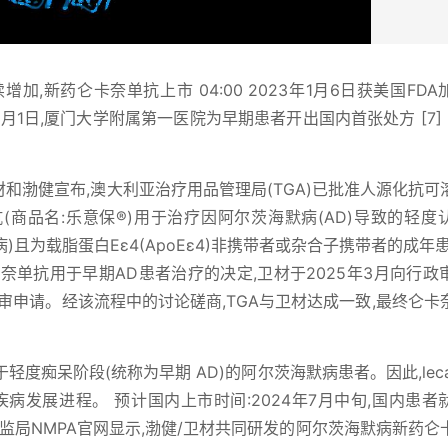
加,新药仑卡奈单抗上市 04:00 2023年1月6日获美国FD
月1日,厦门大学附属第一医院为早期患者开出国内首张处方 [7] [9]
-- 卫材和渤健宣布,澳大利亚治疗用品管理局(TGA)已批准人源化抗
抗(商品名:乐意保®)用于治疗因阿尔茨海默病(AD)导致的轻度
病)且为载脂蛋白Eε4(ApoEε4)非携带者或杂合子携带者的成年
卡奈单抗用于早期AD患者治疗的决定,卫材于2025年3月向行政
ibunal)提出复审申请。经该流程中的讨论磋商,TGA与卫材达成一致,最终仑
度痴呆阶段(统称为早期 AD)的阿尔茨海默病患者。因此,leca
病发展进程。 预计国内上市时间:2024年7月中旬,国内患者
,药监局NMPA官网显示,渤健/卫材共同研发的阿尔茨海默病新药仑