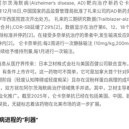
海默病(Alzheimer’s disease, AD)靶向治疗新药
024年12月18日,中国国家药品监督管理局批准了礼来公司的AD新
医院首次开出处方。 礼来的三期研究数据(Trailblazer-alz 
合并),CDR-SB延缓了29%[2]。数据显示在治疗第6、12、18
者达到清除标准并停药[2]。在接受多奈单抗治疗的患者中,发生输液反
2]。 仑卡奈单抗:每2周进行一次静脉输注 (10mg/kg,200mg
继续给予维持剂量,每1月进行一次输注。
心的消息从医疗界传来：日本卫材株式会社与美国百健公司联合宣布
I®）有条件上市许可。这一药物可不简单，它可是加拿大首个针对
期阶段（轻度认知障碍或轻度痴呆）且存在淀粉样蛋白病理的成
年起，双方就在阿尔茨海默病治疗领域携手并进。其中，卫材主导
业化推广。截至2025年，仑卡奈单抗已经在包括美国、中国、
大获批，无疑标志着该药物在北美市场的进一步扩展。
进程的“利器”