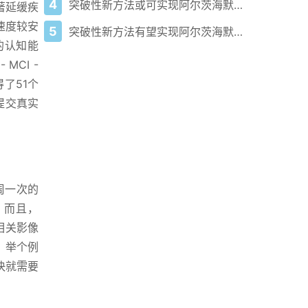
4
突破性新方法或可实现阿尔茨海默病早期检测
著延缓疾
退速度较安
5
突破性新方法有望实现阿尔茨海默病早期检测
退的认知能
CI -
了51个
提交真实
周一次的
。而且，
相关影像
。举个例
快就需要