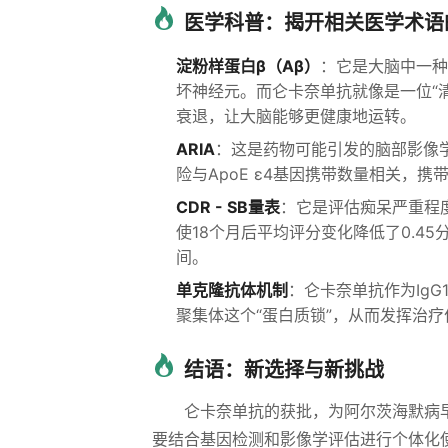
医学科普：揭开相关医学术语
淀粉样蛋白β（Aβ）
：它是大脑中一种
坏神经元。而仑卡奈单抗就像是一位“
衰退，让大脑能够更健康地运转。
ARIA
：这是药物可能引发的脑部影像学异常
险与ApoE ε4基因携带数量相关，
CDR - SB量表
：它是评估痴呆严重程
使18个月后平均评分变化降低了0.4
间。
单克隆抗体机制
：仑卡奈单抗作为Ig
聚集体这个“蛋白质锁”，从而发挥治疗
结语：新选择与新挑战
仑卡奈单抗的获批，为阿尔茨海默病
要结合基因检测和影像学评估进行个体化