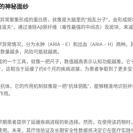
的神秘面纱
异常聚集形成的蛋白质，就像是大脑里的“捣乱分子”，会形成斑
清道夫”，通过清除Aβ原纤维（毒性最强的中间态）及斑块，来
情况，分为水肿（ARIA - E）和出血（ARIA - H）两种
携带数量越多，风险可能就越高。
度的一个工具，就像一把尺子，数值越高表示认知功能越差。仑
5分，这相当于延缓了约6个月的疾病进展，为患者争取到了更多宝
G1抗体，它的作用机制就像是一把“抗体钥匙”，能够精准地识别并
作用。
早期患者提供了延缓疾病进程的新选择。然而，在使用该药物时
使用。未来，其疗效验证及长期安全性数据将决定它在医疗实践