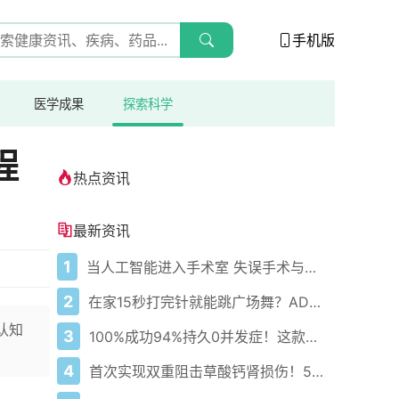
手机版
医学成果
探索科学
程
热点资讯
最新资讯
1
当人工智能进入手术室 失误手术与误认身体部位的报告激增
2
在家15秒打完针就能跳广场舞？AD患者终于赢回生活尊严！
认知
3
100%成功94%持久0并发症！这款心脏消融黑科技改写房颤治疗史
4
首次实现双重阻击草酸钙肾损伤！5纳米纳米粒零残留修复肾功能