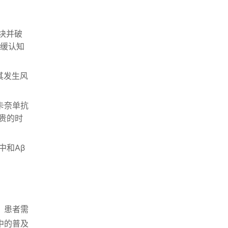
块并破
减缓认知
。其发生风
卡奈单抗
贵的时
中和Aβ
，患者需
中的普及