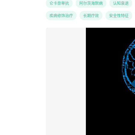
仑卡奈单抗
阿尔茨海默病
认知衰退
疾病修饰治疗
长期疗效
安全性特征