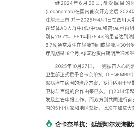
继2024年6月26日,备受瞩目的阿尔茨
(Lecanemab)在国内首次开方之后,2
注射液上市,并于2025年4月1日在四川大学华西
在整体AD人群中(低/中tau和高tau蛋白组
别有29.7%、66.1%和76.4%的患
8.7%,通常发生在输液期间或输液后30分钟内[
疗周期是18个月,Aβ淀粉蛋白转阴后通常
2025年10月27日，一则振奋人
卫生部正式授予仑卡奈单抗（LEQEMB
默病潜在病因的治疗方案，专门适用于早
卫材与百健的合作由来已久，自2014
发及监管申报工作，而双方则共同进行商
内的51个国家和地区获批，此次在加拿
仑卡奈单抗：延缓阿尔茨海默病