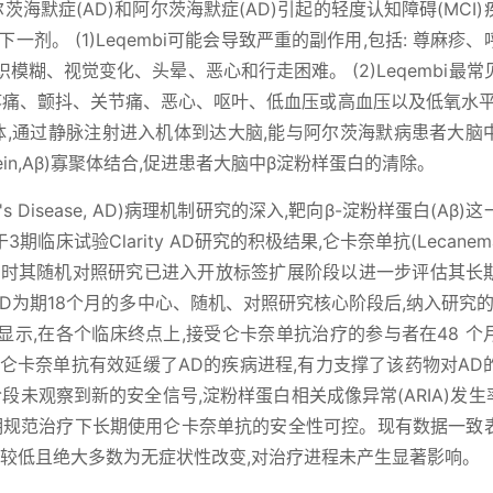
轻度阿尔茨海默症(AD)和阿尔茨海默症(AD)引起的轻度认知障碍(MCI
剂。 (1)Leqembi可能会导致严重的副作用,包括: 尊麻疹
糊、视觉变化、头晕、恶心和行走困难。 (2)Leqembi最常
疼痛、颤抖、关节痛、恶心、呕叶、低血压或高血压以及低氧水平
体,通过静脉注射进入机体到达大脑,能与阿尔茨海默病患者大脑
rotein,Aβ)寡聚体结合,促进患者大脑中β淀粉样蛋白的清除。
's Disease, AD)病理机制研究的深入,靶向β-淀粉样蛋白(Aβ)
床试验Clarity AD研究的积极结果,仑卡奈单抗(Lecanem
同时其随机对照研究已进入开放标签扩展阶段以进一步评估其长
y AD为期18个月的多中心、随机、对照研究核心阶段后,纳入研究
果显示,在各个临床终点上,接受仑卡奈单抗治疗的参与者在48 个
仑卡奈单抗有效延缓了AD的疾病进程,有力支撑了该药物对AD
段未观察到新的安全信号,淀粉样蛋白相关成像异常(ARIA)发生率
表明规范治疗下长期使用仑卡奈单抗的安全性可控。现有数据一致
生率较低且绝大多数为无症状性改变,对治疗进程未产生显著影响。