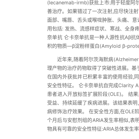
(lecanemab-irmb)获批上市:用于
善治疗。如果错过了一次注射,应尽快注射下一
面部、嘴唇、舌头或喉咙肿胀、头痛、意识模
用包括: 发热、流感样症状、寒战、全身
奈单抗 仑卡奈单抗是一种人源性抗Aβ抗
积的物质—β淀粉样蛋白(Amyloid β-p
近年来,随着阿尔茨海默病(Alzheimer
理产物的治疗药物取得了突破性进展。基于3期临
在国内外获批并已积累丰富的使用经验,
安全性特征。 仑卡奈单抗自完成Clarit
患者进入开放标签扩展阶段(OLE)。 结
受益、持续延缓了疾病进展。该结果表明,
病修饰治疗效果。 在安全性方面,在OLE阶
个月后与安慰剂组的ARIA发生率相似,
物具有可靠的安全性特征:ARIA总体发