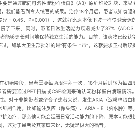
主要是通过靶向可溶性淀粉样蛋白β（Aβ）原纤维及斑块，来显
D试验数据，我们能看到令人惊喜的成果。治疗18个月后，患者认知衰
差异 - 0.45，P<0.001），这就好比原本像下坡一样快速衰
下来。同时，患者日常生活能力衰退减少了37%（ADCS - M
意味着患者能够更长时间地保持独立生活的能力。目前，该药物已经获得
不过，加拿大卫生部批准的是“有条件上市”，这就要求卫材后续
在初始阶段，患者需要每两周注射一次，18个月后则转为每四
者需要通过PET扫描或CSF检测来确认淀粉样蛋白病理情况
安全性。对于非携带者或杂合子患者来说，发生ARIA（淀粉样蛋白
见副作用，比如输注反应（像头痛）、ARIA - E（脑水肿）等
单抗治疗，那么他可能会延缓日常活动能力的下降，原本可能很
间，这对于患者及其家庭来说，无疑是极大的福音。