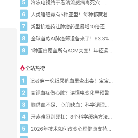
5
冷冻电镜终于看清流感病毒死穴！精准打击时代来了
6
人类睡眠竟有5种亚型！每种都藏着不同的健康密码
7
新型抗癌药让肿瘤药量暴增10倍还不伤身！精准导弹来了
8
全球首款AI肺癌筛设备来了！93.3%敏感92.4%特异99.9%阴性预测
9
1种蛋白覆盖所有ACM突变！年轻运动员的救命突破来了
全站热榜
1
记者穿一晚纸尿裤血里查出毒！宝宝血液浓度竟是成人的5倍？
2
高钾血症伤心脏？读懂电变化早预警
3
脑供血不足、心肌缺血：科学调理全攻略
4
牙疼难忍别硬扛：8个科学缓痛方法收好
5
2026年技术如何改变心理健康支持的获取方式