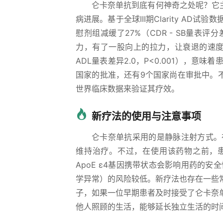
仑卡奈单抗到底有何神奇之处呢？它
病进展。基于全球III期Clarity A
慰剂组减缓了27%（CDR - SB量表评分
力，有了一股向上的拉力，让衰退的速度慢了
ADL量表差异2.0，P<0.001），
国家的批准，还有9个国家尚在审批中。
世界临床数据来验证其疗效。
新疗法的使用与注意事项
仑卡奈单抗采用的是静脉注射方式。
维持治疗。不过，在使用该药物之前，患
ApoE ε4基因携带状态会影响用药的
学异常）的风险较低。新疗法也存在一些常
子，如果一位早期患者及时接受了仑卡奈
他人照顾的生活，能够延长独立生活的时