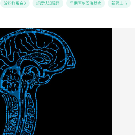
淀粉样蛋白β
轻度认知障碍
早期阿尔茨海默病
新药上市