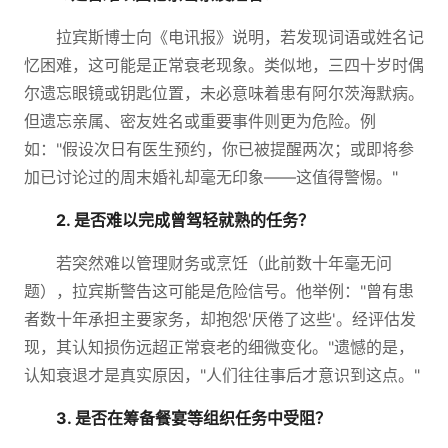
拉宾斯博士向《电讯报》说明，若发现词语或姓名记
忆困难，这可能是正常衰老现象。类似地，三四十岁时偶
尔遗忘眼镜或钥匙位置，未必意味着患有阿尔茨海默病。
但遗忘亲属、密友姓名或重要事件则更为危险。例
如："假设次日有医生预约，你已被提醒两次；或即将参
加已讨论过的周末婚礼却毫无印象——这值得警惕。"
2. 是否难以完成曾驾轻就熟的任务？
若突然难以管理财务或烹饪（此前数十年毫无问
题），拉宾斯警告这可能是危险信号。他举例："曾有患
者数十年承担主要家务，却抱怨'厌倦了这些'。经评估发
现，其认知损伤远超正常衰老的细微变化。"遗憾的是，
认知衰退才是真实原因，"人们往往事后才意识到这点。"
3. 是否在筹备餐宴等组织任务中受阻？