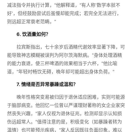
减法指令并执行计算，"他解释道，"有人称'数学本就不
好'，但经鼓励尝试后虽慢却能完成；若完全无法进行，
则远超正常衰老范畴。"
6. 饮酒量如何？
拉宾斯指出，七十余岁后酒精代谢效率显著下降，可
能导致神志模糊被误判为阿尔茨海默病。"身体处理酒精
的能力衰退，使三杯啤酒的效果相当于六杯，"他比喻
道，"年轻时畅饮无碍，晚年却可能超出身体负荷。"
7. 情绪是否异常暴躁或温和？
晚年性格突变易被归因于退休适应困难，实则可能源
于脑部病变。他回忆一位曾以严谨理财著称的女企业家突
然丧失兴趣，"家人仅视为退休征兆，检测却显示认知损
伤远超常人。"值得注意的是，积极变化（如暴躁者转为
温情）也可能预示疾病，"家人反因既往负面印象，难以