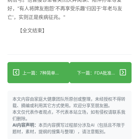
好，"有人将牌友抱怨'不再享受乐趣'归因于'年老与友
亡'，实则正是疾病征兆。"
【全文结束】
上一篇：7种简单方法保护您的大脑健康
下一篇：FDA批准罗氏阿尔茨海默病检测 引发护理模式转变
本文内容由家庭大健康团队所原创或整理，未经授权不得转
载、摘编或利用其它方式使用。欢迎分享至朋友圈。
本文仅代表作者观点，不代表本站立场，如有侵权请联系我
们删除。
AI内容声明：
本页内容撰写过程部分涉及AI（包括且不限于
题材，素材，提纲的搜集与整理），请注意甄别。