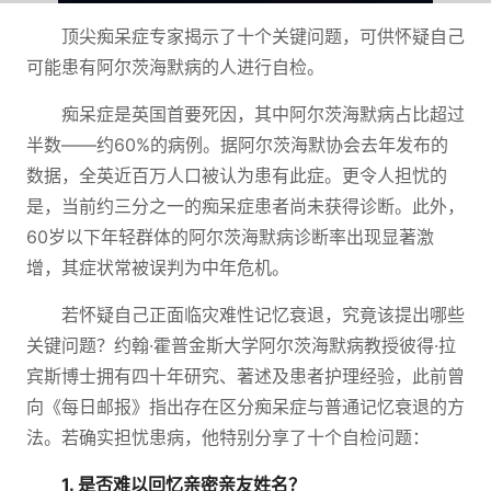
顶尖痴呆症专家揭示了十个关键问题，可供怀疑自己
可能患有阿尔茨海默病的人进行自检。
痴呆症是英国首要死因，其中阿尔茨海默病占比超过
半数——约60%的病例。据阿尔茨海默协会去年发布的
数据，全英近百万人口被认为患有此症。更令人担忧的
是，当前约三分之一的痴呆症患者尚未获得诊断。此外，
60岁以下年轻群体的阿尔茨海默病诊断率出现显著激
增，其症状常被误判为中年危机。
若怀疑自己正面临灾难性记忆衰退，究竟该提出哪些
关键问题？约翰·霍普金斯大学阿尔茨海默病教授彼得·拉
宾斯博士拥有四十年研究、著述及患者护理经验，此前曾
向《每日邮报》指出存在区分痴呆症与普通记忆衰退的方
法。若确实担忧患病，他特别分享了十个自检问题：
1. 是否难以回忆亲密亲友姓名？