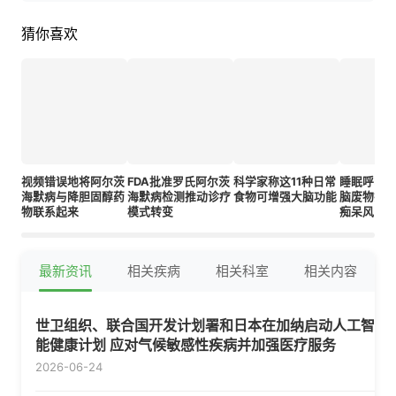
猜你喜欢
视频错误地将阿尔茨
FDA批准罗氏阿尔茨
科学家称这11种日常
睡眠呼吸
海默病与降胆固醇药
海默病检测推动诊疗
食物可增强大脑功能
脑废物排
物联系起来
模式转变
痴呆风险
最新资讯
相关疾病
相关科室
相关内容
世卫组织、联合国开发计划署和日本在加纳启动人工智
能健康计划 应对气候敏感性疾病并加强医疗服务
2026-06-24