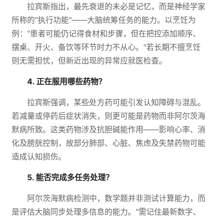
拉宾斯指出，最先衰退的未必是记忆，而是神经学家
所称的"执行功能"——大脑统筹任务的能力。以烹饪为
例："患者可能仍记得食材和步骤，但在把控添加顺序、
摆桌、开火、备饮等环节时力不从心。"若长期不擅烹饪
则无需担忧，但新近出现的异常应就医检查。
4. 正在服用哪些药物？
拉宾斯强调，某些处方药可能引发认知障碍与混乱。
若减量或停药后症状消失，则更可能是药物而非阿尔茨海
默病所致。这类药物涉及抗胆碱能作用——影响心率、消
化及膀胱控制，故部分肺部、心脏、焦虑及失禁药物可能
造成认知损伤。
5. 能否完成多任务处理？
阿尔茨海默病检测中，数学题并非测试计算能力，而
是评估大脑同步处理多信息的能力。"需记住最新数字、