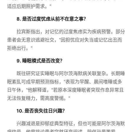
适应后期照护需求。"
8. 是否过度忧虑从前不在意之事？
拉宾斯指出，对记忆的过度焦虑实为疾病预警。部分
患者会无意识逃避社交，"因担忧应对失当或记忆出丑而
拒绝出行。"
9. 睡眠模式是否改变？
既往研究证实睡眠与阿尔茨海默病关联复杂。长期睡
眠紊乱可成早期预测指标，"表现为早醒、晨间嗜睡或多
日午休，"他解释道，"若原本深度睡眠者突现作息异常且
无法恢复精力，需高度警惕。"
10. 是否丧失往日兴趣？
兴趣减退是抑郁症典型特征，但也可能是阿尔茨海默
病信号。他曾接诊患者突然厌弃阅读、陪伴孙辈等爱