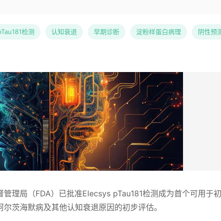
pTau181检测
认知衰退
早期诊断
淀粉样蛋白病理
阴性预
局（FDA）已批准Elecsys pTau181检测成为首个可用于
阿尔茨海默病及其他认知衰退原因的初步评估。