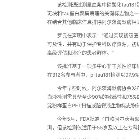
该检测通过测量血浆中磷酸化tau18
斑块和tau蛋白聚集病理的关键标志物之
在结合其他临床信息排除阿尔茨海默病相
罗氏在声明中表示："通过实现初级医疗环
可及性，并有助于保护专科医疗资源。初
高级评估和治疗的患者群体。"
该批准基于一项多中心非干预性临床
在312名参与者中，p-tau181检测以9
今年早些时候，阿尔茨海默病协会发
血液检测需具备至少90%的敏感性和75
淀粉样蛋白PET扫描或脑脊液生物标志物
今年5月，FDA批准了首款阿尔茨海默病血液
测，但该检测仅适用于55岁及以上在专