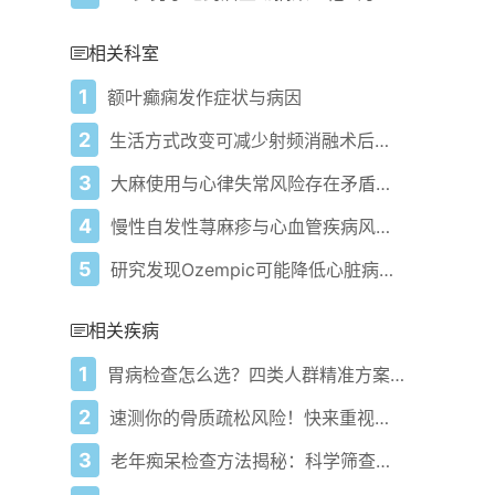
相关科室
1
额叶癫痫发作症状与病因
2
生活方式改变可减少射频消融术后心房颤动复发
3
大麻使用与心律失常风险存在矛盾关系 取决于心血管疾病状况
4
慢性自发性荨麻疹与心血管疾病风险增加相关
5
研究发现Ozempic可能降低心脏病死亡风险与体重减轻无关
相关疾病
1
胃病检查怎么选？四类人群精准方案降低风险
2
速测你的骨质疏松风险！快来重视骨质疏松早期筛查！
3
老年痴呆检查方法揭秘：科学筛查如何防患未然？