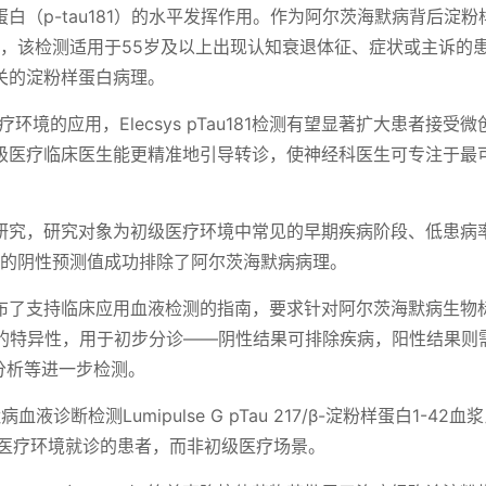
1蛋白（p-tau181）的水平发挥作用。作为阿尔茨海默病背后淀粉
一，该检测适用于55岁及以上出现认知衰退体征、症状或主诉的
关的淀粉样蛋白病理。
境的应用，Elecsys pTau181检测有望显著扩大患者接受
级医疗临床医生能更精准地引导转诊，使神经科医生可专注于最
研究，研究对象为初级医疗环境中常见的早期疾病阶段、低患病
7.9%的阴性预测值成功排除了阿尔茨海默病病理。
布了支持临床应用血液检测的指南，要求针对阿尔茨海默病生物
%的特异性，用于初步分诊——阴性结果可排除疾病，阳性结果则
分析等进一步检测。
诊断检测Lumipulse G pTau 217/β-淀粉样蛋白1-42血
科医疗环境就诊的患者，而非初级医疗场景。