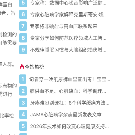
5
专家称：数据中心噪音影响广泛健康问题
样蛋白
患者，旨
6
专家心脏病学家解释克里斯蒂安·埃里克森为丹麦队晕倒的原因
7
专家将非碘盐与高血压联系起来
微创检测的
8
专家分享如何防范医疗领域人工智能的负面影响
可能需要
9
不规律睡眠习惯与大脑组织损伤增加相关
率人群。
全站热榜
1
记者穿一晚纸尿裤血里查出毒！宝宝血液浓度竟是成人的5倍？
标志物的
2
脑供血不足、心肌缺血：科学调理全攻略
需进行
3
牙疼难忍别硬扛：8个科学缓痛方法收好
4
JAMA心脏病学杂志最新发表文章
浆比率检
5
2026年技术如何改变心理健康支持的获取方式