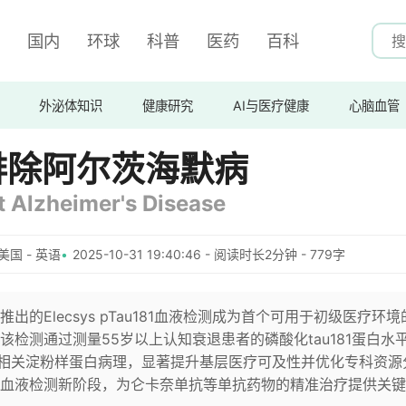
国内
环球
科普
医药
百科
外泌体知识
健康研究
AI与医疗健康
心脑血管
排除阿尔茨海默病
t Alzheimer's Disease
美国 - 英语
2025-10-31 19:40:46 - 阅读时长2分钟 - 779字
的Elecsys pTau181血液检测成为首个可用于初级医疗环境
检测通过测量55岁以上认知衰退患者的磷酸化tau181蛋白水
默病相关淀粉样蛋白病理，显著提升基层医疗可及性并优化专科资源
血液检测新阶段，为仑卡奈单抗等单抗药物的精准治疗提供关键