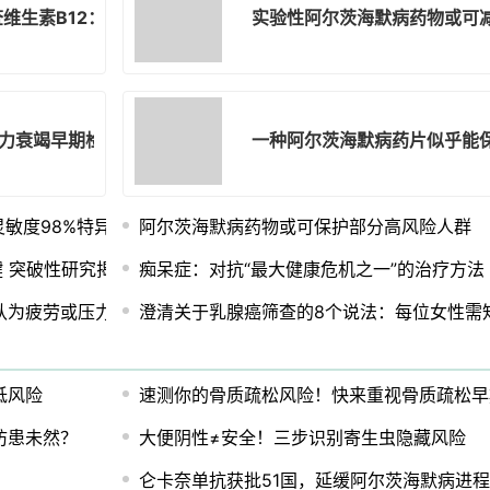
查维生素B12：低水平可能影响记忆和大脑健康
实验性阿尔茨海默病药物或可
力衰竭早期检测
一种阿尔茨海默病药片似乎能
%灵敏度98%特异性为英国40万患者带来希望
阿尔茨海默病药物或可保护部分高风险人群
键 突破性研究揭示新路径
痴呆症：对抗“最大健康危机之一”的治疗方法
认为疲劳或压力
澄清关于乳腺癌筛查的8个说法：每位女性需
低风险
速测你的骨质疏松风险！快来重视骨质疏松早
防患未然？
大便阴性≠安全！三步识别寄生虫隐藏风险
仑卡奈单抗获批51国，延缓阿尔茨海默病进程