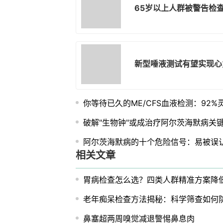
65岁以上人群被警告检
新型唾液测试有望实现心
你等待已久的ME/CFS血液检测：92
破解"生物钟"或成治疗阿尔茨海默病关
阿尔茨海默病的十个危险信号：易被误
相关文章
胃病检查怎么选？四类人群精准方案降
老年痴呆检查方法揭秘：科学筛查如何
鼻塞超两周嗅觉减退警惕鼻息肉