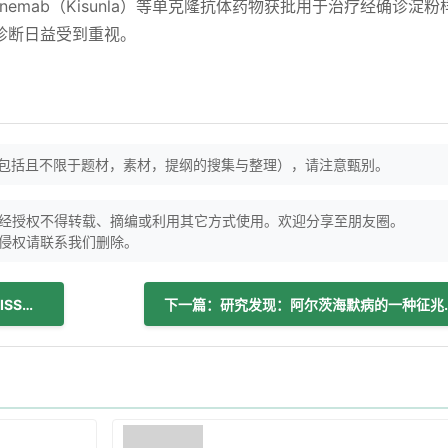
nanemab（Kisunla）等单克隆抗体药物获批用于治疗经确诊淀
诊断日益受到重视。
（包括且不限于题材，素材，提纲的搜集与整理），请注意甄别。
经授权不得转载、摘编或利用其它方式使用。欢迎分享至朋友圈。
侵权请联系我们删除。
上一篇：艾斯·弗里利死因及谁决定终止KISS吉他手生命支持？详述跌倒事故、住院经过、健康问题、最后演出与晚年生活
下一篇：研究发现：阿尔茨