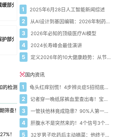
减缓部分高风险患者脑部衰退
1
2025年6月28日人工智能新闻综述
2
从AI设计到基因编辑：2026年制药领域重大突破
3
2026年必知的顶级医疗AI模型
保护部分高风险人群
4
2024长寿峰会最佳演讲
5
定义2026年的10大健康趋势：从节律健康到冷热交替疗法
国内资讯
1
龟头红痒别慌！4步辨炎症5招彻底防复发
知的检测真相
2
记者穿一晚纸尿裤血里查出毒！宝宝血液浓度竟是成人的5倍？
期筛查！
3
一管扶他林竟成隐患？90%人第一步就错了！
4
肝腹水不是突然来的！4个信号3个管理要点别等肚子鼓起来
27%！
5
32岁男子吃药后主动摘菜：他终于活过来了？