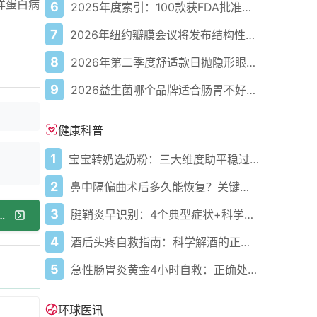
粉样蛋白病
6
2025年度索引：100款获FDA批准的AI驱动医疗设备
7
2026年纽约瓣膜会议将发布结构性心脏病最新研究成果
8
2026年第二季度舒适款日抛隐形眼镜推荐，优瞳主打长效佩戴体验
9
2026益生菌哪个品牌适合肠胃不好的人，常年饱受肠胃病痛看过来，梳理实用十大品牌
健康科普
1
宝宝转奶选奶粉：三大维度助平稳过渡
2
鼻中隔偏曲术后多久能恢复？关键看这几点
3
腱鞘炎早识别：4个典型症状+科学应对，避免关节卡壳
海默病的一种征兆可能在确诊前25年就已显现
4
酒后头疼自救指南：科学解酒的正确打开方式
5
急性肠胃炎黄金4小时自救：正确处置与误区避坑关键
环球医讯