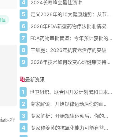
4
2024长寿峰会最佳演讲
5
定义2026年的10大健康趋势：从节律健康到冷热交替疗法
测值
6
2026年FDA新型药物疗法批准情况
7
FDA药物审批管道：今年预计获批的关键新疗法
8
干细胞：2026年抗衰老治疗的突破
9
2026年技术如何改变心理健康支持的获取方式
最新资讯
1
世卫组织、联合国开发计划署和日本在加纳启动人工智能健康计划 应对气候敏感性疾病并加强医疗服务
2
专家解读：开始规律运动后你的血压会发生什么变化
3
专家解析：开始规律运动后，你的血压会发生什么变化
初级医疗
4
专家称姜黄的抗氧化能力可能有益心脏健康