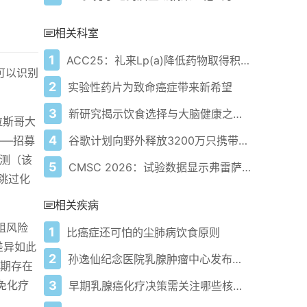
相关科室
1
ACC25：礼来Lp(a)降低药物取得积极成果
可以识别
2
实验性药片为致命癌症带来新希望
3
新研究揭示饮食选择与大脑健康之间存在"深刻"联系
格拉斯哥大
4
谷歌计划向野外释放3200万只携带沃尔巴克氏菌的蚊子
布——招募
检测（该
5
CMSC 2026：试验数据显示弗雷萨利单抗益处可持续3年
跳过化
相关疾病
组风险
1
比癌症还可怕的尘肺病饮食原则
差异如此
2
孙逸仙纪念医院乳腺肿瘤中心发布：临床研究LIST更新版
长期存在
3
免化疗
早期乳腺癌化疗决策需关注哪些核心要素？