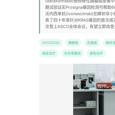
(daraxonrasib)使转移性胰腺癌患者
期试验证实Prosigna基因检测可帮
沃内西单抗(ivonescimab)在
表了四十年来针对KRAS基因的首次
次登上ASCO全体会议，有望立即改
ASCO2026
胰腺癌
乳腺癌
鳞状
癌症治疗
生存率翻倍
避免化疗