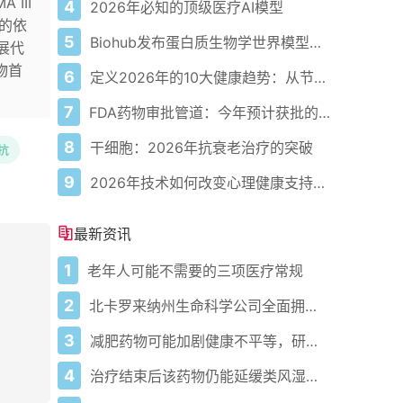
III
4
2026年必知的顶级医疗AI模型
发的依
5
Biohub发布蛋白质生物学世界模型以应对疾病
展代
物首
6
定义2026年的10大健康趋势：从节律健康到冷热交替疗法
7
FDA药物审批管道：今年预计获批的关键新疗法
8
干细胞：2026年抗衰老治疗的突破
抗
9
2026年技术如何改变心理健康支持的获取方式
最新资讯
1
老年人可能不需要的三项医疗常规
2
北卡罗来纳州生命科学公司全面拥抱人工智能的多领域应用
3
减肥药物可能加剧健康不平等，研究人员警告
4
治疗结束后该药物仍能延缓类风湿性关节炎多年