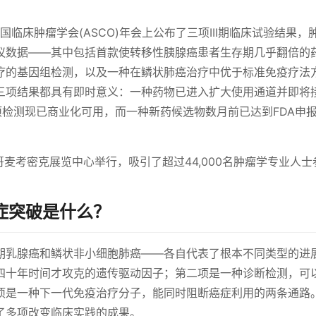
国临床肿瘤学会(ASCO)年会上公布了三项III期临床试验结果，
议数据——其中包括首款使转移性胰腺癌患者生存期几乎翻倍的
疗的基因组检测，以及一种在鳞状肺癌治疗中优于标准免疫疗法
三项结果都具有即时意义：一种药物已进入扩大使用通道并即将
一项检测现已商业化可用，而一种新药候选物数月前已达到FDA申
芝加哥麦考密克展览中心举行，吸引了超过44,000名肿瘤学专业人
癌症突破是什么？
期乳腺癌和鳞状非小细胞肺癌——各自代表了根本不同类型的进
四十年时间才攻克的遗传驱动因子；第二项是一种诊断检测，可
项是一种下一代免疫治疗分子，能同时阻断癌症利用的两条通路
了多项改变临床实践的成果。