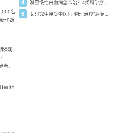
4
淋巴慢性白血病怎么治？4类科学疗法+个性化方案控病情
000名
5
女研究生接受中医师“物理治疗”后莫名怀孕
占新诊断
早期浸润
e
患者，
ealth