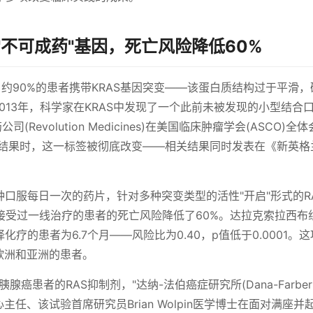
不可成药"基因，死亡风险降低60%
约90%的患者携带KRAS基因突变——该蛋白质结构过于平滑，
013年，科学家在KRAS中发现了一个此前未被发现的小型结合
evolution Medicines)在美国临床肿瘤学会(ASCO)全
的主要分析结果时，这一标签被彻底改变——相关结果同时发表在《新英
b)是一种口服每日一次的药片，针对多种突变类型的活性"开启"形式的R
接受过一线治疗的患者的死亡风险降低了60%。达拉克索拉西布
化疗的患者为6.7个月——风险比为0.40，p值低于0.0001。
欧洲和亚洲的患者。
癌患者的RAS抑制剂，"达纳-法伯癌症研究所(Dana-Farber
研究中心主任、该试验首席研究员Brian Wolpin医学博士在面对满座