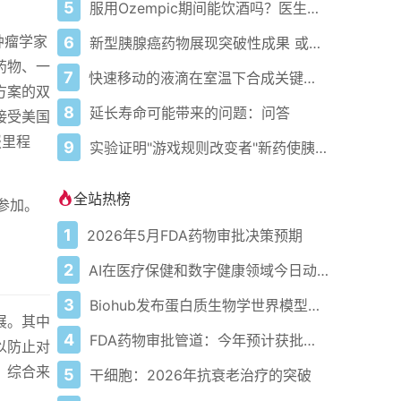
5
服用Ozempic期间能饮酒吗？医生详解潜在副作用
肿瘤学家
6
新型胰腺癌药物展现突破性成果 或使生存率翻倍
药物、一
7
快速移动的液滴在室温下合成关键药物化合物，无需催化剂
方案的双
8
延长寿命可能带来的问题：问答
接受美国
报里程
9
实验证明"游戏规则改变者"新药使胰腺癌患者生存时间延长一倍
全站热榜
士参加。
1
2026年5月FDA药物审批决策预期
2
AI在医疗保健和数字健康领域今日动态——2026年5月4日
3
Biohub发布蛋白质生物学世界模型以应对疾病
展。其中
4
FDA药物审批管道：今年预计获批的关键新疗法
以防止对
。综合来
5
干细胞：2026年抗衰老治疗的突破