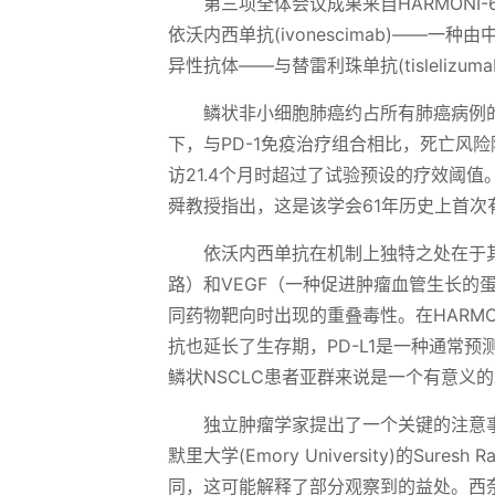
第三项全体会议成果来自HARMONI
依沃内西单抗(ivonescimab)——一种由中
异性抗体——与替雷利珠单抗(tisleli
鳞状非小细胞肺癌约占所有肺癌病例
下，与PD-1免疫治疗组合相比，死亡风险降
访21.4个月时超过了试验预设的疗效阈值。作为该
舜教授指出，这是该学会61年历史上首次
依沃内西单抗在机制上独特之处在于其
路）和VEGF（一种促进肿瘤血管生长的
同药物靶向时出现的重叠毒性。在HARMO
抗也延长了生存期，PD-L1是一种通常
鳞状NSCLC患者亚群来说是一个有意义
独立肿瘤学家提出了一个关键的注意事
默里大学(Emory University)的Sur
同，这可能解释了部分观察到的益处。西奈山医院(