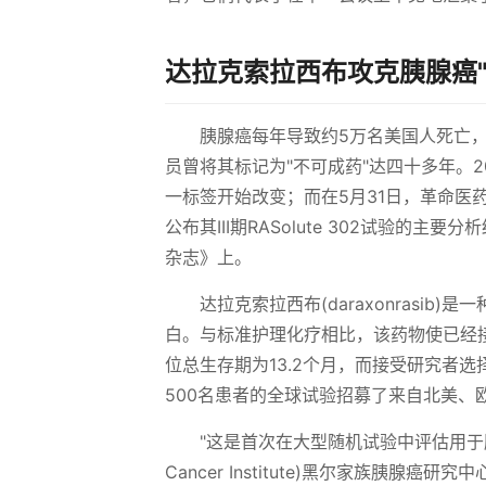
达拉克索拉西布攻克胰腺癌"
胰腺癌每年导致约5万名美国人死亡，
员曾将其标记为"不可成药"达四十多年。2
一标签开始改变；而在5月31日，革命医药公司(R
公布其III期RASolute 302试验
杂志》上。
达拉克索拉西布(daraxonrasi
白。与标准护理化疗相比，该药物使已经
位总生存期为13.2个月，而接受研究者选择
500名患者的全球试验招募了来自北美、
"这是首次在大型随机试验中评估用于胰腺
Cancer Institute)黑尔家族胰腺癌