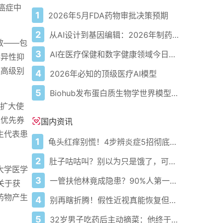
学癌症中
1
2026年5月FDA药物审批决策预期
2
从AI设计到基因编辑：2026年制药领域重大突破
效——包
3
AI在医疗保健和数字健康领域今日动态——2026年5月4日
特异性抑
更高级别
4
2026年必知的顶级医疗AI模型
5
Biohub发布蛋白质生物学世界模型以应对疾病
其扩大使
家优先券
国内资讯
生代表患
1
龟头红痒别慌！4步辨炎症5招彻底防复发
2
肚子咕咕叫？别以为只是饿了，可能是身体在求救！
大学医学
3
一管扶他林竟成隐患？90%人第一步就错了！
关于获
药物产生
4
别再瞎折腾！假性近视真能恢复但只有黄金3个月
5
32岁男子吃药后主动摘菜：他终于活过来了？