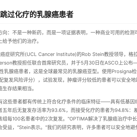
别可跳过化疗的乳腺癌患者
方向：不是一种新药，而是一项证据表明，一种商业可用的检测
上给予他们的治疗。
研究所(UCL Cancer Institute)的Rob Stein教授领导，
ain MacPherson教授担任联合首席研究员，并于5月30日在ASCO上公
阴性乳腺癌患者，这是全球最常见的乳腺癌亚型。使用Prosigna
分配复发风险评分），试验发现，肿瘤评分较低的患者可以安全地
癌生存结果相当。
所有这些患者都有传统上符合化疗条件的临床特征——具有低基因
年后无复发存活率为93.6%，而接受化疗的患者为94.8%：
每100名患者中的2次复发。"OPTIMA解决了乳腺癌治疗中
受益，"Stein表示。"我们的研究表明，许多患者可以安全地避