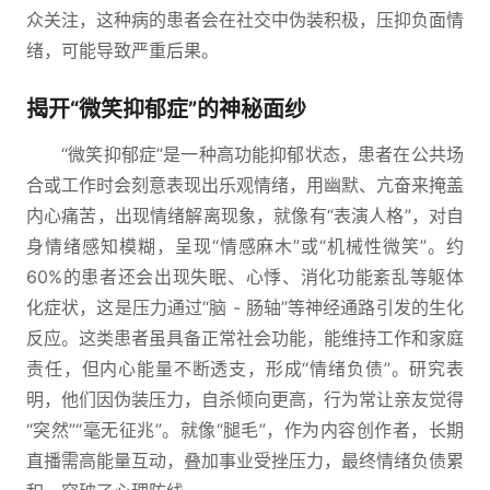
众关注，这种病的患者会在社交中伪装积极，压抑负面情
绪，可能导致严重后果。
揭开“微笑抑郁症”的神秘面纱
“微笑抑郁症”是一种高功能抑郁状态，患者在公共场
合或工作时会刻意表现出乐观情绪，用幽默、亢奋来掩盖
内心痛苦，出现情绪解离现象，就像有“表演人格”，对自
身情绪感知模糊，呈现“情感麻木”或“机械性微笑”。约
60%的患者还会出现失眠、心悸、消化功能紊乱等躯体
化症状，这是压力通过“脑 - 肠轴”等神经通路引发的生化
反应。这类患者虽具备正常社会功能，能维持工作和家庭
责任，但内心能量不断透支，形成“情绪负债”。研究表
明，他们因伪装压力，自杀倾向更高，行为常让亲友觉得
“突然”“毫无征兆”。就像“腿毛”，作为内容创作者，长期
直播需高能量互动，叠加事业受挫压力，最终情绪负债累