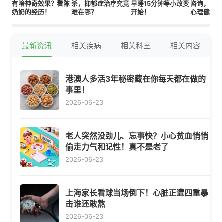
有啥神奇效果？看陈
杀，抑郁症治疗究竟
早睡15分钟等小改变
咨询，打
奶奶的经历！
难在哪？
开始！
心理健康
最新资讯
相关疾病
相关科室
相关内容
港澳人多活3年秘密藏在你每天都在做的
事里！
2026-06-23
老人突然没劲儿、忘事快？小心贫血悄悄
偷走力气和记性！真不是老了
2026-06-23
上海家长看球当场倒下！心脏正遭四重暴
击谁还敢熬
2026-06-23