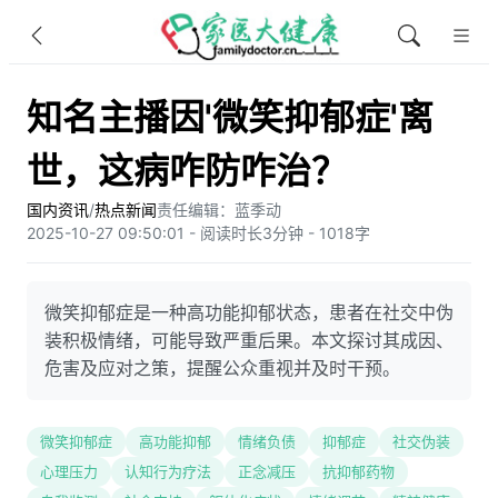
知名主播因'微笑抑郁症'离
世，这病咋防咋治？
国内资讯
/
热点新闻
责任编辑：蓝季动
2025-10-27 09:50:01 - 阅读时长3分钟 - 1018字
微笑抑郁症是一种高功能抑郁状态，患者在社交中伪
装积极情绪，可能导致严重后果。本文探讨其成因、
危害及应对之策，提醒公众重视并及时干预。
微笑抑郁症
高功能抑郁
情绪负债
抑郁症
社交伪装
心理压力
认知行为疗法
正念减压
抗抑郁药物