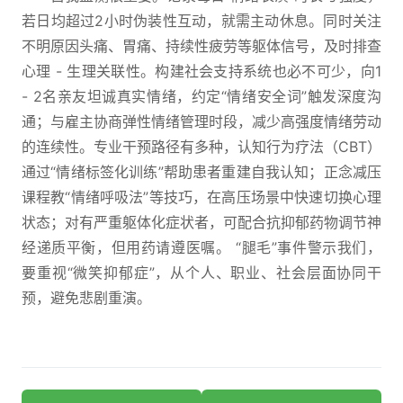
若日均超过2小时伪装性互动，就需主动休息。同时关注
不明原因头痛、胃痛、持续性疲劳等躯体信号，及时排查
心理 - 生理关联性。构建社会支持系统也必不可少，向1
- 2名亲友坦诚真实情绪，约定“情绪安全词”触发深度沟
通；与雇主协商弹性情绪管理时段，减少高强度情绪劳动
的连续性。专业干预路径有多种，认知行为疗法（CBT）
通过“情绪标签化训练”帮助患者重建自我认知；正念减压
课程教“情绪呼吸法”等技巧，在高压场景中快速切换心理
状态；对有严重躯体化症状者，可配合抗抑郁药物调节神
经递质平衡，但用药请遵医嘱。 “腿毛”事件警示我们，
要重视“微笑抑郁症”，从个人、职业、社会层面协同干
预，避免悲剧重演。