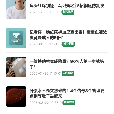
龟头红痒别慌！4步辨炎症5招彻底防复发
2025-12-02 11:00:01
国内健康
记者穿一晚纸尿裤血里查出毒！宝宝血液浓
度竟是成人的5倍？
2026-06-18 17:21:09
国内健康
一管扶他林竟成隐患？90%人第一步就错
了！
2026-01-30 11:10:01
国内健康
肝腹水不是突然来的！4个信号3个管理要
点别等肚子鼓起来
2026-03-22 10:35:01
国内健康