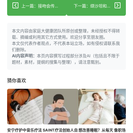
上一篇：接吻会传染幽门螺杆菌吗？科学防护这样做！
下一篇：缬沙坦和厄贝沙坦大不同，不同病情该咋选？
本文内容由家庭大健康团队所原创或整理，未经授权不得转
载、摘编或利用其它方式使用。欢迎分享至朋友圈。
本文仅代表作者观点，不代表本站立场，如有侵权请联系我
们删除。
AI内容声明：
本页内容撰写过程部分涉及AI（包括且不限于
题材，素材，提纲的搜集与整理），请注意甄别。
猜你喜欢
安宁疗护中音乐疗法
SAINT疗法创始人自
想改善睡眠？从每天
像职场妈