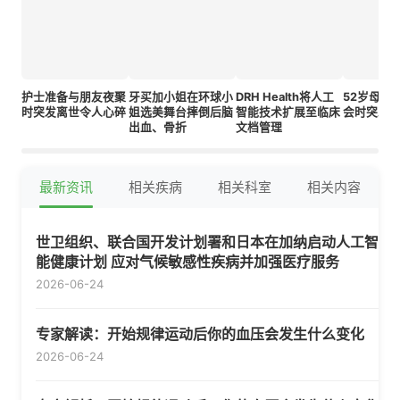
护士准备与朋友夜聚
牙买加小姐在环球小
DRH Health将人工
52岁母亲
时突发离世令人心碎
姐选美舞台摔倒后脑
智能技术扩展至临床
会时突发
出血、骨折
文档管理
最新资讯
相关疾病
相关科室
相关内容
世卫组织、联合国开发计划署和日本在加纳启动人工智
能健康计划 应对气候敏感性疾病并加强医疗服务
2026-06-24
专家解读：开始规律运动后你的血压会发生什么变化
2026-06-24