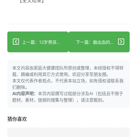
【全文结束】
上一篇：12岁男孩死于脑动脉瘤 最后清醒时刻好友紧抱并呼叫其母（独家）
下一篇：脑出血的医学定义与分类
本文内容由家庭大健康团队所原创或整理，未经授权不得转
载、摘编或利用其它方式使用。欢迎分享至朋友圈。
本文仅代表作者观点，不代表本站立场，如有侵权请联系我
们删除。
AI内容声明：
本页内容撰写过程部分涉及AI（包括且不限于
题材，素材，提纲的搜集与整理），请注意甄别。
猜你喜欢