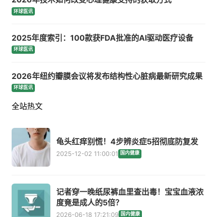
环球医讯
2025年度索引：100款获FDA批准的AI驱动医疗设备
环球医讯
2026年纽约瓣膜会议将发布结构性心脏病最新研究成果
环球医讯
全站热文
龟头红痒别慌！4步辨炎症5招彻底防复发
2025-12-02 11:00:01
国内健康
记者穿一晚纸尿裤血里查出毒！宝宝血液浓
度竟是成人的5倍？
2026-06-18 17:21:09
国内健康