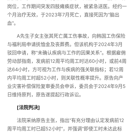
岗位，工作期间突发四肢瘫痪症状，被紧急送医。经约一
个月治疗无效，于2023年7月死亡，直接死因为"脑出
血"。
A先生子女主张其死亡属工伤事故，向韩国工伤保险
与福利局申请抚恤金及丧葬费。但该机构于2024年3月
驳回申请，称"未确认疾病与工作的因果关系"。根据雇佣
劳动部指南，发病前12周平均周工时达60小时，或前4周
达64小时，方可视为工作与疾病的强关联指标；若12周
内平均周工时超52小时，则关联性概率提升。原告向产
业灾害补偿保险复审委员会申诉，委员会于2024年9月5
日维持原判，原告遂提起行政诉讼。
[法院判决]
法院采纳原告主张，指出"有充分理由认定发病前12
周平均周工时已超52小时"，并强调"即使工时未达此标