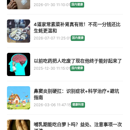
2026-01-30 11:10:01
国内健康
4道家常素菜补肾真有效！不花一分钱还比
生蚝更温和
2026-07-07 11:25:01
国内健康
以前吃药把人吃废了现在他终于能好起来了
2025-12-30 11:15:01
国内健康
鼻窦炎别硬扛：识别症状+科学治疗+避坑
指南
2026-03-06 11:47:15
健康科普
哺乳期能吃白萝卜吗？益处、注意事项一次