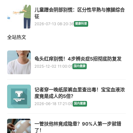
儿童蹭会阴部别慌：区分性早熟与擦腿综合
征
2026-07-13 08:20:36
健康科普
全站热文
龟头红痒别慌！4步辨炎症5招彻底防复发
2025-12-02 11:00:01
国内健康
记者穿一晚纸尿裤血里查出毒！宝宝血液浓
度竟是成人的5倍？
2026-06-18 17:21:09
国内健康
一管扶他林竟成隐患？90%人第一步就错
了！