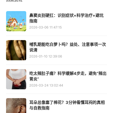
鼻窦炎别硬扛：识别症状+科学治疗+避坑
指南
2026-03-06 11:47:15
哺乳期能吃白萝卜吗？益处、注意事项一次
说清
2026-01-10 12:39:06
吃太辣肚子痛？科学缓解4步走，避免“辣出
胃炎”
2026-03-24 13:02:44
耳朵总像塞了棉花？3分钟看懂耳闷的真相
与自救指南