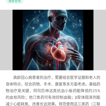
康复管理
高龄冠心病患者的治疗，需要结合医学证据和老人的
身体特点，综合药物、手术、康复等多方面考虑。基础药
物治疗是关键，阿司匹林这类抗血小板药能降低约25%
的血栓风险；他汀类药可有效控制血脂；β受体阻滞剂能
减少心脏耗氧、改善长远效果。规范使用这三类药（三联