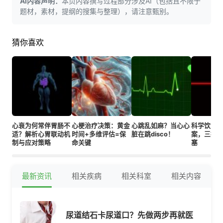
AI内容声明：
本页内容撰写过程部分涉及AI（包括且不限于
题材，素材，提纲的搜集与整理），请注意甄别。
猜你喜欢
心衰为何常伴胃肠不
心梗治疗决策：黄金
心跳乱如麻？当心心
科学饮食+
适？解析心胃联动机
时间+多维评估=保
脏在跳disco！
案，三招
制与应对策略
命关键
塞
最新资讯
相关疾病
相关科室
相关内容
尿道结石卡尿道口？先做两步再就医