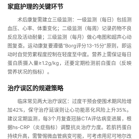
家庭护理的关键环节
术后康复需建立三级监测：一级监测（每日）包括测
血压、心率、体重变化；二级监测（每周）记录药物不良
反应及活动耐量；三级监测（每月）做心电图和超声心动
图复查。运动康复要遵循“Borg评分13-15分”原则，即运
动时自觉劳累程度控制在轻度至中度。营养上需保证每日
蛋白质摄入量≥1.2g/kg，还要定期检测前白蛋白（反映
营养状况的指标）。
治疗误区的规避策略
临床常见两大治疗误区：过度干预会使围术期风险增
加42%，保守治疗延误则让心功能恶化风险上升35%。
建议定期监测，每3个月复查冠脉CTA评估病变进展，根
据hs-CRP（炎症指标）调整抗炎治疗力度。若肌钙蛋白
持续升高，需警惕微血管病变可能，可考虑用尼可地尔改