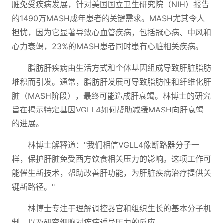
脏免受疾病发展，针对美国国立卫生研究院（NIH）报告
的1490万MASH成年患者的关键需求。MASH尤其令人
担忧，因为它显著导致心血管疾病，包括冠心病、中风和
心力衰竭，23%的MASH患者同时患有心脏相关疾病。
脂肪肝疾病由生活方式和个体基因组成导致肝脏脂肪
堆积而引发。通常，脂肪肝发展可导致脂肪性和纤维化肝
脏（MASH阶段），最终可能造成肝衰竭。林博士的研究
旨在揭示特定基因VGLL4如何帮助减缓MASH向肝衰竭
的进展。
林博士解释道："我们相信VGLL4像断路器分子一
样，保护肝脏免受西方饮食相关压力的影响。这项工作可
能催生新技术，帮助改善肝功能，为肝脏疾病治疗提供关
键新路径。"
林博士专注于理解调控器官和组织生长的基本分子机
制，以及研究细胞对疾病诱导压力的反应。