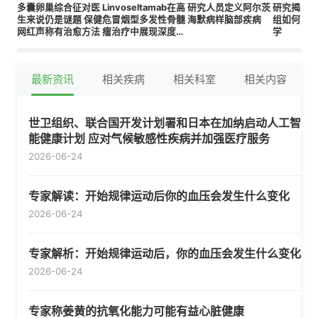
多囊卵巢综合征对医
Linvoseltamab在高
研究人员定义阿尔茨
研究揭示
生来说仍是谜题 保健
危冒烟型多发性骨髓
海默病样脑部疾病
组如何影
网红声称有治愈方法
瘤治疗中展现深度缓
学
解与良好安全性
最新资讯
相关疾病
相关科室
相关内容
世卫组织、联合国开发计划署和日本在加纳启动人工智
能健康计划 应对气候敏感性疾病并加强医疗服务
2026-06-24
专家解读：开始规律运动后你的血压会发生什么变化
2026-06-24
专家解析：开始规律运动后，你的血压会发生什么变化
2026-06-24
专家称姜黄的抗氧化能力可能有益心脏健康