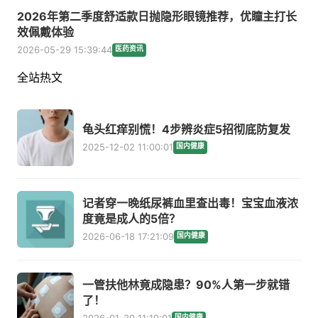
2026年第二季度舒适款日抛隐形眼镜推荐，优瞳主打长
效佩戴体验
2026-05-29 15:39:44
医药资讯
全站热文
龟头红痒别慌！4步辨炎症5招彻底防复发
2025-12-02 11:00:01
国内健康
记者穿一晚纸尿裤血里查出毒！宝宝血液浓
度竟是成人的5倍？
2026-06-18 17:21:09
国内健康
一管扶他林竟成隐患？90%人第一步就错
了！
2026-01-30 11:10:01
国内健康