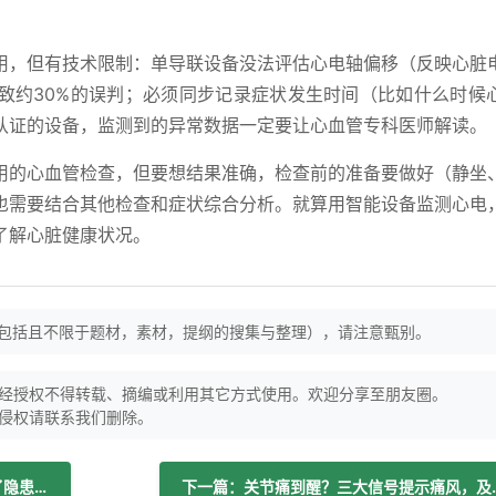
用，但有技术限制：单导联设备没法评估心电轴偏移（反映心脏
致约30%的误判；必须同步记录症状发生时间（比如什么时候
认证的设备，监测到的异常数据一定要让心血管专科医师解读。
用的心血管检查，但要想结果准确，检查前的准备要做好（静坐
也需要结合其他检查和症状综合分析。就算用智能设备监测心电
了解心脏健康状况。
（包括且不限于题材，素材，提纲的搜集与整理），请注意甄别。
经授权不得转载、摘编或利用其它方式使用。欢迎分享至朋友圈。
侵权请联系我们删除。
上一篇：体检前这些细节别忽视 结果准了隐患早发现！
下一篇：关节痛到醒