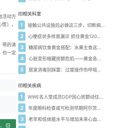
相关科室
电活动方
心慌），
1
接触公共设施后必做这三步，切断病毒传播链
2
心梗症状多样易漏诊 抓住黄金120分钟救命
、带药清
3
糖尿病饮食黄金搭配：水果主食这样吃血糖稳降
，也一定
4
心脏变形暗藏房颤危机——黄金急救+三维防护逆转风险
5
居家消毒别踩雷：过度操作伤呼吸，科学方法防感染！
相关疾病
1
WWE名人堂成员DDP因心房颤动住院治疗
2
年度眼科检查或可检测早期阿尔茨海默病
3
老年和低体能水平与增加未来心血管风险的心律失常相关
？三大信号提示痛风，及时检查别拖3年