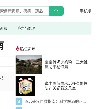
手机版
与新知
应急与处理
南
热点资讯
宝宝转奶选奶粉：三大维
度助平稳过渡
技
鼻中隔偏曲术后多久能恢
复？关键看这几点
3
酒后头疼自救指南：科学解酒的正确打开方式