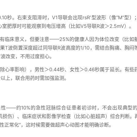
.10秒。右束支阻滞时，V1导联会出现rsR'型波形（像“M”型
室肥厚时可能观察到电压增高（比如V5导联R波＞2.5mV）。
mV具有临床意义，但要注意——25%的健康人因为体位改变（比如
果T波倒置深度超过同导联R波高度的1/10，需结合胸痛、胸闷
T波改变，不用过度担心。
除心率影响），男性＞0.44秒、女性＞0.46秒属于延长。有些
秒以上，联合用药时需加强监测。
性——约10%的急性冠脉综合征患者初诊时，不会出现典型的
肌损伤）、临床症状和影像学检查（比如心脏超声）综合判断。
性正常化”，这时候需要做超声心动图才能明确诊断。