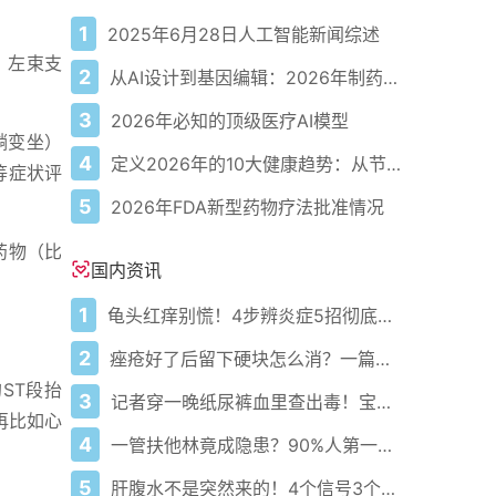
1
2025年6月28日人工智能新闻综述
）；左束支
2
从AI设计到基因编辑：2026年制药领域重大突破
3
2026年必知的顶级医疗AI模型
躺变坐）
4
定义2026年的10大健康趋势：从节律健康到冷热交替疗法
等症状评
5
2026年FDA新型药物疗法批准情况
药物（比
国内资讯
1
龟头红痒别慌！4步辨炎症5招彻底防复发
2
痤疮好了后留下硬块怎么消？一篇给你讲明白！
ST段抬
3
记者穿一晚纸尿裤血里查出毒！宝宝血液浓度竟是成人的5倍？
再比如心
4
一管扶他林竟成隐患？90%人第一步就错了！
5
肝腹水不是突然来的！4个信号3个管理要点别等肚子鼓起来