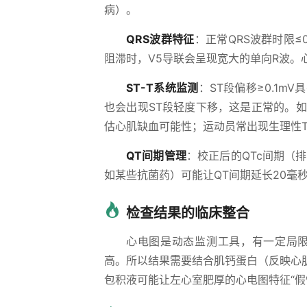
病）。
QRS波群特征
：正常QRS波群时限≤0
阻滞时，V5导联会呈现宽大的单向R波。心
ST-T系统监测
：ST段偏移≥0.1
也会出现ST段轻度下移，这是正常的。如
估心肌缺血可能性；运动员常出现生理性
QT间期管理
：校正后的QTc间期（排
如某些抗菌药）可能让QT间期延长20毫
检查结果的临床整合
心电图是动态监测工具，有一定局限
高。所以结果需要结合肌钙蛋白（反映心
包积液可能让左心室肥厚的心电图特征“假