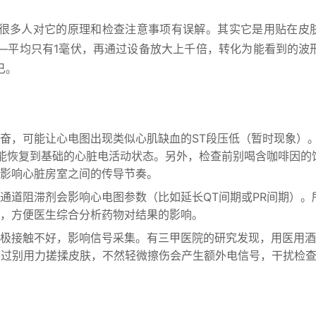
很多人对它的原理和检查注意事项有误解。其实它是用贴在皮
—平均只有1毫伏，再通过设备放大上千倍，转化为能看到的波
已。
奋，可能让心电图出现类似心肌缺血的ST段压低（暂时现象）
人能恢复到基础的心脏电活动状态。另外，检查前别喝含咖啡因的
影响心脏房室之间的传导节奏。
通道阻滞剂会影响心电图参数（比如延长QT间期或PR间期）。
，方便医生综合分析药物对结果的影响。
极接触不好，影响信号采集。有三甲医院的研究发现，用医用酒
不过别用力搓揉皮肤，不然轻微擦伤会产生额外电信号，干扰检