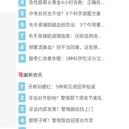
4
急性肠胃炎黄金4小时自救：正确处置与误区避坑关键
5
中考前状态不佳？5个科学调整方案
6
毛冬青辅助脑血栓防治：3个作用要清楚，别乱用药
7
毛冬青辅助调理指南：功效适用场景与禁忌需牢记
8
频繁流鼻血？别不当回事，这些原因要警惕
9
酸枣仁改善失眠：3种科学吃法与注意事项
最新资讯
1
牙疼别硬扛：5种常见诱因早知道
2
牙齿对齐脸响？警惕颞下颌关节紊乱
3
牙齿内部发黑？警惕龋齿找上门
4
腮帮子疼？警惕智齿冠周炎作祟