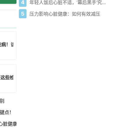
4
年轻人饭后心脏不适，‘幕后黑手’究竟是谁？
5
压力影响心脏健康：如何有效减压
脏病！识别信号+急救3步走
！这些检查组合更准
别
键点！
心脏健康