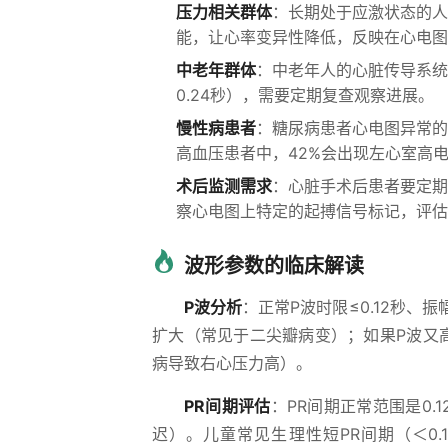
压力相关群体
：长期处于应激状态的人
能，让心率变异性降低，反映在心电图
中老年群体
：中老年人的心脏传导系统会
0.24秒），需要定期复查观察进展。
慢性病患者
：糖尿病患者心电图异常的
高血压患者中，42%会出现左心室高
术后监测需求
：心脏手术后患者要定期
察心电图上特定的起搏信号标记，评估
波形参数的临床解读
P波分析
：正常P波时限≤0.12秒、振
扩大（常见于二尖瓣病变）；如果P波又高
病导致右心压力高）。
PR间期评估
：PR间期正常范围是0.
迟）。儿童常见生理性短PR间期（＜0