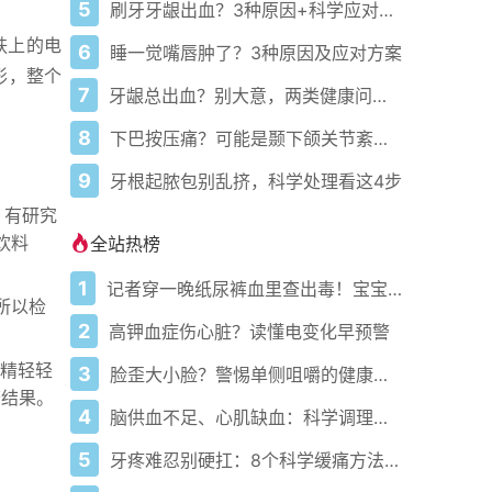
5
刷牙牙龈出血？3种原因+科学应对指南
肤上的电
6
睡一觉嘴唇肿了？3种原因及应对方案
形，整个
7
牙龈总出血？别大意，两类健康问题预警
8
下巴按压痛？可能是颞下颌关节紊乱病
9
牙根起脓包别乱挤，科学处理看这4步
。有研究
饮料
全站热榜
1
记者穿一晚纸尿裤血里查出毒！宝宝血液浓度竟是成人的5倍？
所以检
2
高钾血症伤心脏？读懂电变化早预警
精轻轻
3
脸歪大小脸？警惕单侧咀嚼的健康陷阱
查结果。
4
脑供血不足、心肌缺血：科学调理全攻略
5
牙疼难忍别硬扛：8个科学缓痛方法收好