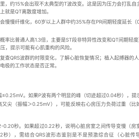
里，约15%会出现不太典型的T波改变。这是因为压力会打乱自
上就是QT离散度增加。
慢慢纤维化，60岁以上人群中约35%存在PR间期轻度延长（0.
概率比普通人高1.3倍，主要是ST段非特异性改变和QT间期轻
电压，提示可能有心肌重构的风险。
复查QRS波群的时限变化，了解心脏恢复情况；植入起搏器的
电极的工作状态是否正常。
幅≤0.25mV。如果P波有两个明显的峰（切迹超过0.04秒），
又尖（振幅＞0.25mV），可能反映右心房压力负荷过重（比
12-0.20秒。如果超过0.22秒，说明心脏房室之间传导变慢（
.12秒），需结合QRS波形态鉴别是不是预激综合征（心脏传