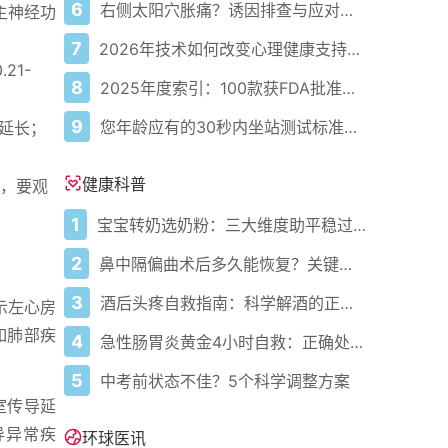
6
右侧太阳穴胀痛？诱因排查与应对指南
主神经功
7
2026年技术如何改变心理健康支持的获取方式
21-
8
2025年度索引：100款获FDA批准的AI驱动医疗设备
9
您年龄应有的30秒内坐站测试标准次数
度延长；
健康科普
人，要观
1
宝宝转奶选奶粉：三大维度助平稳过渡
2
鼻中隔偏曲术后多久能恢复？关键看这几点
3
酒后头疼自救指南：科学解酒的正确打开方式
提示左心房
如肺部疾
4
急性肠胃炎黄金4小时自救：正确处置与误区避坑关键
5
中考前状态不佳？5个科学调整方案
房室传导延
导异常疾
环球医讯