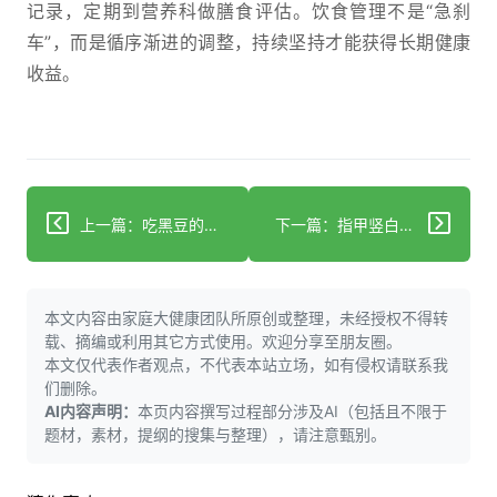
记录，定期到营养科做膳食评估。饮食管理不是“急刹
车”，而是循序渐进的调整，持续坚持才能获得长期健康
收益。
上一篇：吃黑豆的4大科学益处：抗氧化、补营养+实用食用指南
下一篇：指甲竖白线不是灰指甲？3类诱因+4步科学应对
本文内容由家庭大健康团队所原创或整理，未经授权不得转
载、摘编或利用其它方式使用。欢迎分享至朋友圈。
本文仅代表作者观点，不代表本站立场，如有侵权请联系我
们删除。
AI内容声明：
本页内容撰写过程部分涉及AI（包括且不限于
题材，素材，提纲的搜集与整理），请注意甄别。