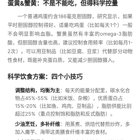
蛋黄&蟹黄：不是不能吃，但得科学控量
一个普通鸡蛋约含186毫克胆固醇，研究显示，如果
平时胆固醇控制得好，适量吃鸡蛋（比如每天1个）一般
不会明显影响血脂。蟹黄虽然有丰富的omega-3脂肪
酸，但胆固醇含量也高，建议控制食用频率（比如每月1-
2次）。可以用豆制品（比如豆腐、豆浆）代替部分动物
性食材，既能补充蛋白质，又能减少胆固醇摄入。
科学饮食方案：四个小技巧
调整结构，均衡为主
：每天的能量分配里，碳水化合
物占45%-55%（比如米饭、杂粮），优质蛋白占
15%-20%（比如鱼、鸡肉、豆制品），脂肪供能比别
超过25%（重点控制饱和脂肪和反式脂肪）。
少油烹饪，多补纤维
：用蒸煮、烘焙代替煎炒炸，多
加入魔芋、海带这类膳食纤维丰富的食材。