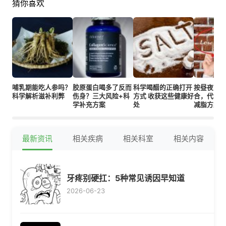
猜你喜欢
哺乳期能吃人参吗？
胶原蛋白喝多了反而
科学喝醋的正确打开
按昼夜节
科学解析滋补利弊
伤身？三大风险+科
方式 收获这些健康好
合，代谢
学补充方案
处
减脂方案
最新资讯
相关疾病
相关科室
相关内容
牙疼别硬扛：5种常见诱因早知道
2026-06-23