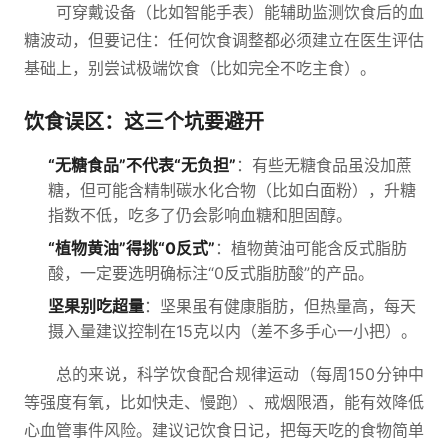
可穿戴设备（比如智能手表）能辅助监测饮食后的血
糖波动，但要记住：任何饮食调整都必须建立在医生评估
基础上，别尝试极端饮食（比如完全不吃主食）。
饮食误区：这三个坑要避开
“无糖食品”不代表“无负担”
：有些无糖食品虽没加蔗
糖，但可能含精制碳水化合物（比如白面粉），升糖
指数不低，吃多了仍会影响血糖和胆固醇。
“植物黄油”得挑“0反式”
：植物黄油可能含反式脂肪
酸，一定要选明确标注“0反式脂肪酸”的产品。
坚果别吃超量
：坚果虽有健康脂肪，但热量高，每天
摄入量建议控制在15克以内（差不多手心一小把）。
总的来说，科学饮食配合规律运动（每周150分钟中
等强度有氧，比如快走、慢跑）、戒烟限酒，能有效降低
心血管事件风险。建议记饮食日记，把每天吃的食物简单