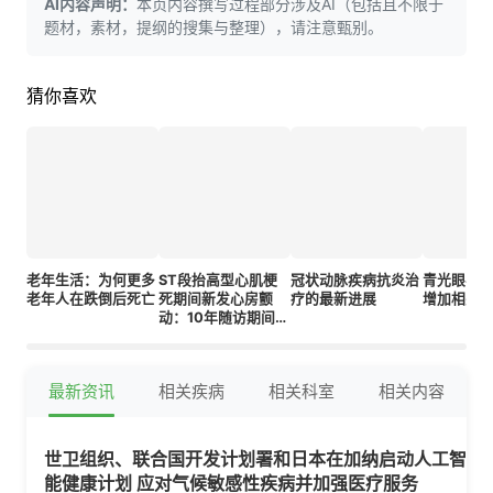
AI内容声明：
本页内容撰写过程部分涉及AI（包括且不限于
题材，素材，提纲的搜集与整理），请注意甄别。
猜你喜欢
老年生活：为何更多
ST段抬高型心肌梗
冠状动脉疾病抗炎治
青光眼与
老年人在跌倒后死亡
死期间新发心房颤
疗的最新进展
增加相关
动：10年随访期间的
复发风险及其临床影
响
最新资讯
相关疾病
相关科室
相关内容
世卫组织、联合国开发计划署和日本在加纳启动人工智
能健康计划 应对气候敏感性疾病并加强医疗服务