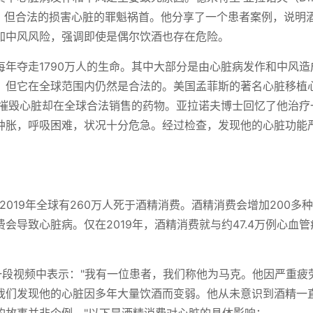
要的、但合法的损害心脏的罪魁祸首。他分享了一个患者案例，说明
加中风风险，强调即使是偶尔饮酒也存在危险。
年夺走1790万人的生命。其中大部分是由心脏病发作和中风造
。但它在全球范围内仍然是合法的。美国孟菲斯的著名心脏移植
种摧毁心脏却在全球合法销售的药物。亚拉诺夫博士回忆了他治疗
肿胀，呼吸困难，状况十分危急。经过检查，发现他的心脏功能
。
019年全球有260万人死于酒精消费。酒精消费会增加200多
会导致心脏病。仅在2019年，酒精消费就与约47.4万例心血管
享的一段视频中表示："我有一位患者，我们称他为马克。他因严重疲
我们发现他的心脏因多年大量饮酒而变弱。他从未意识到酒精一