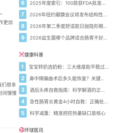
6
2025年度索引：100款获FDA批准的AI驱动医疗设备
竭。
7
2026年纽约瓣膜会议将发布结构性心脏病最新研究成果
作更加
8
2026年第二季度舒适款日抛隐形眼镜推荐，优瞳主打长效佩戴体验
9
2026益生菌哪个品牌适合肠胃不好的人，常年饱受肠胃病痛看过来，梳理实用十大品牌
健康科普
1
宝宝转奶选奶粉：三大维度助平稳过渡
2
鼻中隔偏曲术后多久能恢复？关键看这几点
我们很幸
3
酒后头疼自救指南：科学解酒的正确打开方式
时间慢慢
4
急性肠胃炎黄金4小时自救：正确处置与误区避坑关键
5
科学减重：精准把控热量缺口是核心
环球医讯