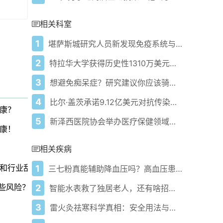
相关科室
1
堪萨斯城研究人员新发现免疫系统与衰老及慢性疾病关联
2
特拉华大学获得历史性1310万美元资助用于阿尔茨海默病预防研究
3
想避免痴呆症？研究建议你应该骑上自行车
4
比尔·盖茨承诺9.12亿美元对抗传染病 正值美国削减资金之际
康？
5
新泽西医院协会举办医疗保健领域人工智能专题研讨会
康！
相关疾病
和行业乱象？
1
三七粉真能辅助降血压吗？高血压患者必看！
些风险？
2
智能水表救了独居老人，还有啥招护好他们健康？
3
雷火灸祛寒科学真相：安全用法与禁忌人群全解析