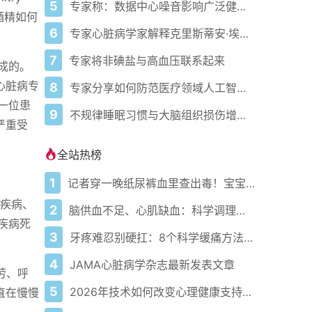
5
专家称：数据中心噪音影响广泛健康问题
酒精如何
6
专家心脏病学家解释克里斯蒂安·埃里克森为丹麦队晕倒的原因
7
专家将非碘盐与高血压联系起来
成的。
心脏病专
8
专家分享如何防范医疗领域人工智能的负面影响
一位患
9
不规律睡眠习惯与大脑组织损伤增加相关
严重受
全站热榜
1
记者穿一晚纸尿裤血里查出毒！宝宝血液浓度竟是成人的5倍？
种疾病、
2
脑供血不足、心肌缺血：科学调理全攻略
疾病死
3
牙疼难忍别硬扛：8个科学缓痛方法收好
4
JAMA心脏病学杂志最新发表文章
劳、呼
5
2026年技术如何改变心理健康支持的获取方式
直在慢慢