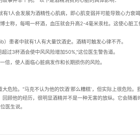
的故事并非个例。"以下是酒精消费对心脏的具体影响：
就有1人会发展为酒精性心肌病，即心肌变弱并可能导致心力衰
博士称，每喝一杯酒，血压就会升高2-4毫米汞柱。这使心脏工
tion, Afib）患者中就有1人有大量饮酒史。酒精可触发心律不齐。
超过3杯酒会使中风风险增加50%,"这位医生警告道。
一倍，使人面临心脏病发作和长期损伤的风险。
大危险。"马克不认为他的饮酒'那么糟糕'，但实际上很危险。
。回顾他的经历，很明显酒精并不是一种无害的放纵。它会随着
这位医生说。