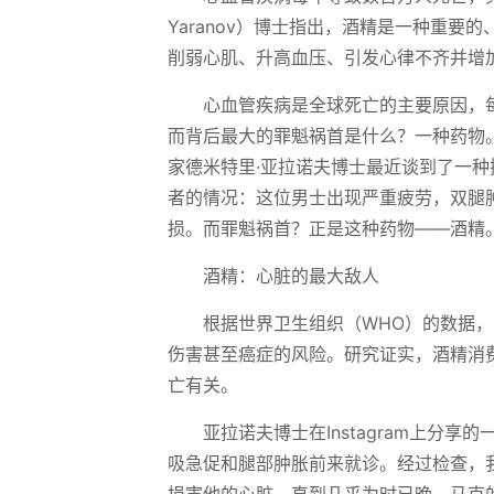
Yaranov）博士指出，酒精是一种重
削弱心肌、升高血压、引发心律不齐并增
心血管疾病是全球死亡的主要原因，每
而背后最大的罪魁祸首是什么？一种药物
家德米特里·亚拉诺夫博士最近谈到了一
者的情况：这位男士出现严重疲劳，双腿
损。而罪魁祸首？正是这种药物——酒精
酒精：心脏的最大敌人
根据世界卫生组织（WHO）的数据，2
伤害甚至癌症的风险。研究证实，酒精消费
亡有关。
亚拉诺夫博士在Instagram上分
吸急促和腿部肿胀前来就诊。经过检查，