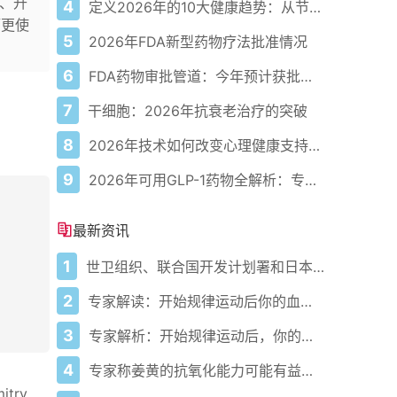
肌、升
4
定义2026年的10大健康趋势：从节律健康到冷热交替疗法
酒更使
5
2026年FDA新型药物疗法批准情况
6
FDA药物审批管道：今年预计获批的关键新疗法
7
干细胞：2026年抗衰老治疗的突破
8
2026年技术如何改变心理健康支持的获取方式
9
2026年可用GLP-1药物全解析：专家指南
最新资讯
1
世卫组织、联合国开发计划署和日本在加纳启动人工智能健康计划 应对气候敏感性疾病并加强医疗服务
2
专家解读：开始规律运动后你的血压会发生什么变化
3
专家解析：开始规律运动后，你的血压会发生什么变化
4
专家称姜黄的抗氧化能力可能有益心脏健康
try