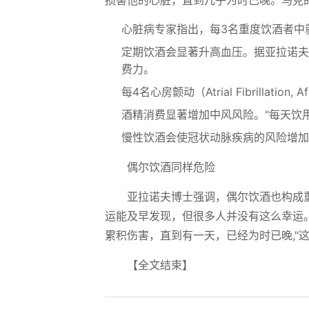
损害他的心脏，直到几乎为时已晚。马克
心脏病专家指出，每3名重度饮酒者中
定期饮酒会显著升高血压。据亚拉诺夫
费力。
每4名心房颤动（Atrial Fibrilla
酒精消费显著增加中风风险。"每天饮用
慢性饮酒会使冠状动脉疾病的风险增加
偶尔饮酒同样危险
亚拉诺夫博士强调，偶尔饮酒也构成重
运能及早发现，但很多人并没有这么幸运
累积伤害，直到有一天，已经为时已晚,"
【全文结束】