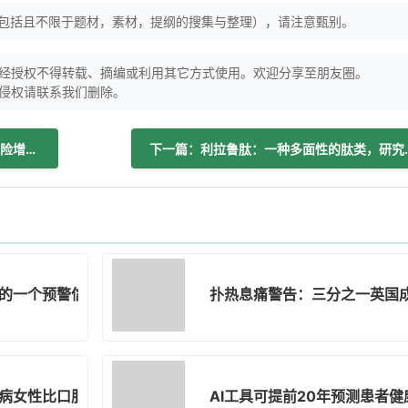
（包括且不限于题材，素材，提纲的搜集与整理），请注意甄别。
经授权不得转载、摘编或利用其它方式使用。欢迎分享至朋友圈。
侵权请联系我们删除。
上一篇：原发性肾上腺功能不全与死亡风险增加2.5倍相关
下一篇：利拉鲁肽：
的一个预警信号
扑热息痛警告：三分之一英国
病女性比口服给药更安全
AI工具可提前20年预测患者健