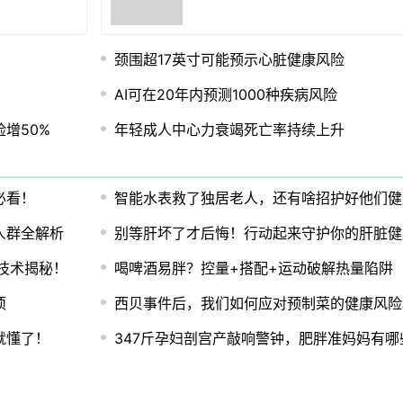
颈围超17英寸可能预示心脏健康风险
AI可在20年内预测1000种疾病风险
增50%
年轻成人中心力衰竭死亡率持续上升
必看！
智能水表救了独居老人，还有啥招护好他们健
人群全解析
别等肝坏了才后悔！行动起来守护你的肝脏健
技术揭秘！
喝啤酒易胖？控量+搭配+运动破解热量陷阱
项
西贝事件后，我们如何应对预制菜的健康风险
就懂了！
347斤孕妇剖宫产敲响警钟，肥胖准妈妈有哪