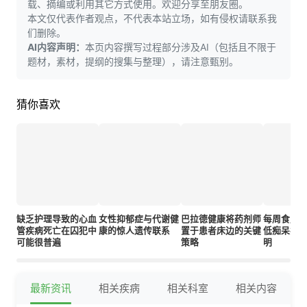
载、摘编或利用其它方式使用。欢迎分享至朋友圈。
本文仅代表作者观点，不代表本站立场，如有侵权请联系我
们删除。
AI内容声明：
本页内容撰写过程部分涉及AI（包括且不限于
题材，素材，提纲的搜集与整理），请注意甄别。
猜你喜欢
缺乏护理导致的心血
女性抑郁症与代谢健
巴拉德健康将药剂师
每周食用
管疾病死亡在囚犯中
康的惊人遗传联系
置于患者床边的关键
低痴呆症风
可能很普遍
策略
明
最新资讯
相关疾病
相关科室
相关内容