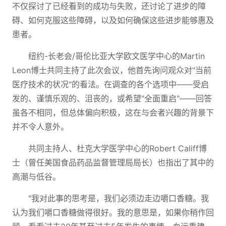
不仅探讨了已经看到的成功与失败，还讨论了进步的障
碍、如何克服这些障碍，以及如何确保这些进步能够惠及
患者。
纽约-长老会/哥伦比亚大学欧文医学中心的Martin
Leon博士共同主持了此次会议，他首先询问观众对"当前
医疗技术的状况"的看法。在调查的各个选项中——受启
发的、谨慎乐观的、沮丧的，或希望"全面重启"——回答
虽各不相同，但总体偏向积极，这在与会者兴趣的背景下
并不令人意外。
共同主持人、杜克大学医学中心的Robert Califf博
士（曾任美国食品药品监督管理局局长）也指出了其中的
高潮与低谷。
"我对此事的思考是，我们必须边走边嚼口香糖。我
认为我们嚼口香糖做得很好。我的意思是，如果你稍作回