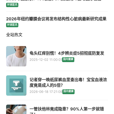
环球医讯
2026年纽约瓣膜会议将发布结构性心脏病最新研究成果
环球医讯
全站热文
龟头红痒别慌！4步辨炎症5招彻底防复发
2025-12-02 11:00:01
国内健康
记者穿一晚纸尿裤血里查出毒！宝宝血液浓
度竟是成人的5倍？
2026-06-18 17:21:09
国内健康
一管扶他林竟成隐患？90%人第一步就错