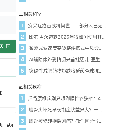
相关科室
1
痴呆症疫苗或将问世——部分人已无意中接种
2
比尔·盖茨透露2026年将如何使用其数十亿美元财富
因
3
微波成像速度突破将便携式中风诊断推向现实
4
AI辅助体外受精迎来首批婴儿 医生测试新型生育工具
5
突破性减肥药物短缺将延缓全球抗肥胖进程 世卫组织发出警告
相关疾病
室
1
后背腰椎疼别只想到腰椎管狭窄：4种病因+3个误区要警惕
2
股骨头坏死早晚期症状差异大？一文读懂特征早发现早干预
3
脚趾被瓷砖砸后剧痛？教你区分骨折和软组织损伤
题：从婚姻状况到种族信息的意义