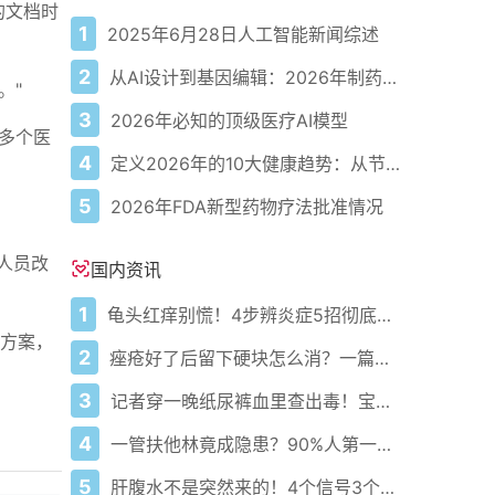
诊的文档时
1
2025年6月28日人工智能新闻综述
2
从AI设计到基因编辑：2026年制药领域重大突破
。"
3
2026年必知的顶级医疗AI模型
0多个医
4
定义2026年的10大健康趋势：从节律健康到冷热交替疗法
5
2026年FDA新型药物疗法批准情况
理人员改
国内资讯
1
龟头红痒别慌！4步辨炎症5招彻底防复发
决方案，
2
痤疮好了后留下硬块怎么消？一篇给你讲明白！
3
记者穿一晚纸尿裤血里查出毒！宝宝血液浓度竟是成人的5倍？
4
一管扶他林竟成隐患？90%人第一步就错了！
5
肝腹水不是突然来的！4个信号3个管理要点别等肚子鼓起来