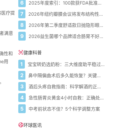
6
2025年度索引：100款获FDA批准的AI驱动医疗设备
将医疗提
7
2026年纽约瓣膜会议将发布结构性心脏病最新研究成果
8
2026年第二季度舒适款日抛隐形眼镜推荐，优瞳主打长效佩戴体验
供者满意
9
2026益生菌哪个品牌适合肠胃不好的人，常年饱受肠胃病痛看过来，梳理实用十大品牌
健康科普
准确性和
ne用
1
宝宝转奶选奶粉：三大维度助平稳过渡
2
鼻中隔偏曲术后多久能恢复？关键看这几点
进。
3
酒后头疼自救指南：科学解酒的正确打开方式
4
急性肠胃炎黄金4小时自救：正确处置与误区避坑关键
5
中考前状态不佳？5个科学调整方案
环球医讯