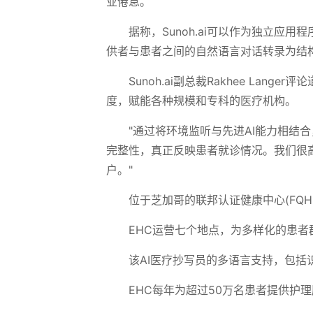
业倦怠。
据称，Sunoh.ai可以作为独立应
供者与患者之间的自然语言对话转录为结
Sunoh.ai副总裁Rakhee Lan
度，赋能各种规模和专科的医疗机构。
"通过将环境监听与先进AI能力相结合
完整性，真正反映患者就诊情况。我们很高兴加入at
户。"
位于芝加哥的联邦认证健康中心(FQHC)E
EHC运营七个地点，为多样化的患
该AI医疗抄写员的多语言支持，包括
EHC每年为超过50万名患者提供护