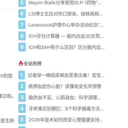
5
Mayim Bialik分享使用GLP-1药物"噩梦"经历 包括"爆炸性腹泻"等严重副作用
6
LSI博士生应对伤口感染、结核病和癌症挑战
7
Laverstock护理中心举办活动纪念"痴呆症行动周"
8
ICH评分计算器 — 脑内出血30天死亡率评估
9
ICH和SAH有什么区别？区分脑内出血与蛛网膜下腔出血
全站热榜
1
记者穿一晚纸尿裤血里查出毒！宝宝血液浓度竟是成人的5倍？
lth的医
2
高钾血症伤心脏？读懂电变化早预警
建过程。
3
脑供血不足、心肌缺血：科学调理全攻略
4
牙疼难忍别硬扛：8个科学缓痛方法收好
5
2026年技术如何改变心理健康支持的获取方式
少医生职