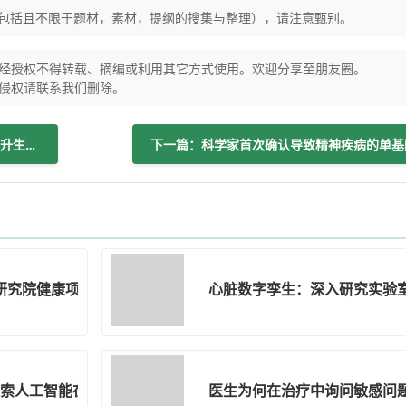
（包括且不限于题材，素材，提纲的搜集与整理），请注意甄别。
经授权不得转载、摘编或利用其它方式使用。欢迎分享至朋友圈。
侵权请联系我们删除。
上一篇：人工智能与高级数字处理技术提升生物医学成像
下一篇：科学家首次确认导致精神疾病的单基
术研究院健康项目年度报告：推动全欧医疗健康创新
心脏数字孪生：深入研究实验
探索人工智能在心理健康服务中的应用
医生为何在治疗中询问敏感问