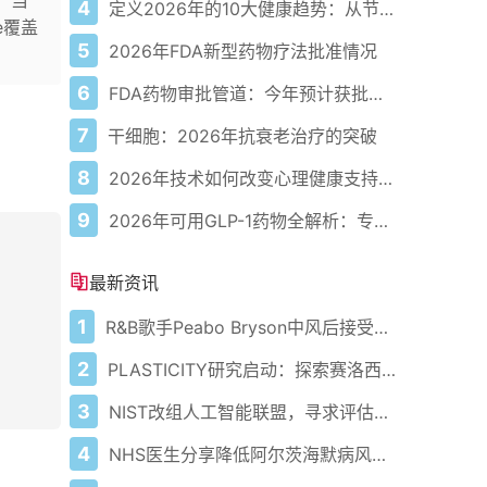
，当
4
定义2026年的10大健康趋势：从节律健康到冷热交替疗法
e覆盖
5
2026年FDA新型药物疗法批准情况
6
FDA药物审批管道：今年预计获批的关键新疗法
7
干细胞：2026年抗衰老治疗的突破
8
2026年技术如何改变心理健康支持的获取方式
9
2026年可用GLP-1药物全解析：专家指南
最新资讯
1
R&B歌手Peabo Bryson中风后接受医疗护理
2
PLASTICITY研究启动：探索赛洛西宾对健康老龄化的潜在影响
3
NIST改组人工智能联盟，寻求评估安全性和有效性的新见解
4
NHS医生分享降低阿尔茨海默病风险方法 乔恩·雪诺确诊患病