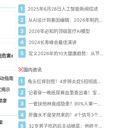
1
2025年6月28日人工智能新闻综述
2
从AI设计到基因编辑：2026年制药领域重大突破
3
2026年必知的顶级医疗AI模型
4
2024长寿峰会最佳演讲
5
定义2026年的10大健康趋势：从节律健康到冷热交替疗法
能危害心脏健康
国内资讯
动指南
1
龟头红痒别慌！4步辨炎症5招彻底防复发
究揭示
2
记者穿一晚纸尿裤血里查出毒！宝宝血液浓度竟是成人的5倍？
健康
3
一管扶他林竟成隐患？90%人第一步就错了！
4
肝腹水不是突然来的！4个信号3个管理要点别等肚子鼓起来
案
5
32岁男子吃药后主动摘菜：他终于活过来了？