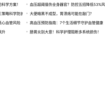
的科学方案！
血压超阈值伤全身器官？防控五招降低53%
三策略科学防护
大便暗黑不成型，胃溃疡可能在敲门？
低心血管风险
高血压预防指南：7个生活细节守护血管健康
飙升
肠胃炎别大意！科学护理阻断多系统损伤！