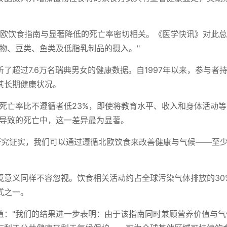
北欧饮食指南与显著降低的死亡率密切相关。《医学快讯》对此
物、豆类、鱼类及低脂乳制品的摄入。"
了超过7.6万名瑞典男女的健康数据。自1997年以来，参与者
其长期健康状况。
死亡率比不遵循者低23%，即使将教育水平、收入和身体活动
病导致的死亡中，这一差异最为显著。
该研究证实，我们可以通过遵循北欧饮食来改善健康与气候——至
境意义同样不容忽视。饮食相关活动约占全球污染气体排放的30
式之一。
值："我们的结果进一步表明：由于该指南同时兼顾营养价值与气