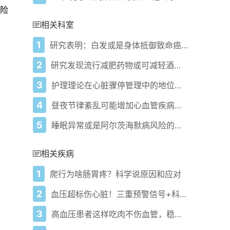
风险
相关科室
1
研究表明：白发或是身体抵御致命癌症的警示信号
2
研究发现流行减肥药物或可减轻酒精兴奋感
3
护理理论在心脏骤停管理中的地位：布琼布拉HPRC和CPLR案例研究
4
昼夜节律紊乱可能增加心血管疾病风险
5
睡眠异常或是阿尔茨海默病风险的意外信号
相关疾病
1
爬行为啥肠胃疼？科学说原因和应对
2
血压超标伤心脏！三重预警信号+科学护心方案
3
高血压患者这样吃肉不伤血管，稳血压的科学方案！