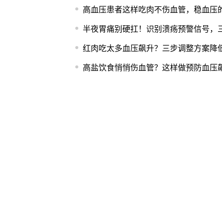
高血压患者这样吃肉不伤血管，稳血压
半夜胃痛别硬扛！识别溃疡预警信号，
红肉吃太多血压飙升？三步调整方案降
高盐饮食悄悄伤血管？这样做预防血压