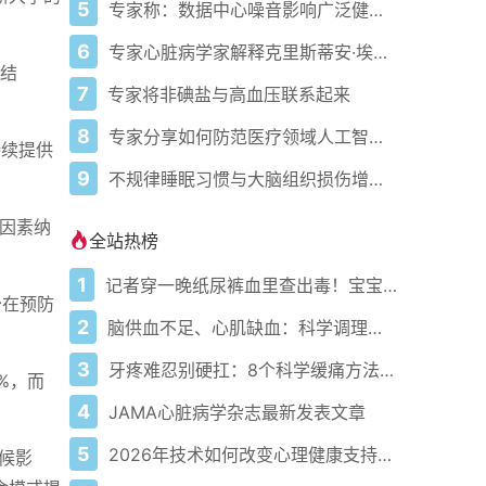
5
专家称：数据中心噪音影响广泛健康问题
6
专家心脏病学家解释克里斯蒂安·埃里克森为丹麦队晕倒的原因
总结
7
专家将非碘盐与高血压联系起来
8
专家分享如何防范医疗领域人工智能的负面影响
持续提供
9
不规律睡眠习惯与大脑组织损伤增加相关
等因素纳
全站热榜
1
记者穿一晚纸尿裤血里查出毒！宝宝血液浓度竟是成人的5倍？
少在预防
2
脑供血不足、心肌缺血：科学调理全攻略
3
牙疼难忍别硬扛：8个科学缓痛方法收好
%，而
4
JAMA心脏病学杂志最新发表文章
5
2026年技术如何改变心理健康支持的获取方式
候影