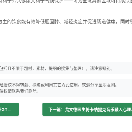
有利于公共健康又利于气候保护——可为全球其他区域可持续饮
为主的饮食能有效降低胆固醇、减轻炎症并促进肠道健康，同时
（包括且不限于题材，素材，提纲的搜集与整理），请注意甄别。
经授权不得转载、摘编或利用其它方式使用。欢迎分享至朋友圈。
侵权请联系我们删除。
上一篇：Ultragenyx在Angelman综合征GTX-102研究中完成首例受试者给药
下一篇：戈文德医