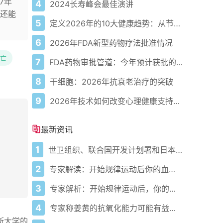
7年
4
2024长寿峰会最佳演讲
还能
5
定义2026年的10大健康趋势：从节律健康到冷热交替疗法
。
6
2026年FDA新型药物疗法批准情况
亡
7
FDA药物审批管道：今年预计获批的关键新疗法
8
干细胞：2026年抗衰老治疗的突破
9
2026年技术如何改变心理健康支持的获取方式
最新资讯
1
世卫组织、联合国开发计划署和日本在加纳启动人工智能健康计划 应对气候敏感性疾病并加强医疗服务
2
专家解读：开始规律运动后你的血压会发生什么变化
3
专家解析：开始规律运动后，你的血压会发生什么变化
4
专家称姜黄的抗氧化能力可能有益心脏健康
斯大学的