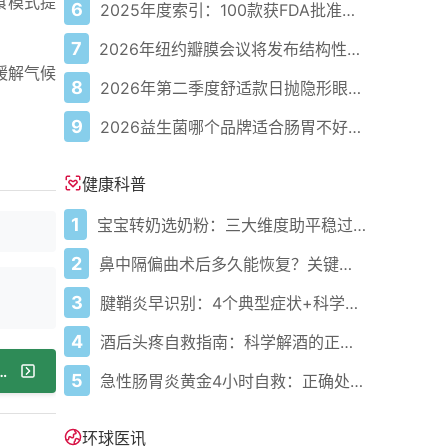
食模式提
6
2025年度索引：100款获FDA批准的AI驱动医疗设备
7
2026年纽约瓣膜会议将发布结构性心脏病最新研究成果
缓解气候
8
2026年第二季度舒适款日抛隐形眼镜推荐，优瞳主打长效佩戴体验
9
2026益生菌哪个品牌适合肠胃不好的人，常年饱受肠胃病痛看过来，梳理实用十大品牌
健康科普
1
宝宝转奶选奶粉：三大维度助平稳过渡
2
鼻中隔偏曲术后多久能恢复？关键看这几点
3
腱鞘炎早识别：4个典型症状+科学应对，避免关节卡壳
4
酒后头疼自救指南：科学解酒的正确打开方式
生将卡纳提克音乐融入心理健康治疗
5
急性肠胃炎黄金4小时自救：正确处置与误区避坑关键
环球医讯