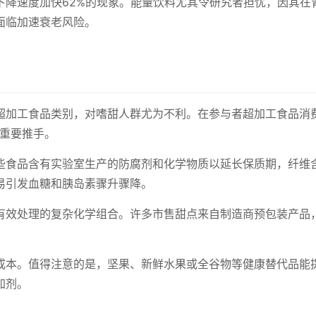
下降速度加快62%的现象。能量饮料尤其令研究者担忧，因其在
面临加速衰老风险。
超加工食品类别，对嗜甜人群尤为不利。在参与者超加工食品消
的重要推手。
些食品含有实验室生产的防腐剂和化学物质以延长保质期，纤维
易引发血糖和胰岛素骤升骤降。
有效处理的复杂化学组合。许多市售甜点来自制造商预包装产品
成本。值得注意的是，坚果、新鲜水果或全谷物等健康替代品能
加剂。