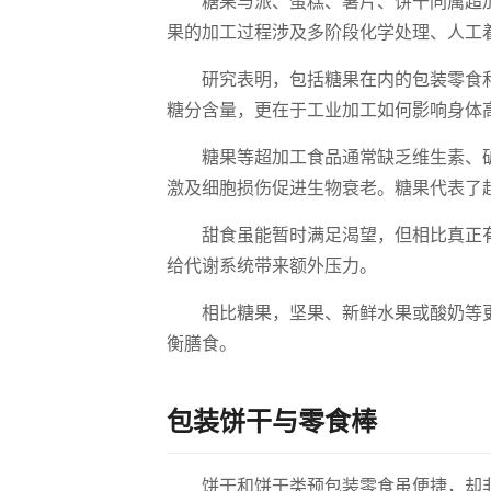
糖果与派、蛋糕、薯片、饼干同属超
果的加工过程涉及多阶段化学处理、人工
研究表明，包括糖果在内的包装零食
糖分含量，更在于工业加工如何影响身体
糖果等超加工食品通常缺乏维生素、
激及细胞损伤促进生物衰老。糖果代表了
甜食虽能暂时满足渴望，但相比真正
给代谢系统带来额外压力。
相比糖果，坚果、新鲜水果或酸奶等
衡膳食。
包装饼干与零食棒
饼干和饼干类预包装零食虽便捷，却