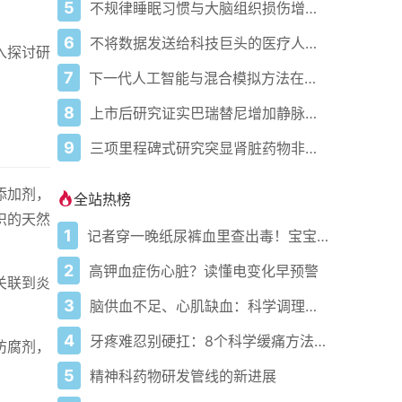
5
不规律睡眠习惯与大脑组织损伤增加相关
6
不将数据发送给科技巨头的医疗人工智能
入探讨研
7
下一代人工智能与混合模拟方法在小分子抑制剂发现中的应用
8
上市后研究证实巴瑞替尼增加静脉血栓栓塞风险
9
三项里程碑式研究突显肾脏药物非奈利酮的扩展益处
添加剂，
全站热榜
识的天然
1
记者穿一晚纸尿裤血里查出毒！宝宝血液浓度竟是成人的5倍？
2
高钾血症伤心脏？读懂电变化早预警
关联到炎
3
脑供血不足、心肌缺血：科学调理全攻略
4
牙疼难忍别硬扛：8个科学缓痛方法收好
防腐剂，
5
精神科药物研发管线的新进展