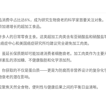
品消费中占比达6%，成为研究生物衰老的科学家首要关注对象。
龄加速增长的超加工食品。
许多人的日常零食主食。这类超加工肉类含有亚硝酸盐和硝酸盐
森癌症中心和美国癌症研究所均建议完全避免加工肉类。
，虽延长保质期却可能加速消费者细胞衰老。加工肉类作为主要
群紊乱的添加糖、不健康脂肪和化学添加剂。
，你获取的不仅是蛋白质——更是为防腐而非营养设计的复杂化
物衰老的潜在影响。
应聚焦天然全食物，便利性与健康后果之间的平衡日益清晰。