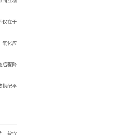
数商业糖
不仅在于
、氧化应
随后骤降
物搭配平
片、软饮