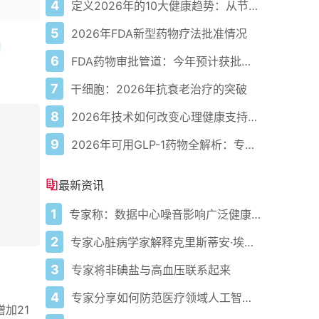
4
定义2026年的10大健康趋势：从节律健康到冷热交替疗法
5
2026年FDA新型药物疗法批准情况
6
FDA药物审批管道：今年预计获批的关键新疗法
7
干细胞：2026年抗衰老治疗的突破
8
2026年技术如何改变心理健康支持的获取方式
9
2026年可用GLP-1药物全解析：专家指南
最新资讯
1
专家称：数据中心噪音影响广泛健康问题
2
专家心脏病学家解释克里斯蒂安·埃里克森为丹麦队晕倒的原因
3
专家将非碘盐与高血压联系起来
4
专家分享如何防范医疗领域人工智能的负面影响
加21