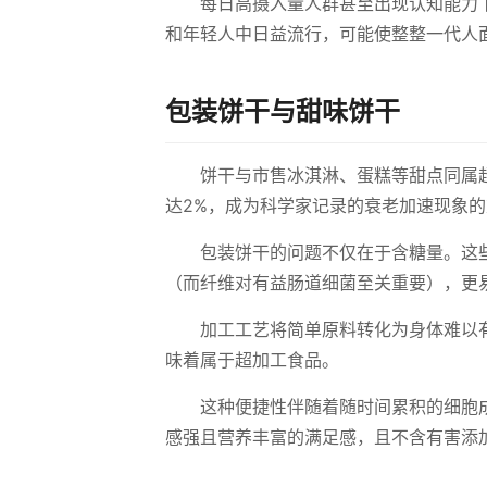
每日高摄入量人群甚至出现认知能力
和年轻人中日益流行，可能使整整一代人
包装饼干与甜味饼干
饼干与市售冰淇淋、蛋糕等甜点同属
达2%，成为科学家记录的衰老加速现象
包装饼干的问题不仅在于含糖量。这
（而纤维对有益肠道细菌至关重要），更
加工工艺将简单原料转化为身体难以
味着属于超加工食品。
这种便捷性伴随着随时间累积的细胞
感强且营养丰富的满足感，且不含有害添