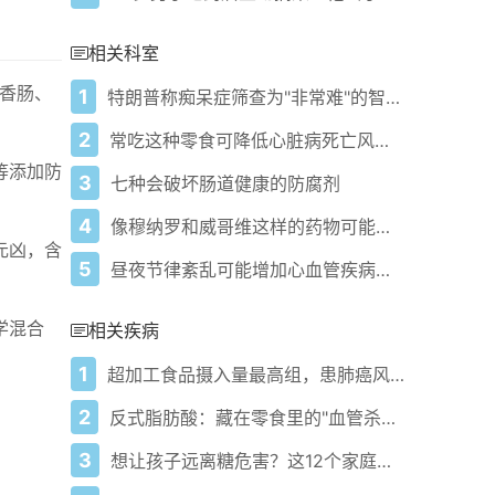
相关科室
香肠、
1
特朗普称痴呆症筛查为"非常难"的智商测试并炫耀成绩
2
常吃这种零食可降低心脏病死亡风险 新研究揭示关键发现
等添加防
3
七种会破坏肠道健康的防腐剂
4
像穆纳罗和威哥维这样的药物可能降低酒精的醉人效果
元凶，含
5
昼夜节律紊乱可能增加心血管疾病风险
学混合
相关疾病
1
超加工食品摄入量最高组，患肺癌风险增加41%！
2
反式脂肪酸：藏在零食里的"血管杀手"有多可怕？
3
想让孩子远离糖危害？这12个家庭控糖策略快收好！