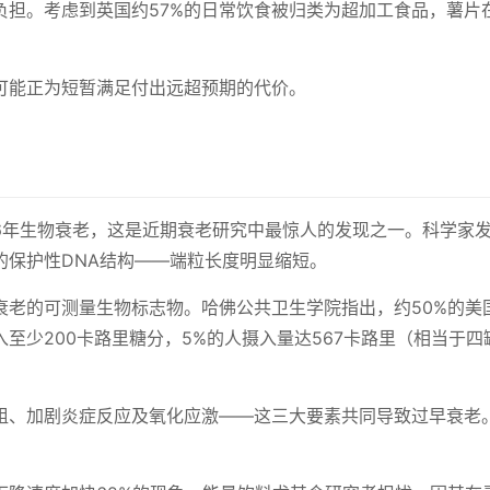
负担。考虑到英国约57%的日常饮食被归类为超加工食品，薯片
可能正为短暂满足付出远超预期的代价。
6年生物衰老，这是近期衰老研究中最惊人的发现之一。科学家
的保护性DNA结构——端粒长度明显缩短。
衰老的可测量生物标志物。哈佛公共卫生学院指出，约50%的美
至少200卡路里糖分，5%的人摄入量达567卡路里（相当于四
组、加剧炎症反应及氧化应激——这三大要素共同导致过早衰老