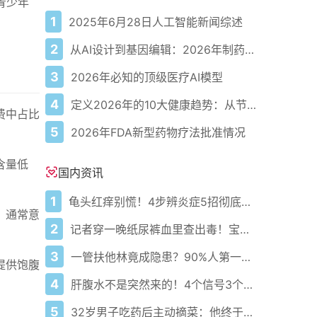
青少年
1
2025年6月28日人工智能新闻综述
2
从AI设计到基因编辑：2026年制药领域重大突破
3
2026年必知的顶级医疗AI模型
4
定义2026年的10大健康趋势：从节律健康到冷热交替疗法
费中占比
5
2026年FDA新型药物疗法批准情况
含量低
国内资讯
1
龟头红痒别慌！4步辨炎症5招彻底防复发
，通常意
2
记者穿一晚纸尿裤血里查出毒！宝宝血液浓度竟是成人的5倍？
3
一管扶他林竟成隐患？90%人第一步就错了！
提供饱腹
4
肝腹水不是突然来的！4个信号3个管理要点别等肚子鼓起来
5
32岁男子吃药后主动摘菜：他终于活过来了？