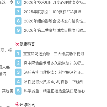
6
在这一令
2026年技术如何改变心理健康支持的获取方式
7
2025年度索引：100款获FDA批准的AI驱动医疗设备
8
2026年纽约瓣膜会议将发布结构性心脏病最新研究成果
9
2026年第二季度舒适款日抛隐形眼镜推荐，优瞳主打长效佩戴体验
健康科普
发现，报
1
宝宝转奶选奶粉：三大维度助平稳过渡
2
鼻中隔偏曲术后多久能恢复？关键看这几点
国人每
3
酒后头疼自救指南：科学解酒的正确打开方式
罐汽
4
急性肠胃炎黄金4小时自救：正确处置与误区避坑关键
5
。其危害
科学减重：精准把控热量缺口是核心
环球医讯