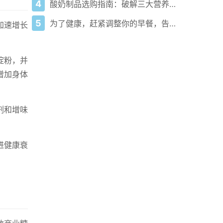
4
酸奶制品选购指南：破解三大营养陷阱
5
为了健康，赶紧调整你的早餐，告别这5类危险食物！
加速增长
淀粉，并
增加身体
剂和增味
进健康衰