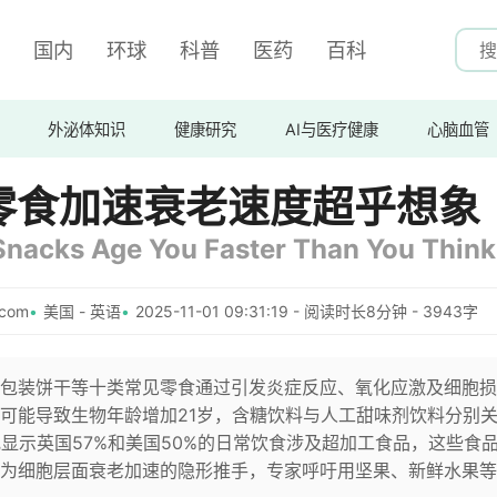
国内
环球
科普
医药
百科
外泌体知识
健康研究
AI与医疗健康
心脑血管
零食加速衰老速度超乎想象
 Snacks Age You Faster Than You Think
com
美国 - 英语
2025-11-01 09:31:19 - 阅读时长8分钟 - 3943字
包装饼干等十类常见零食通过引发炎症反应、氧化应激及细胞损
可能导致生物年龄增加21岁，含糖饮料与人工甜味剂饮料分别关
显示英国57%和美国50%的日常饮食涉及超加工食品，这些食
为细胞层面衰老加速的隐形推手，专家呼吁用坚果、新鲜水果等