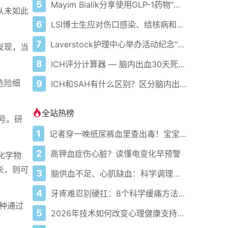
5
Mayim Bialik分享使用GLP-1药物"噩梦"经历 包括"爆炸性腹泻"等严重副作用
从未如此
6
LSI博士生应对伤口感染、结核病和癌症挑战
7
Laverstock护理中心举办活动纪念"痴呆症行动周"
发现，当
8
ICH评分计算器 — 脑内出血30天死亡率评估
危险细
9
ICH和SAH有什么区别？区分脑内出血与蛛网膜下腔出血
全站热榜
号。研
1
记者穿一晚纸尿裤血里查出毒！宝宝血液浓度竟是成人的5倍？
2
高钾血症伤心脏？读懂电变化早预警
和化学物
长，则可
3
脑供血不足、心肌缺血：科学调理全攻略
4
牙疼难忍别硬扛：8个科学缓痛方法收好
种通过
5
2026年技术如何改变心理健康支持的获取方式