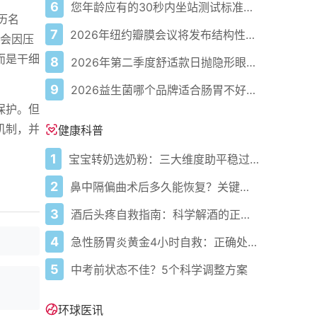
6
您年龄应有的30秒内坐站测试标准次数
历名
7
2026年纽约瓣膜会议将发布结构性心脏病最新研究成果
体会因压
而是干细
8
2026年第二季度舒适款日抛隐形眼镜推荐，优瞳主打长效佩戴体验
9
2026益生菌哪个品牌适合肠胃不好的人，常年饱受肠胃病痛看过来，梳理实用十大品牌
保护。但
机制，并
健康科普
1
宝宝转奶选奶粉：三大维度助平稳过渡
2
鼻中隔偏曲术后多久能恢复？关键看这几点
3
酒后头疼自救指南：科学解酒的正确打开方式
4
急性肠胃炎黄金4小时自救：正确处置与误区避坑关键
5
中考前状态不佳？5个科学调整方案
环球医讯