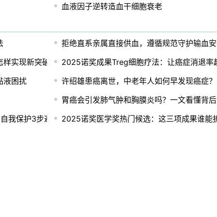
血液因子逆转造血干细胞衰老
法
拒绝直系亲属直接供血，遵循规范守护输血安
怎样实现新突破？
2025诺奖成果Treg细胞疗法：让癌症消退率
黏液困扰
许绍雄患癌离世，中老年人如何早发现癌症？
胃癌会引发肺气肿和胸膜炎吗？一文看懂背后
自我保护3步避雷
2025诺奖医学奖热门候选：这三项成果谁能