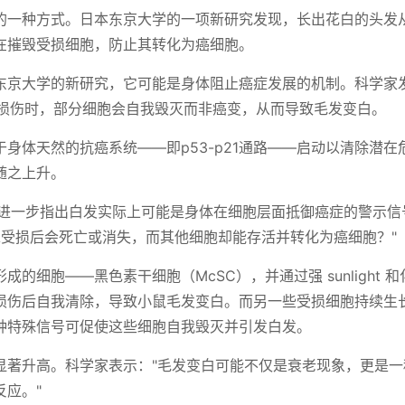
的一种方式。日本东京大学的一项新研究发现，长出花白的头发
在摧毁受损细胞，防止其转化为癌细胞。
东京大学的新研究，它可能是身体阻止癌症发展的机制。科学家
A损伤时，部分细胞会自我毁灭而非癌变，从而导致毛发变白。
身体天然的抗癌系统——即p53-p21通路——启动以清除潜在
随之上升。
，进一步指出白发实际上可能是身体在细胞层面抵御癌症的警示信
A受损后会死亡或消失，而其他细胞却能存活并转化为癌细胞？"
的细胞——黑色素干细胞（McSC），并通过强 sunlight 
损伤后自我清除，导致小鼠毛发变白。而另一些受损细胞持续生
种特殊信号可促使这些细胞自我毁灭并引发白发。
显著升高。科学家表示："毛发变白可能不仅是衰老现象，更是一
应。"