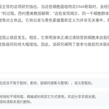
授主导的这项研究指出，当这些细胞面临特定DNA断裂时，会经
iation）"的过程。西村惠美教授解释："这些发现揭示，同一干细胞群
增等对立命运。它将白发与黑色素瘤重新定义为并非无关事件，
能阻止癌症发生。相反，它表明身体正通过清除受损细胞来自我
皮肤癌风险将大幅增加。因此，该研究阐明了衰老与癌症的关联
（包括且不限于题材，素材，提纲的搜集与整理），请注意甄别。
经授权不得转载、摘编或利用其它方式使用。欢迎分享至朋友圈。
侵权请联系我们删除。