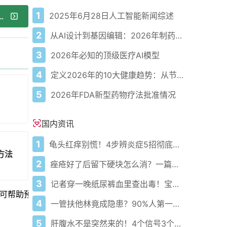
1
2025年6月28日人工智能新闻综述
消西方饮食对抑郁和焦虑症状的影响
2
从AI设计到基因编辑：2026年制药领域重大突破
3
2026年必知的顶级医疗AI模型
4
定义2026年的10大健康趋势：从节律健康到冷热交替疗法
5
2026年FDA新型药物疗法批准情况
国内资讯
1
龟头红痒别慌！4步辨炎症5招彻底防复发
方法
2
痤疮好了后留下硬块怎么消？一篇给你讲明白！
3
记者穿一晚纸尿裤血里查出毒！宝宝血液浓度竟是成人的5倍？
可帮助预防致命疾病，但需持之以恒
4
一管扶他林竟成隐患？90%人第一步就错了！
5
肝腹水不是突然来的！4个信号3个管理要点别等肚子鼓起来