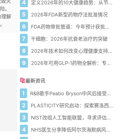
我毁灭
4
定义2026年的10大健康趋势：从节律健康到冷热交替疗法
险。
5
2026年FDA新型药物疗法批准情况
为理解
。
6
FDA药物审批管道：今年预计获批的关键新疗法
7
干细胞：2026年抗衰老治疗的突破
8
2026年技术如何改变心理健康支持的获取方式
9
2026年可用GLP-1药物全解析：专家指南
最新资讯
1
R&B歌手Peabo Bryson中风后接受医疗护理
2
PLASTICITY研究启动：探索赛洛西宾对健康老龄化的潜在影响
3
NIST改组人工智能联盟，寻求评估安全性和有效性的新见解
4
NHS医生分享降低阿尔茨海默病风险方法 乔恩·雪诺确诊患病