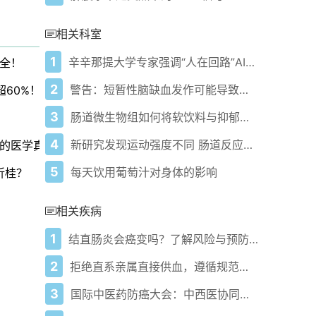
相关科室
1
辛辛那提大学专家强调“人在回路”AI在中风研究和治疗中的关键作用
全！
2
警告：短暂性脑缺血发作可能导致中风
超60%！
3
肠道微生物组如何将软饮料与抑郁症联系起来
4
新研究发现运动强度不同 肠道反应各异
的医学真相
5
每天饮用葡萄汁对身体的影响
折桂？
相关疾病
1
结直肠炎会癌变吗？了解风险与预防方法
2
拒绝直系亲属直接供血，遵循规范守护输血安全！
3
国际中医药防癌大会：中西医协同抗癌怎样实现新突破？