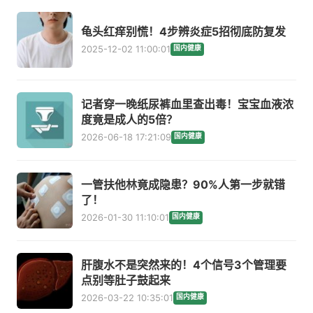
龟头红痒别慌！4步辨炎症5招彻底防复发
2025-12-02 11:00:01
国内健康
记者穿一晚纸尿裤血里查出毒！宝宝血液浓
度竟是成人的5倍？
2026-06-18 17:21:09
国内健康
一管扶他林竟成隐患？90%人第一步就错
了！
2026-01-30 11:10:01
国内健康
肝腹水不是突然来的！4个信号3个管理要
点别等肚子鼓起来
2026-03-22 10:35:01
国内健康