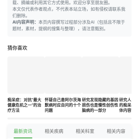
载、摘编或利用其它方式使用。欢迎分享至朋友圈。
本文仅代表作者观点，不代表本站立场，如有侵权请联系我
们删除。
AI内容声明：
本页内容撰写过程部分涉及AI（包括且不限于
题材，素材，提纲的搜集与整理），请注意甄别。
猜你喜欢
痴呆症：对抗“最大
怀疑自己患阿尔茨海
研究发现隐藏的基因
研究人员
健康危机之一”的治
默病时应自问的十个
损伤也是慢性创伤性
的痴呆症风
疗方法
问题
脑病的一部分
体内容如
最新资讯
相关疾病
相关科室
相关内容