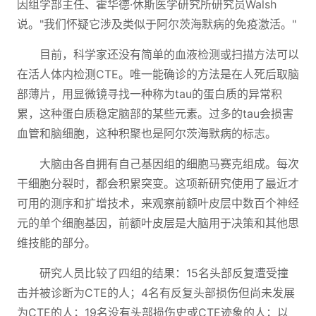
因组学部主任、霍华德·休斯医学研究所研究员Walsh
说。"我们怀疑它涉及类似于阿尔茨海默病的免疫激活。"
目前，科学家还没有简单的血液检测或扫描方法可以
在活人体内检测CTE。唯一能确诊的方法是在人死后取脑
部薄片，用显微镜寻找一种称为tau的蛋白质的异常积
累，这种蛋白质稳定脑部的某些元素。过多的tau会损害
血管和脑细胞，这种积聚也是阿尔茨海默病的标志。
大脑由各自拥有自己基因组的细胞马赛克组成。每次
干细胞分裂时，都会积累突变。这项新研究使用了最近才
可用的测序和扩增技术，来观察前额叶皮层中数百个神经
元的单个细胞基因，前额叶皮层是大脑用于决策和其他思
维技能的部分。
研究人员比较了四组的结果：15名头部反复遭受撞
击并被诊断为CTE的人；4名有反复头部损伤但尚未发展
为CTE的人；19名没有头部损伤史或CTE迹象的人；以