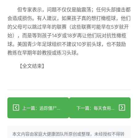
但专家表示，问题不仅仅是脑震荡；任何头部撞击都
会造成损伤。有人建议，如果孩子真的想打橄榄球，他们
的父母可以跳过早年的联赛（这些联赛可能早在5岁就开
始），而是等到孩子14岁或18岁再让他们玩对抗性橄榄
球。美国青少年足球组织不建议10岁前头球，也不鼓励
教练在早期年龄教授或练习头球。
【全文结束】
上一篇：追踪僵尸细胞：标记衰老细胞的新技术
下一篇：每天食用酸菜对身体的影响
本文内容由家庭大健康团队所原创或整理，未经授权不得转