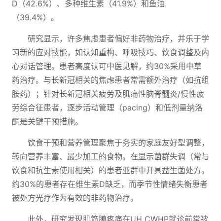
D（42.6%）、多种维生素（41.9%）和鱼油
（39.4%）。
研究显示，许多焦虑患者偏好非药物治疗，并乐于学
习新的应对技能，如认知重构、呼吸技巧、饮食调整及内
心对话管理。患者高度认可中医见解，约30%采用中草
药治疗。与长新冠相关的焦虑患者常需额外治疗（如抗组
胺药）；针对长新冠相关疲劳及肌痛性脑脊髓炎/慢性疲
劳综合征患者，逐步活动管理（pacing）和低剂量纳洛
酮是关键干预措施。
饮食干预和营养管理聚焦于务实的家庭友好型调整，
转向营养丰富、最少加工的食物。在显示菌群失调（常与
饮食和抗生素使用相关）的患者亚群中开具益生菌处方。
约30%的患者存在维生素D缺乏，而季节性情绪失衡患者
被处方光疗作为有效的非药物治疗。
此外，研究发现肌筋膜疼痛在UH CWHP就诊前常被