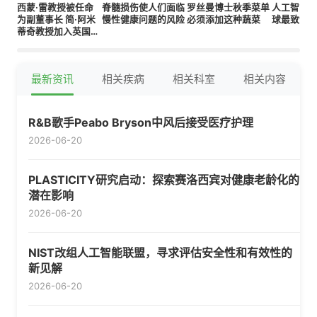
西蒙·雷教授被任命
脊髓损伤使人们面临
罗丝曼博士秋季菜单
人工智能
为副董事长 简·阿米
慢性健康问题的风险
必须添加这种蔬菜
球最致命
蒂奇教授加入英国心
脏基金会受托人董事
会
最新资讯
相关疾病
相关科室
相关内容
R&B歌手Peabo Bryson中风后接受医疗护理
2026-06-20
PLASTICITY研究启动：探索赛洛西宾对健康老龄化的
潜在影响
2026-06-20
NIST改组人工智能联盟，寻求评估安全性和有效性的
新见解
2026-06-20