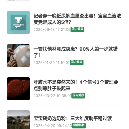
记者穿一晚纸尿裤血里查出毒！宝宝血液浓
度竟是成人的5倍？
2026-06-18 17:21:09
国内健康
一管扶他林竟成隐患？90%人第一步就错
了！
2026-01-30 11:10:01
国内健康
肝腹水不是突然来的！4个信号3个管理要
点别等肚子鼓起来
2026-03-22 10:35:01
国内健康
宝宝转奶选奶粉：三大维度助平稳过渡
2026-04-20 09:44:13
健康科普