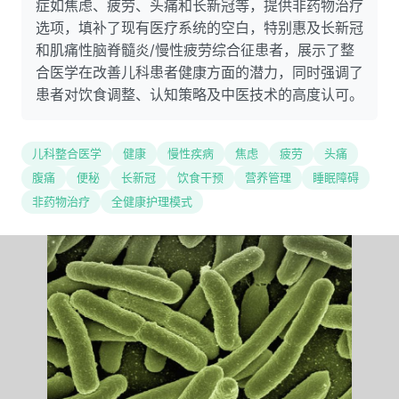
症如焦虑、疲劳、头痛和长新冠等，提供非药物治疗
选项，填补了现有医疗系统的空白，特别惠及长新冠
和肌痛性脑脊髓炎/慢性疲劳综合征患者，展示了整
合医学在改善儿科患者健康方面的潜力，同时强调了
患者对饮食调整、认知策略及中医技术的高度认可。
儿科整合医学
健康
慢性疾病
焦虑
疲劳
头痛
腹痛
便秘
长新冠
饮食干预
营养管理
睡眠障碍
非药物治疗
全健康护理模式