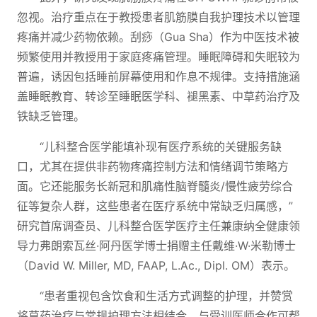
忽视。治疗重点在于教授患者肌筋膜自我护理技术以管理
疼痛并减少药物依赖。刮痧（Gua Sha）作为中医技术被
频繁使用并教授用于家庭疼痛管理。睡眠障碍和失眠较为
普遍，诱因包括睡前屏幕使用和作息不规律。支持措施涵
盖睡眠教育、转诊至睡眠医学科、褪黑素、中草药治疗及
铁缺乏管理。
“儿科整合医学能填补现有医疗系统的关键服务缺
口，尤其在提供非药物疼痛控制方法和情绪调节策略方
面。它还能服务长新冠和肌痛性脑脊髓炎/慢性疲劳综合
征等复杂人群，这些患者在医疗系统中常缺乏归属感，”
研究首席调查员、儿科整合医学医疗主任兼康纳全健康领
导力弗朗索瓦丝·阿丹医学博士捐赠主任戴维·W·米勒博士
（David W. Miller, MD, FAAP, L.Ac., Dipl. OM）表示。
“患者重视包含饮食和生活方式调整的护理，并赞赏
将草药治疗与常规护理方法相结合。与受训医师合作可帮