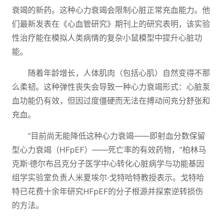
衰竭的新药。这种心力衰竭会限制心脏正常充血能力。他
们最新发表在《心血管研究》期刊上的研究表明，该实验
性治疗能在模拟人类病情的复杂小鼠模型中提升心脏功
能。
随着年龄增长，人体肌肉（包括心肌）自然变得不那
么柔韧。这种弹性丧失会导致一种心力衰竭形式：心脏泵
血功能仍有效，但因过度僵硬而无法在搏动间充分舒张和
充血。
“目前尚无能降低这种心力衰竭——即射血分数保留
型心力衰竭（HFpEF）——死亡率的有效药物，”柏林马
克斯·德尔布吕克分子医学中心转化心脏病学与功能基因
组学实验室负责人米夏埃尔·戈特哈特教授表示。戈特哈
特已花费十余年研究HFpEF的分子根源并探索逆转损伤
的方法。