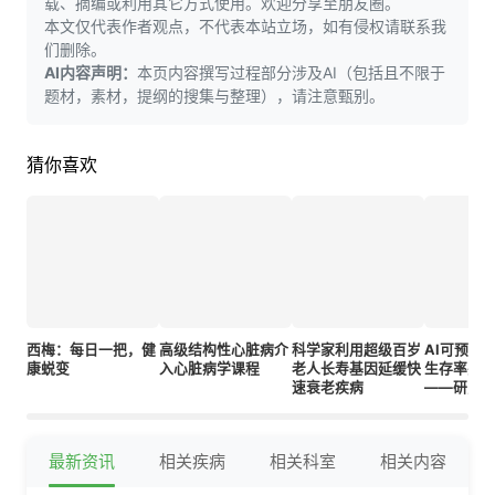
载、摘编或利用其它方式使用。欢迎分享至朋友圈。
本文仅代表作者观点，不代表本站立场，如有侵权请联系我
们删除。
AI内容声明：
本页内容撰写过程部分涉及AI（包括且不限于
题材，素材，提纲的搜集与整理），请注意甄别。
猜你喜欢
西梅：每日一把，健
高级结构性心脏病介
科学家利用超级百岁
AI可预测
康蜕变
入心脏病学课程
老人长寿基因延缓快
生存率并
速衰老疾病
——研究
最新资讯
相关疾病
相关科室
相关内容