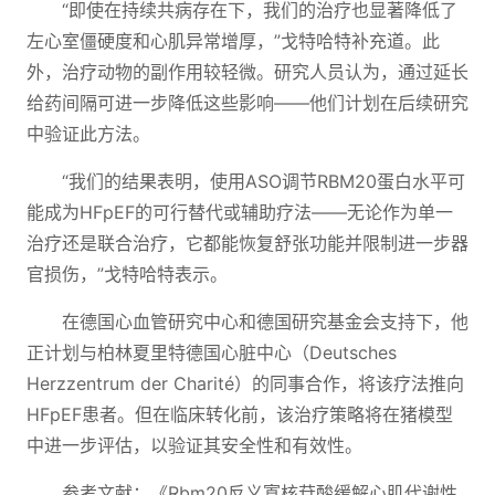
“即使在持续共病存在下，我们的治疗也显著降低了
左心室僵硬度和心肌异常增厚，”戈特哈特补充道。此
外，治疗动物的副作用较轻微。研究人员认为，通过延长
给药间隔可进一步降低这些影响——他们计划在后续研究
中验证此方法。
“我们的结果表明，使用ASO调节RBM20蛋白水平可
能成为HFpEF的可行替代或辅助疗法——无论作为单一
治疗还是联合治疗，它都能恢复舒张功能并限制进一步器
官损伤，”戈特哈特表示。
在德国心血管研究中心和德国研究基金会支持下，他
正计划与柏林夏里特德国心脏中心（Deutsches
Herzzentrum der Charité）的同事合作，将该疗法推向
HFpEF患者。但在临床转化前，该治疗策略将在猪模型
中进一步评估，以验证其安全性和有效性。
参考文献：《Rbm20反义寡核苷酸缓解心肌代谢性