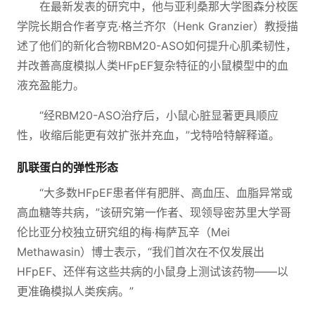
在最新发表的研究中，他与亚利桑那大学图森分校医
学院长期合作者亨克·格兰齐尔（Henk Granzier）教授描
述了他们的新化合物RBM20-ASO如何提升心肌柔韧性，
并改善高度模拟人类HFpEF复杂特征的小鼠模型中的血
液充盈能力。
“经RBM20-ASO治疗后，小鼠心脏显著更具顺应
性，收缩后能更有效扩张并充血，”戈特哈特解释道。
肌联蛋白的弹性形态
“大多数HFpEF患者伴有肥胖、高血压、血脂异常或
高血糖等共病，”该研究第一作者、现领导密苏里大学哥
伦比亚分校独立研究组的梅·梅萨瓦辛（Mei
Methawasin）博士表示，“我们首次在不仅发展出
HFpEF、还伴有这些共病的小鼠身上测试该药物——以
更准确模拟人类疾病。”