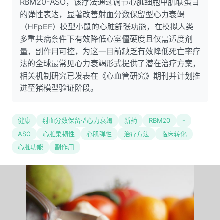
RBM20-ASO，该疗法通过调节心肌细胞中肌联蛋白
的弹性表达，显著改善射血分数保留型心力衰竭
（HFpEF）模型小鼠的心脏舒张功能，在模拟人类
多重共病条件下有效降低心室僵硬度且仅需适度剂
量，副作用可控，为这一目前缺乏有效降低死亡率疗
法的全球最常见心力衰竭形式提供了潜在治疗方案，
相关机制研究已发表在《心血管研究》期刊并计划推
进至猪模型验证阶段。
健康
射血分数保留型心力衰竭
新药
RBM20
-
ASO
心脏柔韧性
心肌弹性
治疗方法
临床转化
心脏功能
副作用