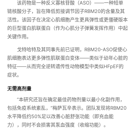
该药物是一种反义寡核苷酸（ASO）——一种短单
链核酸分子，旨在降低剪接调节因子RBM20的含量及其
活性。该因子在决定心肌细胞产生更具弹性或更僵硬版本
的巨型蛋白肌联蛋白（作为心肌分子弹簧发挥作用）中起
关键作用。
戈特哈特及其同事先前已证明，RBM20-ASO促使心
肌细胞表达更多弹性肌联蛋白变体——类似于幼年心脏的
特征——从而完全逆转遗传性动物模型中类似HFpEF的
症状。
无需高剂量
“本研究还旨在确定最佳药物剂量以最小化副作用，
包括免疫系统紊乱，”梅萨瓦辛表示。团队发现将RBM20
水平降低约50%足以改善心脏舒张功能（即充血能
力），同时不会损害其泵血强度（收缩功能）。