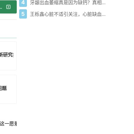
4
牙龈出血萎缩真是因为缺钙？真相大揭秘！
海默病药物或可减缓部分高风险患者脑部衰退
5
王栎鑫心脏不适引关注，心脏缺血知识大揭秘！
新研究揭示隐忧
问题
这一愿景