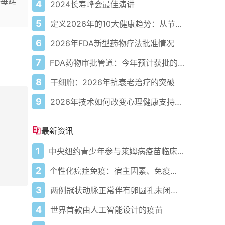
每延
4
2024长寿峰会最佳演讲
5
定义2026年的10大健康趋势：从节律健康到冷热交替疗法
6
2026年FDA新型药物疗法批准情况
7
FDA药物审批管道：今年预计获批的关键新疗法
8
干细胞：2026年抗衰老治疗的突破
9
2026年技术如何改变心理健康支持的获取方式
最新资讯
1
中央纽约青少年参与莱姆病疫苗临床试验
2
个性化癌症免疫：宿主因素、免疫营养与人工智能
3
两例冠状动脉正常伴有卵圆孔未闭患者的心肌梗死
4
世界首款由人工智能设计的疫苗