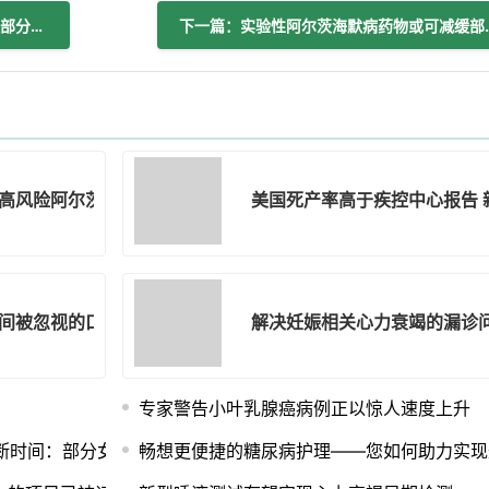
上一篇：实验性阿尔茨海默病药丸可减缓部分高风险患者脑功能衰退 试验表明
下一篇：实验性阿尔茨
高风险阿尔茨海默病患者的脑功能衰退 试验表明
美国死产率高于疾控中心报告 
间被忽视的口腔健康重要性
解决妊娠相关心力衰竭的漏诊
专家警告小叶乳腺癌病例正以惊人速度上升
断时间：部分女性需等待九年才获确诊
畅想更便捷的糖尿病护理——您如何助力实现