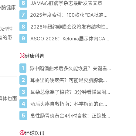
6
JAMA心脏病学杂志最新发表文章
心脑健康
7
2025年度索引：100款获FDA批准的AI驱动医疗设备
8
2026年纽约瓣膜会议将发布结构性心脏病最新研究成果
病理性
益的患
9
ASCO 2026：Kelonia展示体内CAR-T疗法在多发性骨髓瘤中的积极数据
健康科普
1
鼻中隔偏曲术后多久能恢复？关键看这几点
2
耳垂里的硬疙瘩？可能是皮脂腺囊肿在作怪——教你正确识别与处理
3
耳朵总像塞了棉花？3分钟看懂耳闷的真相与自救指南
群体也面
4
酒后头疼自救指南：科学解酒的正确打开方式
5
急性肠胃炎黄金4小时自救：正确处置与误区避坑关键
环球医讯