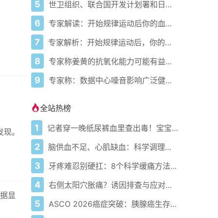
5
世卫组织、联合国开发计划署和日本在加纳启动人工智能健康计划 应对气候敏感性疾病并加强医疗服务
6
专家解读：开始规律运动后你的血压会发生什么变化
7
专家解析：开始规律运动后，你的血压会发生什么变化
8
专家称姜黄的抗氧化能力可能有益心脏健康
9
专家称：数据中心噪音影响广泛健康问题
全站热榜
1
记者穿一晚纸尿裤血里查出毒！宝宝血液浓度竟是成人的5倍？
发现。
2
脑供血不足、心肌缺血：科学调理全攻略
3
牙疼难忍别硬扛：8个科学缓痛方法收好
4
右侧太阳穴胀痛？诱因排查与应对指南
数据显
5
ASCO 2026癌症突破：胰腺癌生存率翻倍，乳腺癌避免化疗