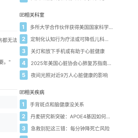
相关科室
1
多所大学合作伙伴获得美国国家科学基金会资助建立人工智能医疗中心
2
定制化认知行为疗法或可降低儿科功能性腹痛障碍患者的医疗使用率
伤都无法
3
关灯和放下手机或有助于心脏健康
要。"
4
2025年美国心脏协会心肺复苏指南更新：急救人员需知要点
5
夜间光照对近9万人心脏健康的影响
相关疾病
1
手背斑点和脑健康没关系
2
丹麦研究新突破：APOE4基因如何增加阿尔茨海默病风险！
3
急救别犯这三错：每分钟降死亡风险