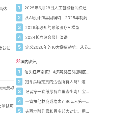
1
2025年6月28日人工智能新闻综述
高达
2
从AI设计到基因编辑：2026年制药领域重大突破
。
3
2026年必知的顶级医疗AI模型
4
2024长寿峰会最佳演讲
5
定义2026年的10大健康趋势：从节律健康到冷热交替疗法
度认知
国内资讯
1
龟头红痒别慌！4步辨炎症5招彻底防复发
2
抱冬瓜睡觉真的适合所有人吗？这些知识要知道！
常常忽视
3
记者穿一晚纸尿裤血里查出毒！宝宝血液浓度竟是成人的5倍？
4
一管扶他林竟成隐患？90%人第一步就错了！
化测试可
5
夫西地酸乳膏和百多邦大对比，用药指南快收好！