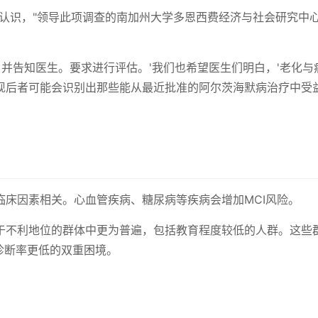
的认识，"领导此项调查的南加州大学多恩西费经济与社会研究中
，并告知医生。要求进行评估。'我们也希望医生们明白，'老化与
现后者可能会识别出那些能从最近批准的阿尔茨海默病治疗中受
临床因素相关。心血管疾病、糖尿病等疾病会增加MCI风险。
于不利地位的群体中更为普遍，包括教育程度较低的人群。这些
诊断率更低的双重困境。