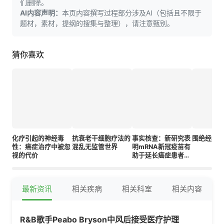
们删除。
AI内容声明：
本页内容撰写过程部分涉及AI（包括且不限于
题材，素材，提纲的搜集与整理），请注意甄别。
猜你喜欢
化疗引起的神经毒
抗衰老干细胞疗法的
事实核查：新研究表
围绝经期
性：癌症治疗中被忽
混乱无监管世界
明mRNA新冠疫苗有
视的代价
助于延长癌症患者生
存期
最新资讯
相关疾病
相关科室
相关内容
R&B歌手Peabo Bryson中风后接受医疗护理