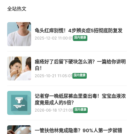
全站热文
龟头红痒别慌！4步辨炎症5招彻底防复发
2025-12-02 11:00:01
国内健康
痤疮好了后留下硬块怎么消？一篇给你讲明
白！
2025-10-21 11:05:01
国内健康
记者穿一晚纸尿裤血里查出毒！宝宝血液浓
度竟是成人的5倍？
2026-06-18 17:21:09
国内健康
一管扶他林竟成隐患？90%人第一步就错