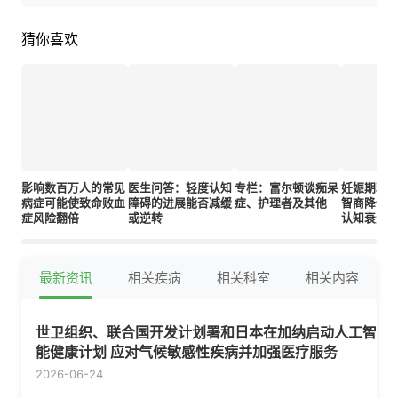
猜你喜欢
影响数百万人的常见
医生问答：轻度认知
专栏：富尔顿谈痴呆
妊娠期糖
病症可能使致命败血
障碍的进展能否减缓
症、护理者及其他
智商降低
症风险翻倍
或逆转
认知衰退
最新资讯
相关疾病
相关科室
相关内容
世卫组织、联合国开发计划署和日本在加纳启动人工智
能健康计划 应对气候敏感性疾病并加强医疗服务
2026-06-24