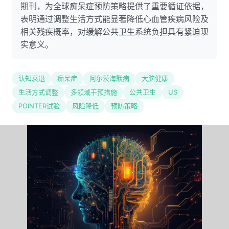
期刊，为全球痴呆症预防策略提供了重要循证依据，
表明通过调整生活方式能显著降低心血管疾病风险及
相关残疾概率，对缓解公共卫生系统负担具有紧迫现
实意义。
认知衰退
痴呆症
阿尔茨海默病
大脑健康
生活方式调整
多领域干预措施
公共卫生
US
POINTER试验
风险降低
预防策略