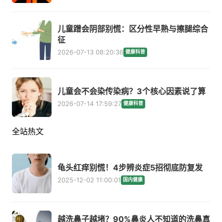
儿童蹭会阴部别慌：区分性早熟与擦腿综合
征
2026-07-13 08:20:36
健康科普
儿童会不会染传染病？3个核心因素说了算
2026-07-14 17:59:27
健康科普
全站热文
龟头红痒别慌！4步辨炎症5招彻底防复发
2025-12-02 11:00:01
国内健康
越洗鼻子越堵？90%鼻炎人不知道的洗鼻真