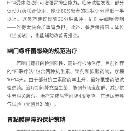
HT4受体激动剂可增强胃排空能力。临床试验发现，部分
促动力药联合使用，能让80%患者的症状评分降低一半
以上。这类药建议餐前30分钟服用，同时要细嚼慢咽
——吃得太快会加重胃负担。此外，餐后保持直立体位
（坐或站），也能辅助改善胃排空。
幽门螺杆菌感染的规范治疗
若幽门螺杆菌检测阳性，需进行根除治疗。目前推荐
的“四联疗法”包含两种抗生素、铋剂和抑酸药物，疗程
10-14天。由于部分抗生素耐药率上升，最好根据药敏试
验选药。治疗期间补充益生菌，能调节肠道菌群，减少抗
生素相关腹泻。治疗完成后需间隔4周复查，首选尿素呼
气试验（无创且准确）。
胃黏膜屏障的保护策略