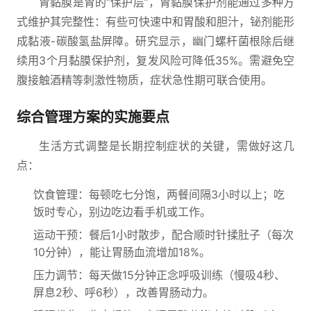
胃黏膜是胃的“保护层”，胃黏膜保护剂能通过多种方
式维护其完整性：有些可快速中和胃酸和胆汁，铋剂能形
成黏液-碳酸氢盐屏障。研究显示，幽门螺杆菌根除后继
续用3个月黏膜保护剂，复发风险可降低35%。需避免空
腹接触酒精等刺激性物质，症状急性期可联合使用。
综合管理方案的实施要点
生活方式调整是长期控制症状的关键，需做好这几
点：
饮食管理：每顿吃七分饱，两餐间隔3小时以上；吃
饭时专心，别边吃边看手机或工作。
运动干预：餐后1小时散步，配合顺时针揉肚子（每次
10分钟），能让胃肠血流增加18%。
压力调节：每天做15分钟正念呼吸训练（慢吸4秒、
屏息2秒、呼6秒），改善胃肠动力。