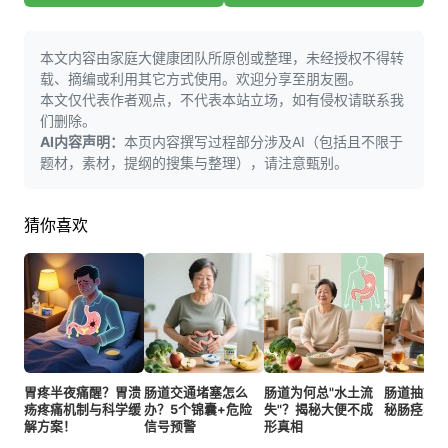
本文内容由家庭大健康团队所原创或整理，未经授权不得转
载、摘编或利用其它方式使用。欢迎分享至朋友圈。
本文仅代表作者观点，不代表本站立场，如有侵权请联系我
们删除。
AI内容声明：
本页内容撰写过程部分涉及AI（包括且不限于
题材，素材，提纲的搜集与整理），请注意甄别。
猜你喜欢
胃疼半夜痛醒？胃溃
肠道交通堵塞怎么
肠道为何总"水土流
肠道抽筋
疡疼痛机制与科学缓
办？5个锦囊+危险
失"？揭秘大便不成
秘肠痉挛
解方案！
信号预警
形真相