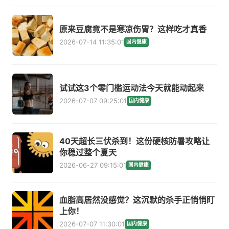
原来豆腐竟不是寒凉伤胃？这样吃才真香
2026-07-14 11:35:01
国内健康
试试这3个零门槛运动法今天就能动起来
2026-07-07 09:25:01
国内健康
40天超长三伏杀到！这份硬核防暑攻略让
你稳过整个夏天
2026-06-27 09:15:01
国内健康
血脂高居然没感觉？这沉默的杀手正悄悄盯
上你！
2026-07-07 11:30:01
国内健康