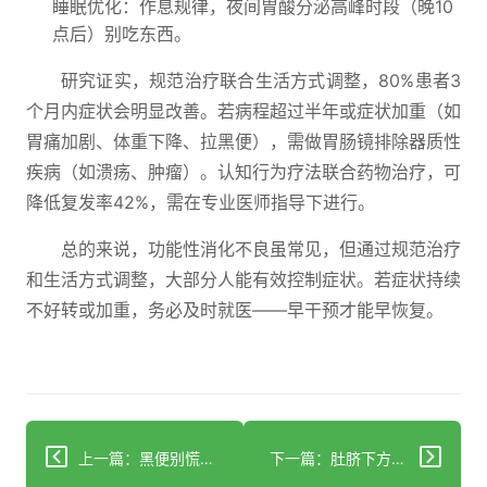
睡眠优化：作息规律，夜间胃酸分泌高峰时段（晚10
点后）别吃东西。
研究证实，规范治疗联合生活方式调整，80%患者3
个月内症状会明显改善。若病程超过半年或症状加重（如
胃痛加剧、体重下降、拉黑便），需做胃肠镜排除器质性
疾病（如溃疡、肿瘤）。认知行为疗法联合药物治疗，可
降低复发率42%，需在专业医师指导下进行。
总的来说，功能性消化不良虽常见，但通过规范治疗
和生活方式调整，大部分人能有效控制症状。若症状持续
不好转或加重，务必及时就医——早干预才能早恢复。
上一篇：黑便别慌！分清生理性病理性3步自查关键信号
下一篇：肚脐下方隐痛别硬扛：3种病因自查与科学应对