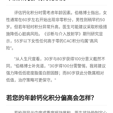
评估钙化积分时需考虑年龄因素。伯格博士指出，女
性通常在60岁左右开始出现非零积分，男性则稍早约50
岁。但若年轻时积分异常升高，医生可能建议采取积极措
施降低心脏病风险。《诊断与介入放射学》期刊研究显
示，55岁以下女性任何高于零的CAC积分均属"高风
险"。
"从人生尺度看，30岁与80岁获得100分意义截然不
同，"伯格博士补充道，"30岁得100分需警惕，我将建议
强力降低低密度脂蛋白胆固醇；而80岁获此分数属相对
低值，治疗策略可更保守。"
若您的年龄钙化积分偏高会怎样？
若检测显示中度或重度斑块堆积，医生将协助制定心