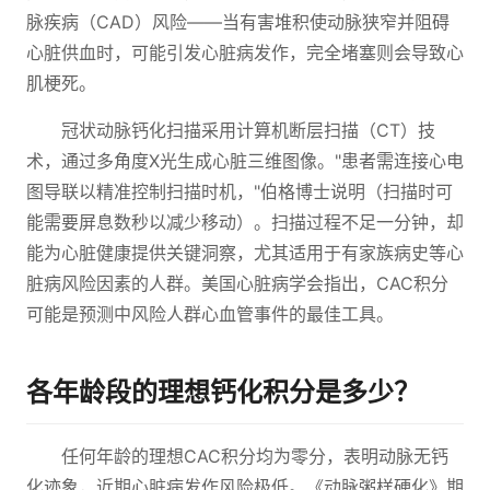
脉疾病（CAD）风险——当有害堆积使动脉狭窄并阻碍
心脏供血时，可能引发心脏病发作，完全堵塞则会导致心
肌梗死。
冠状动脉钙化扫描采用计算机断层扫描（CT）技
术，通过多角度X光生成心脏三维图像。"患者需连接心电
图导联以精准控制扫描时机，"伯格博士说明（扫描时可
能需要屏息数秒以减少移动）。扫描过程不足一分钟，却
能为心脏健康提供关键洞察，尤其适用于有家族病史等心
脏病风险因素的人群。美国心脏病学会指出，CAC积分
可能是预测中风险人群心血管事件的最佳工具。
各年龄段的理想钙化积分是多少？
任何年龄的理想CAC积分均为零分，表明动脉无钙
化迹象，近期心脏病发作风险极低。《动脉粥样硬化》期