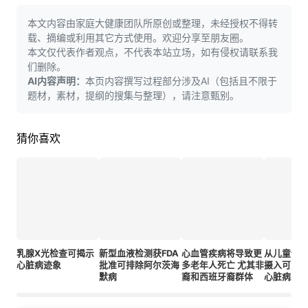
本文内容由家庭大健康团队所原创或整理，未经授权不得转
载、摘编或利用其它方式使用。欢迎分享至朋友圈。
本文仅代表作者观点，不代表本站立场，如有侵权请联系我
们删除。
AI内容声明：
本页内容撰写过程部分涉及AI（包括且不限于
题材，素材，提纲的搜集与整理），请注意甄别。
猜你喜欢
乳腺X光检查可揭示
新型血液检测获FDA
心血管疾病将导致更
从儿童饮
心脏病迹象
批准可排除阿尔茨海
多老年人死亡 尤其非
摄入可大
默病
裔和西班牙裔群体
心脏病发
险