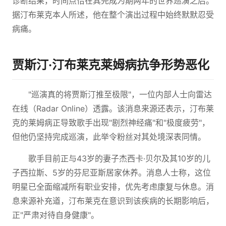
诊断结果，时间点恰在其完成为期两年的世界巡演之后。
据汀布莱克本人所述，他在整个演出过程中始终默默忍受
病痛。
贾斯汀·汀布莱克莱姆病抗争形势恶化
"巡演真的将贾斯汀推至极限"，一位内部人士向雷达
在线（Radar Online）透露。该消息来源还表示，汀布莱
克的莱姆病正导致歌手出现"剧烈神经痛"和"极度疲劳"，
但他仍坚持完成巡演，此举令粉丝对其处境深表同情。
歌手目前正与43岁的妻子杰西卡·贝尔及其10岁的儿
子西拉斯、5岁的芬尼亚斯居家休养。消息人士称，这位
明星已全面缩减所有职业安排，优先考虑康复与休息。消
息来源补充道，汀布莱克在意识到该疾病的长期影响后，
正"严肃对待自身健康"。