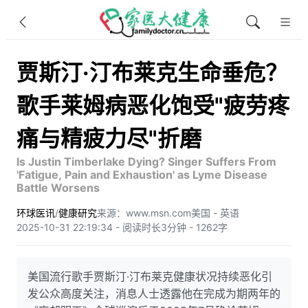
贾斯汀·汀布莱克生命垂危？
歌手莱姆病恶化饱受"疲劳疼
痛与精疲力尽"折磨
Is Justin Timberlake Dying? Singer Suffers From
'Fatigue, Pain and Exhaustion' as Lyme Disease
Battle Worsens
环球医讯
/
健康研究
来源：www.msn.com
美国 - 英语
2025-10-31 22:19:34 - 阅读时长3分钟 - 1262字
美国流行歌手贾斯汀·汀布莱克健康状况持续恶化引
发公众高度关注，消息人士透露他在完成为期两年的