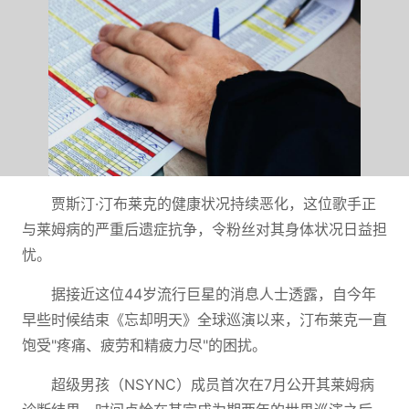
贾斯汀·汀布莱克的健康状况持续恶化，这位歌手正
与莱姆病的严重后遗症抗争，令粉丝对其身体状况日益担
忧。
据接近这位44岁流行巨星的消息人士透露，自今年
早些时候结束《忘却明天》全球巡演以来，汀布莱克一直
饱受"疼痛、疲劳和精疲力尽"的困扰。
超级男孩（NSYNC）成员首次在7月公开其莱姆病