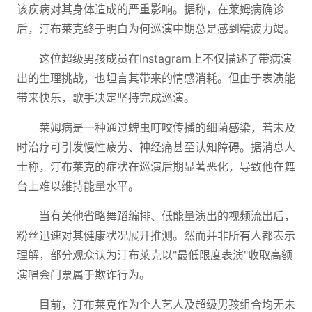
该疾病对其身体造成的严重影响。据称，在莱姆病确诊
后，汀布莱克终于明白为何巡演中期总是感到精疲力竭。
这位超级男孩成员在Instagram上不仅描述了带病演
出的生理挑战，也坦言其带来的情感消耗。但由于表演能
带来快乐，歌手决定坚持完成巡演。
莱姆病是一种通过蜱虫叮咬传播的细菌感染，若未及
时治疗可引发慢性疲劳、神经痛甚至认知障碍。据消息人
士称，汀布莱克的症状在巡演后期显著恶化，导致他在舞
台上难以维持能量水平。
当有关他省略舞蹈编排、低能量演出的视频流出后，
粉丝迅速对其健康状况展开推测。然而并非所有人都表示
理解，部分观众认为汀布莱克以"最低限度表演"收取高额
演唱会门票属于欺诈行为。
目前，汀布莱克作为个人艺人及超级男孩组合均无未