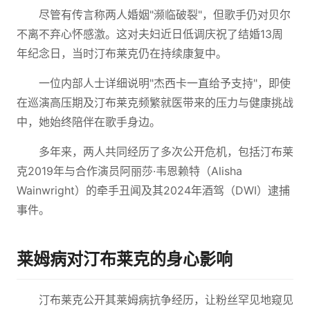
尽管有传言称两人婚姻"濒临破裂"，但歌手仍对贝尔
不离不弃心怀感激。这对夫妇近日低调庆祝了结婚13周
年纪念日，当时汀布莱克仍在持续康复中。
一位内部人士详细说明"杰西卡一直给予支持"，即使
在巡演高压期及汀布莱克频繁就医带来的压力与健康挑战
中，她始终陪伴在歌手身边。
多年来，两人共同经历了多次公开危机，包括汀布莱
克2019年与合作演员阿丽莎·韦恩赖特（Alisha
Wainwright）的牵手丑闻及其2024年酒驾（DWI）逮捕
事件。
莱姆病对汀布莱克的身心影响
汀布莱克公开其莱姆病抗争经历，让粉丝罕见地窥见