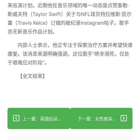
来巡演计划。近期他在音乐领域的唯一动态是点赞泰勒·
斯威夫特（Taylor Swift）关于与NFL球员特拉维斯·凯尔
塞（Travis Kelce）订婚的破纪录Instagram帖子。歌手
亦无新音乐作品计划。
内部人士表示，他正专注于探索治疗方案并希望快速
康复。该消息来源明确强调，这位歌手"绝非濒死，仅处
于艰难应对阶段"。
【全文结束】
上一篇：英国启动史上最大规模帕金森病临床试验 为神经疾病负担加重的印度带来希望
下一篇：女性痴呆症：新研究将探究激素关联与预防方法