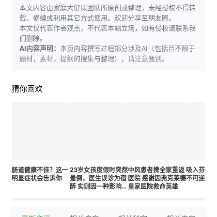
本文内容由家庭大健康团队所原创或整理，未经授权不得转
载、摘编或利用其它方式使用。欢迎分享至朋友圈。
本文仅代表作者观点，不代表本站立场，如有侵权请联系我
们删除。
AI内容声明：
本页内容撰写过程部分涉及AI（包括且不限于
题材，素材，提纲的搜集与整理），请注意甄别。
猜你喜欢
肠道健康不佳？这一
23岁女孩度假时突然
中风患者携全家重返
吸入芬太
明显症状会告诉你
晕倒，医生误诊为宿
医院 感谢因弗克莱德
不可逆脑
醉 实则因一种影响四
皇家医院救命英雄
分之一人口的隐匿疾
病导致中风