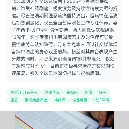
《忘却明天》全球巡演后于2025年7月确诊莱姆
病，饱受神经剧痛、极度疲劳及持续性精疲力尽的折
磨。尽管巡演期间强忍病痛坚持演出，但病情在巡演
后期急剧恶化，现已全面暂停演艺工作专注休养。妻
子杰西卡·贝尔全程陪伴支持，两人刚低调庆祝结婚
13周年。医学专家指出莱姆病若未及时治疗可导致
慢性疲劳与认知障碍，汀布莱克本人通过社交媒体坦
言病中演出的身心双重煎熬。粉丝对其舞台表现产生
分歧的同时，消息来源明确强调"他并非濒死，仅处
于艰难应对阶段"，目前正积极寻求治疗方案以期快
速康复，引发全球乐迷深切担忧与祝福浪潮。
贾斯汀·汀布莱克
健康状况
莱姆病
疼痛
疲劳
康复
莱姆病后遗症
神经痛
慢性疲劳
认知障碍