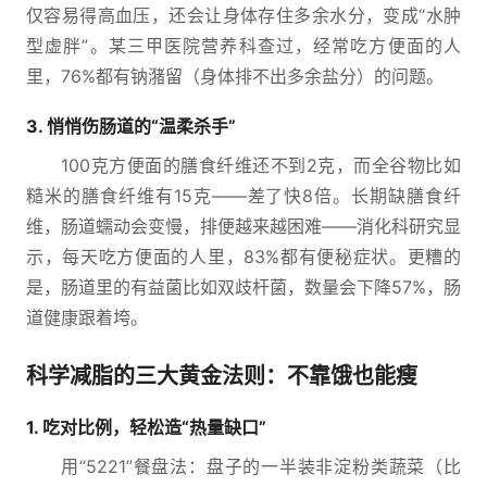
仅容易得高血压，还会让身体存住多余水分，变成“水肿
型虚胖”。某三甲医院营养科查过，经常吃方便面的人
里，76%都有钠潴留（身体排不出多余盐分）的问题。
3. 悄悄伤肠道的“温柔杀手”
100克方便面的膳食纤维还不到2克，而全谷物比如
糙米的膳食纤维有15克——差了快8倍。长期缺膳食纤
维，肠道蠕动会变慢，排便越来越困难——消化科研究显
示，每天吃方便面的人里，83%都有便秘症状。更糟的
是，肠道里的有益菌比如双歧杆菌，数量会下降57%，肠
道健康跟着垮。
科学减脂的三大黄金法则：不靠饿也能瘦
1. 吃对比例，轻松造“热量缺口”
用“5221”餐盘法：盘子的一半装非淀粉类蔬菜（比