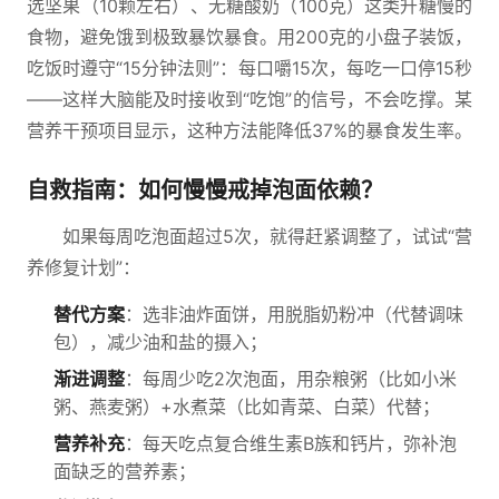
选坚果（10颗左右）、无糖酸奶（100克）这类升糖慢的
食物，避免饿到极致暴饮暴食。用200克的小盘子装饭，
吃饭时遵守“15分钟法则”：每口嚼15次，每吃一口停15秒
——这样大脑能及时接收到“吃饱”的信号，不会吃撑。某
营养干预项目显示，这种方法能降低37%的暴食发生率。
自救指南：如何慢慢戒掉泡面依赖？
如果每周吃泡面超过5次，就得赶紧调整了，试试“营
养修复计划”：
替代方案
：选非油炸面饼，用脱脂奶粉冲（代替调味
包），减少油和盐的摄入；
渐进调整
：每周少吃2次泡面，用杂粮粥（比如小米
粥、燕麦粥）+水煮菜（比如青菜、白菜）代替；
营养补充
：每天吃点复合维生素B族和钙片，弥补泡
面缺乏的营养素；