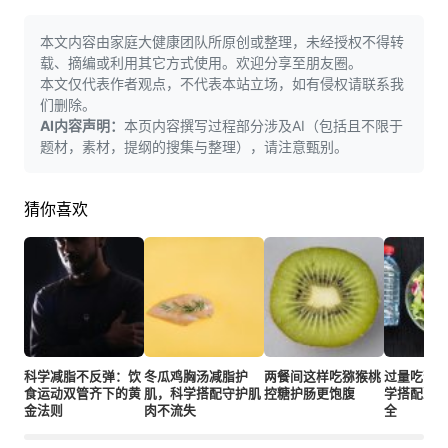
本文内容由家庭大健康团队所原创或整理，未经授权不得转
载、摘编或利用其它方式使用。欢迎分享至朋友圈。
本文仅代表作者观点，不代表本站立场，如有侵权请联系我
们删除。
AI内容声明：
本页内容撰写过程部分涉及AI（包括且不限于
题材，素材，提纲的搜集与整理），请注意甄别。
猜你喜欢
科学减脂不反弹：饮
冬瓜鸡胸汤减脂护
两餐间这样吃猕猴桃
过量吃苦
食运动双管齐下的黄
肌，科学搭配守护肌
控糖护肠更饱腹
学搭配减
金法则
肉不流失
全