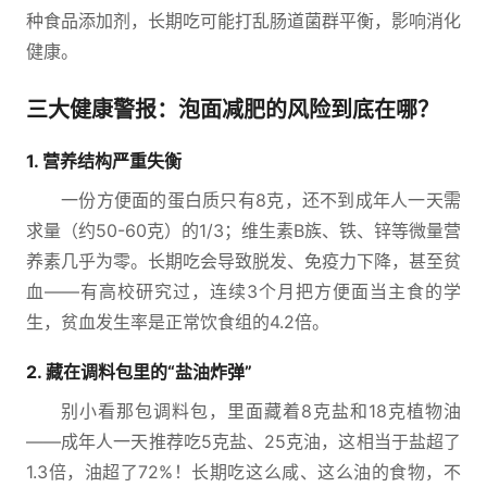
种食品添加剂，长期吃可能打乱肠道菌群平衡，影响消化
健康。
三大健康警报：泡面减肥的风险到底在哪？
1. 营养结构严重失衡
一份方便面的蛋白质只有8克，还不到成年人一天需
求量（约50-60克）的1/3；维生素B族、铁、锌等微量营
养素几乎为零。长期吃会导致脱发、免疫力下降，甚至贫
血——有高校研究过，连续3个月把方便面当主食的学
生，贫血发生率是正常饮食组的4.2倍。
2. 藏在调料包里的“盐油炸弹”
别小看那包调料包，里面藏着8克盐和18克植物油
——成年人一天推荐吃5克盐、25克油，这相当于盐超了
1.3倍，油超了72%！长期吃这么咸、这么油的食物，不