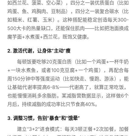
如西兰花、菠菜、空心菜），四分之一装优质蛋白（比如
鸡蛋、鱼、鸡胸肉、豆制品），四分之一装复合碳水（比
如糙米、红薯、玉米）。这种搭配能稳定创造每天300-
500大卡的热量缺口，还能保住肌肉——比如把泡面换成
魔芋面+水煮蛋+西兰花，既饱又健康。
2. 激活代谢，让身体“主动”瘦
每顿饭要吃够20克蛋白质（比如一个鸡蛋+一杯牛奶
+一块水煮鱼，或者100克豆腐+一个鸡蛋），再配合每
周150分钟中等强度运动（比如快走、慢跑、游泳），能
让基础代谢率提高6-8%——代谢高了，就算正常吃饭，
也能慢慢消耗多余脂肪。某减脂营数据显示，这样做6个
月后，持续减脂的成功率比只节食高40%。
3. 调整习惯，告别“暴食”和“饿晕”
建立“3+2”进食模式：每天3顿正餐+2次加餐，加餐