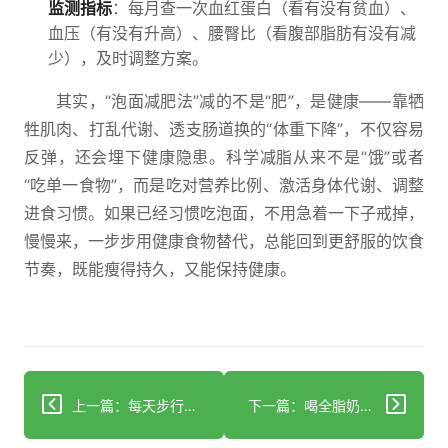
监测指标
：每月查一次血红蛋白（看有没有贫血）、
血压（有没有升高）、腰臀比（看腹部脂肪有没有减
少），及时调整方案。
其实，“泡面减肥法”减的不是“肥”，是健康——靠牺
牲肌肉、打乱代谢、透支肠道换的“体重下降”，不仅容易
反弹，还会埋下健康隐患。科学减脂从来不是“饿”或者
“吃单一食物”，而是吃对营养比例、激活身体代谢、调整
进食习惯。如果已经习惯吃泡面，不用急着一下子戒掉，
慢慢来，一步步用健康食物替代，总能回到更舒服的饮食
节奏，既能瘦得持久，又能保持健康。
上一篇：每天步行多久能帮你健康瘦身？
下一篇：喝全脂奶粉会胖吗？解析能量平衡的科学机制